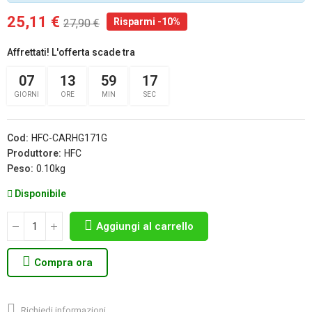
25,11 €
Risparmi -10%
27,90 €
Affrettati! L'offerta scade tra
07
13
59
17
GIORNI
ORE
MIN
SEC
Cod:
HFC-CARHG171G
Produttore:
HFC
Peso:
0.10kg
Disponibile
Aggiungi al carrello
Compra ora
Richiedi informazioni