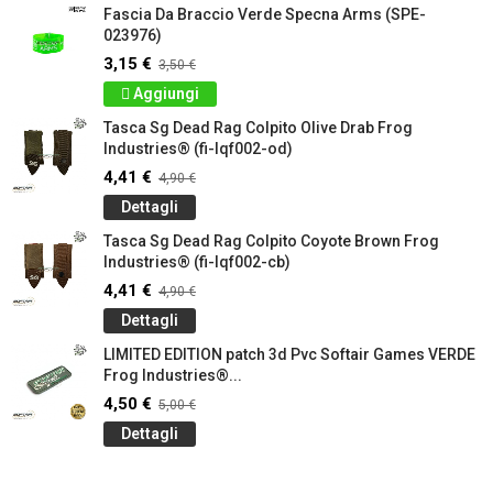
Fascia Da Braccio Verde Specna Arms (SPE-
023976)
3,15 €
3,50 €
Aggiungi
Tasca Sg Dead Rag Colpito Olive Drab Frog
Industries® (fi-lqf002-od)
4,41 €
4,90 €
Dettagli
Tasca Sg Dead Rag Colpito Coyote Brown Frog
Industries® (fi-lqf002-cb)
4,41 €
4,90 €
Dettagli
LIMITED EDITION patch 3d Pvc Softair Games VERDE
Frog Industries®...
4,50 €
5,00 €
Dettagli