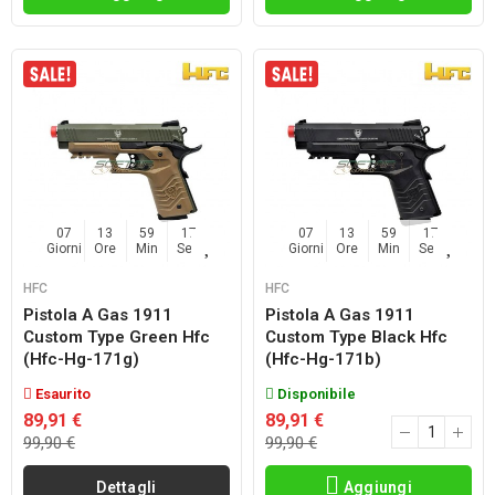
07
13
59
17
07
13
59
17
Giorni
Ore
Min
Sec
Giorni
Ore
Min
Sec
HFC
HFC
Pistola A Gas 1911
Pistola A Gas 1911
Custom Type Green Hfc
Custom Type Black Hfc
(hfc-Hg-171g)
(hfc-Hg-171b)
Esaurito
Disponibile
89,91 €
89,91 €
99,90 €
99,90 €
Dettagli
Aggiungi