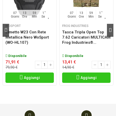
07
13
59
17
07
13
59
17
Giorni
Ore
Min
Sec
Giorni
Ore
Min
Sec
WOSPORT
FROG INDUSTRIES
Elmetto W23 Con Rete
Tasca Tripla Open Top
Metallica Nero WoSport
7.62 Caricatori MULTICAM
(WO-HL107)
Frog Industries®...
Disponibile
Disponibile
71,91 €
13,41 €
79,90 €
14,90 €
Aggiungi
Aggiungi