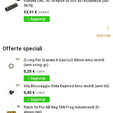
Pistone CNC 16T in nylon GF30% RETROARMS® (RA-
9674)
53,91 €
59,90 €
Aggiungi
Vedi tutti
Offerte speciali
O-ring Per Granate A Gas/co2 40mm Amo-tech®
(amt-oring-gr)
0,20 €
1,00 €
Aggiungi
Vite Bloccaggio Slitta Keymod Amo-tech® (amt-63)
0,40 €
1,90 €
Aggiungi
Patch 3d Pvc AB Neg TAN Frog Industries® (fi-
abneg-tan)