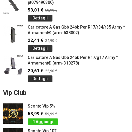
pt079490300)
53,01 €
58,90 €
Dettagli
Caricatore A Gas Gbb 24bb Per R17/r34/r35 Army™
Armament® (arm-538002)
22,41 €
24,90 €
Dettagli
Caricatore A Gas Gbb 24bb Per R17/g17 Army™
Armament® (arm-310278)
20,61 €
22,90 €
Dettagli
Vip Club
Sconto Vip 5%
53,99 €
59,99 €
Aggiungi
Sconto Vip 10%