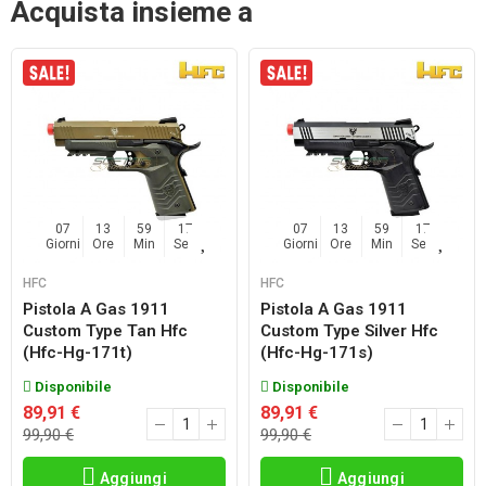
Acquista insieme a
07
13
59
17
07
13
59
17
Giorni
Ore
Min
Sec
Giorni
Ore
Min
Sec
HFC
HFC
Pistola A Gas 1911
Pistola A Gas 1911
Custom Type Tan Hfc
Custom Type Silver Hfc
(hfc-Hg-171t)
(hfc-Hg-171s)
Disponibile
Disponibile
89,91 €
89,91 €
99,90 €
99,90 €
Aggiungi
Aggiungi