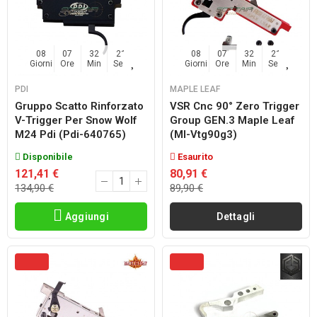
08
07
32
20
08
07
32
20
Giorni
Ore
Min
Sec
Giorni
Ore
Min
Sec
PDI
MAPLE LEAF
Gruppo Scatto Rinforzato
VSR Cnc 90° Zero Trigger
V-Trigger Per Snow Wolf
Group GEN.3 Maple Leaf
M24 Pdi (pdi-640765)
(ml-Vtg90g3)
Disponibile
Esaurito
121,41 €
80,91 €
134,90 €
89,90 €
Aggiungi
Dettagli