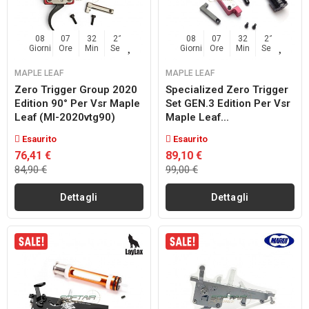
08
07
32
20
08
07
32
20
Giorni
Ore
Min
Sec
Giorni
Ore
Min
Sec
MAPLE LEAF
MAPLE LEAF
Zero Trigger Group 2020
Specialized Zero Trigger
Edition 90° Per Vsr Maple
Set GEN.3 Edition Per Vsr
Leaf (ml-2020vtg90)
Maple Leaf...
Esaurito
Esaurito
76,41 €
89,10 €
84,90 €
99,00 €
Dettagli
Dettagli