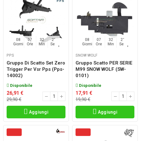
08
07
32
20
08
07
32
20
Giorni
Ore
Min
Sec
Giorni
Ore
Min
Sec
PPS
SNOW WOLF
Gruppo Di Scatto Set Zero
Gruppo Scatto PER SERIE
Trigger Per Vsr Pps (pps-
M99 SNOW WOLF (SW-
14002)
0101)
Disponibile
Disponibile
26,91 €
17,91 €
29,90 €
19,90 €
Aggiungi
Aggiungi