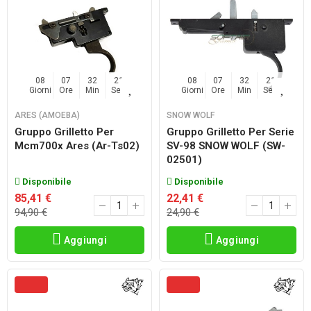
08
07
32
20
08
07
32
20
Giorni
Ore
Min
Sec
Giorni
Ore
Min
Sec
ARES (AMOEBA)
SNOW WOLF
Gruppo Grilletto Per
Gruppo Grilletto Per Serie
Mcm700x Ares (ar-Ts02)
SV-98 SNOW WOLF (SW-
02501)
Disponibile
Disponibile
85,41 €
22,41 €
94,90 €
24,90 €
Aggiungi
Aggiungi