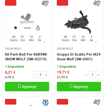
08
07
32
20
08
07
32
20
Giorni
Ore
Min
Sec
Giorni
Ore
Min
Sec
SNOW WOLF
SNOW WOLF
Kit Parti Bolt Per KAR98K
Gruppo Di Scatto Per M24
SNOW WOLF (SW-02219)
Snow Wolf (SW-0401)
Disponibile
Disponibile
6,21 €
19,71 €
6,90 €
21,90 €
Aggiungi
Aggiungi