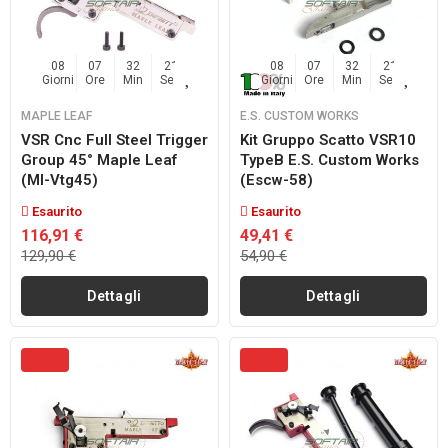
08
07
32
20
08
07
32
20
Giorni
Ore
Min
Sec
Giorni
Ore
Min
Sec
MAPLE LEAF
E.S. CUSTOM WORKS
VSR Cnc Full Steel Trigger
Kit Gruppo Scatto VSR10
Group 45° Maple Leaf
TypeB E.s. Custom Works
(ml-Vtg45)
(escw-58)
Esaurito
Esaurito
116,91 €
49,41 €
129,90 €
54,90 €
Dettagli
Dettagli