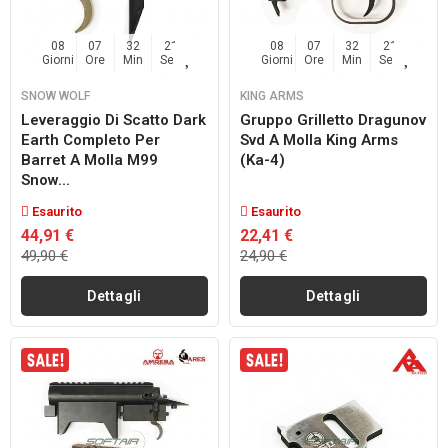
08
07
32
20
08
07
32
20
Giorni
Ore
Min
Sec
Giorni
Ore
Min
Sec
SNOW WOLF
KING ARMS
Leveraggio Di Scatto Dark
Gruppo Grilletto Dragunov
Earth Completo Per
Svd A Molla King Arms
Barret A Molla M99
(ka-4)
Snow...
Esaurito
Esaurito
44,91 €
22,41 €
49,90 €
24,90 €
Dettagli
Dettagli