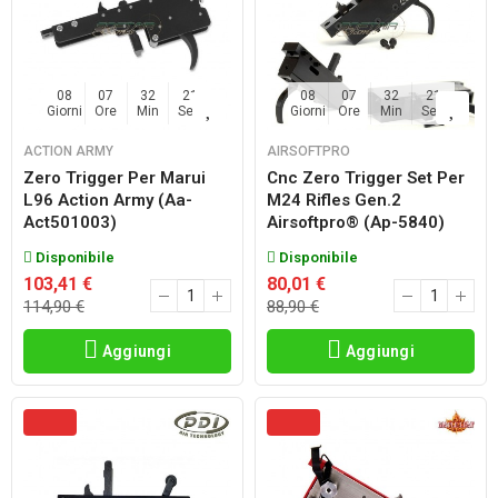
08
07
32
20
08
07
32
20
Giorni
Ore
Min
Sec
Giorni
Ore
Min
Sec
ACTION ARMY
AIRSOFTPRO
Zero Trigger Per Marui
Cnc Zero Trigger Set Per
L96 Action Army (aa-
M24 Rifles Gen.2
Act501003)
Airsoftpro® (ap-5840)
Disponibile
Disponibile
103,41 €
80,01 €
114,90 €
88,90 €
Aggiungi
Aggiungi