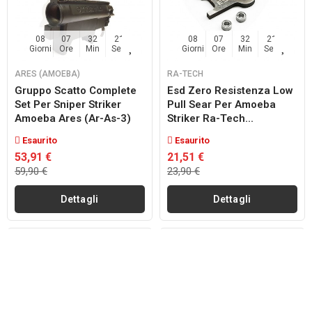
08
07
32
20
08
07
32
20
Giorni
Ore
Min
Sec
Giorni
Ore
Min
Sec
ARES (AMOEBA)
RA-TECH
Gruppo Scatto Complete
Esd Zero Resistenza Low
Set Per Sniper Striker
Pull Sear Per Amoeba
Amoeba Ares (ar-As-3)
Striker Ra-Tech...
Esaurito
Esaurito
53,91 €
21,51 €
59,90 €
23,90 €
Dettagli
Dettagli