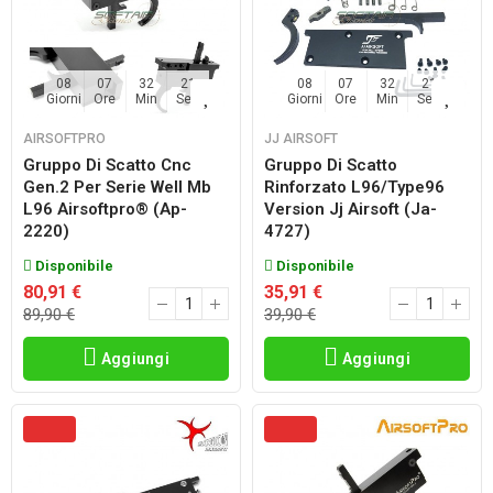
08
07
32
20
08
07
32
20
Giorni
Ore
Min
Sec
Giorni
Ore
Min
Sec
AIRSOFTPRO
JJ AIRSOFT
Gruppo Di Scatto Cnc
Gruppo Di Scatto
Gen.2 Per Serie Well Mb
Rinforzato L96/type96
L96 Airsoftpro® (ap-
Version Jj Airsoft (ja-
2220)
4727)
Disponibile
Disponibile
80,91 €
35,91 €
89,90 €
39,90 €
Aggiungi
Aggiungi