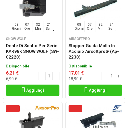
08
07
32
20
08
07
32
20
Giorni
Ore
Min
Sec
Giorni
Ore
Min
Sec
SNOW WOLF
AIRSOFTPRO
Dente Di Scatto Per Serie
Stopper Guida Molla In
KAR98K SNOW WOLF (SW-
Acciaio Airsoftpro® (ap-
02220)
2230)
Disponibile
Disponibile
6,21 €
17,01 €
6,90 €
18,90 €
Aggiungi
Aggiungi