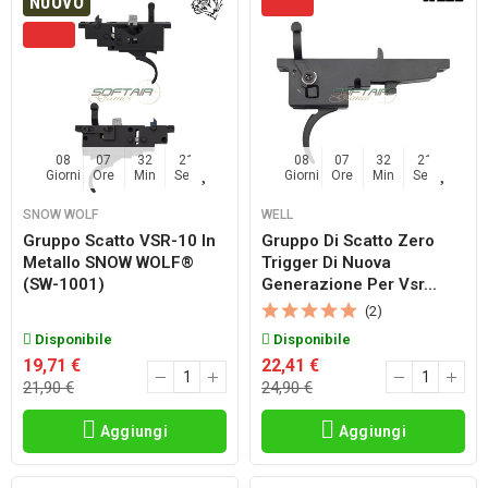
NUOVO
08
07
32
20
08
07
32
20
Giorni
Ore
Min
Sec
Giorni
Ore
Min
Sec
SNOW WOLF
WELL
Gruppo Scatto VSR-10 In
Gruppo Di Scatto Zero
Metallo SNOW WOLF®
Trigger Di Nuova
(SW-1001)
Generazione Per Vsr...
(2)
Disponibile
Disponibile
19,71 €
22,41 €
21,90 €
24,90 €
Aggiungi
Aggiungi