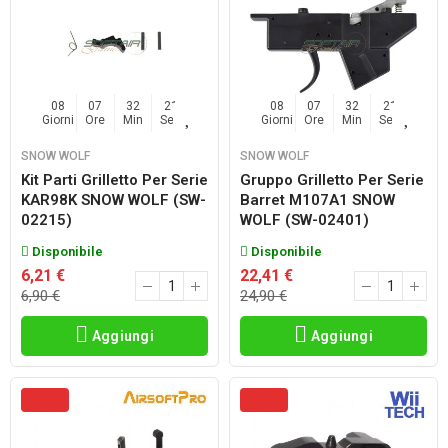
08
07
32
20
08
07
32
20
Giorni
Ore
Min
Sec
Giorni
Ore
Min
Sec
SNOW WOLF
SNOW WOLF
Kit Parti Grilletto Per Serie
Gruppo Grilletto Per Serie
KAR98K SNOW WOLF (SW-
Barret M107A1 SNOW
02215)
WOLF (SW-02401)
Disponibile
Disponibile
6,21 €
22,41 €
6,90 €
24,90 €
Aggiungi
Aggiungi