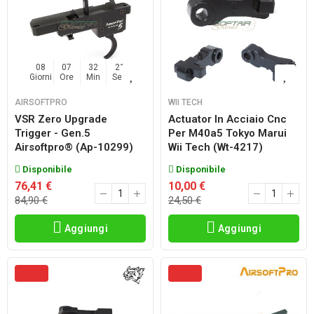
08
07
32
20
Giorni
Ore
Min
Sec
AIRSOFTPRO
WII TECH
VSR Zero Upgrade
Actuator In Acciaio Cnc
Trigger - Gen.5
Per M40a5 Tokyo Marui
Airsoftpro® (ap-10299)
Wii Tech (wt-4217)
Disponibile
Disponibile
76,41 €
10,00 €
84,90 €
24,50 €
Aggiungi
Aggiungi