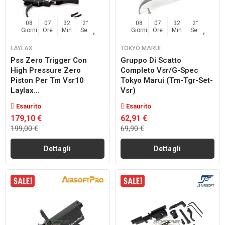
08
07
32
20
08
07
32
20
Giorni
Ore
Min
Sec
Giorni
Ore
Min
Sec
LAYLAX
TOKYO MARUI
Pss Zero Trigger Con
Gruppo Di Scatto
High Pressure Zero
Completo Vsr/g-Spec
Piston Per Tm Vsr10
Tokyo Marui (tm-Tgr-Set-
Laylax...
Vsr)
Esaurito
Esaurito
179,10 €
62,91 €
199,00 €
69,90 €
Dettagli
Dettagli