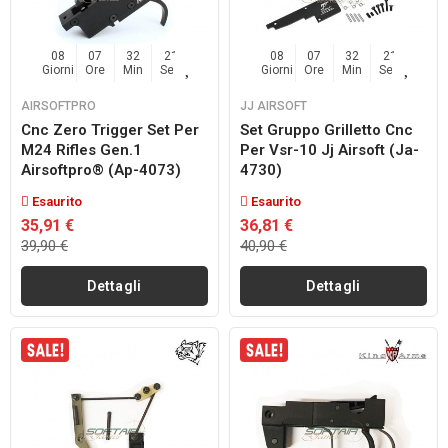
08
07
32
20
08
07
32
20
Giorni
Ore
Min
Sec
Giorni
Ore
Min
Sec
AIRSOFTPRO
JJ AIRSOFT
Cnc Zero Trigger Set Per
Set Gruppo Grilletto Cnc
M24 Rifles Gen.1
Per Vsr-10 Jj Airsoft (ja-
Airsoftpro® (ap-4073)
4730)
Esaurito
Esaurito
35,91 €
36,81 €
39,90 €
40,90 €
Dettagli
Dettagli