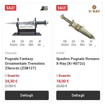
08
00
00
45
08
00
00
45
Giorni
Ore
Min
Sec
Giorni
Ore
Min
Sec
ZSwords
X-RAY
Pugnale Fantasy
Spadino Pugnale Romano
Ornamentale Tremotino
X-Ray (xr-K072s)
ZSwords (ZS8127)
Esaurito
Esaurito
24,30 €
18,00 €
27,00 €
20,00 €
Dettagli
Dettagli