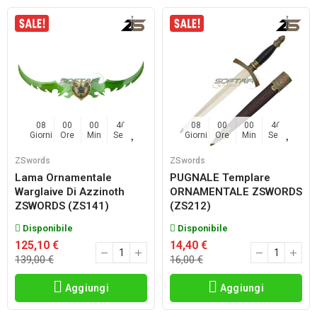
08
00
00
45
08
00
00
45
Giorni
Ore
Min
Sec
Giorni
Ore
Min
Sec
ZSwords
ZSwords
Lama Ornamentale
PUGNALE Templare
Warglaive Di Azzinoth
ORNAMENTALE ZSWORDS
ZSWORDS (ZS141)
(ZS212)
Disponibile
Disponibile
125,10 €
14,40 €
139,00 €
16,00 €
Aggiungi
Aggiungi