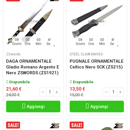
08
00
00
45
08
00
00
45
Giorni
Ore
Min
Sec
Giorni
Ore
Min
Sec
ZSwords
STEEL CLAW KNIVES
DAGA ORNAMENTALE
PUGNALE ORNAMENTALE
Gladio Romano Argento E
Celtico Nero SCK (ZS215)
Nero ZSWORDS (ZS1921)
Disponibile
Disponibile
21,60 €
13,50 €
24,00 €
15,00 €
Aggiungi
Aggiungi