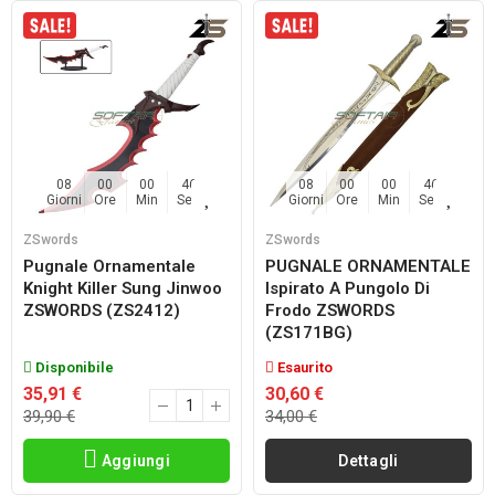
08
00
00
45
08
00
00
45
Giorni
Ore
Min
Sec
Giorni
Ore
Min
Sec
ZSwords
ZSwords
Pugnale Ornamentale
PUGNALE ORNAMENTALE
Knight Killer Sung Jinwoo
Ispirato A Pungolo Di
ZSWORDS (ZS2412)
Frodo ZSWORDS
(ZS171BG)
Disponibile
Esaurito
35,91 €
30,60 €
39,90 €
34,00 €
Aggiungi
Dettagli