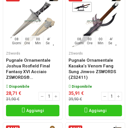
08
00
00
45
08
00
00
45
Giorni
Ore
Min
Sec
Giorni
Ore
Min
Sec
ZSwords
ZSwords
Pugnale Ornamentale
Pugnale Ornamentale
Joshua Rosfield Final
Kasaka’s Venom Fang
Fantasy XVI Acciaio
Sung Jinwoo ZSWORDS
ZSWORDS®...
(ZS2411)
Disponibile
Disponibile
28,71 €
35,91 €
31,90 €
39,90 €
Aggiungi
Aggiungi