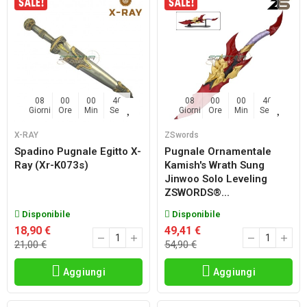
08
00
00
45
08
00
00
45
Giorni
Ore
Min
Sec
Giorni
Ore
Min
Sec
X-RAY
ZSwords
Spadino Pugnale Egitto X-
Pugnale Ornamentale
Ray (xr-K073s)
Kamish's Wrath Sung
Jinwoo Solo Leveling
ZSWORDS®...
Disponibile
Disponibile
18,90 €
49,41 €
21,00 €
54,90 €
Aggiungi
Aggiungi