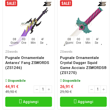
08
00
00
45
08
00
00
45
Giorni
Ore
Min
Sec
Giorni
Ore
Min
Sec
ZSwords
ZSwords
Pugnale Ornamentale
Pugnale Ornamentale
Antares’ Fang ZSWORDS
Crystal Dagger Squid
(ZS1246)
Game Acciaio ZSWORDS®
(ZS1270)
Disponibile
Disponibile
44,91 €
26,91 €
49,90 €
29,90 €
Aggiungi
Aggiungi