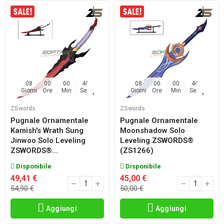
08
00
00
45
08
00
00
45
Giorni
Ore
Min
Sec
Giorni
Ore
Min
Sec
ZSwords
ZSwords
Pugnale Ornamentale
Pugnale Ornamentale
Kamish's Wrath Sung
Moonshadow Solo
Jinwoo Solo Leveling
Leveling ZSWORDS®
ZSWORDS®...
(ZS1266)
Disponibile
Disponibile
49,41 €
45,00 €
54,90 €
50,00 €
Aggiungi
Aggiungi