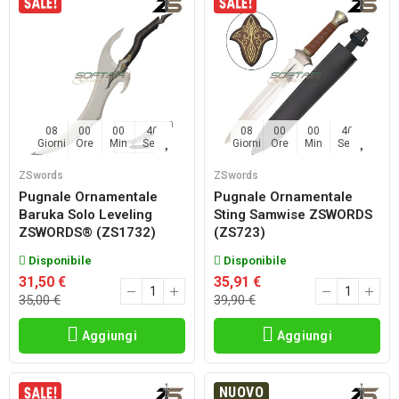
08
00
00
45
08
00
00
45
Giorni
Ore
Min
Sec
Giorni
Ore
Min
Sec
ZSwords
ZSwords
Pugnale Ornamentale
Pugnale Ornamentale
Baruka Solo Leveling
Sting Samwise ZSWORDS
ZSWORDS® (ZS1732)
(ZS723)
Disponibile
Disponibile
31,50 €
35,91 €
35,00 €
39,90 €
Aggiungi
Aggiungi
NUOVO