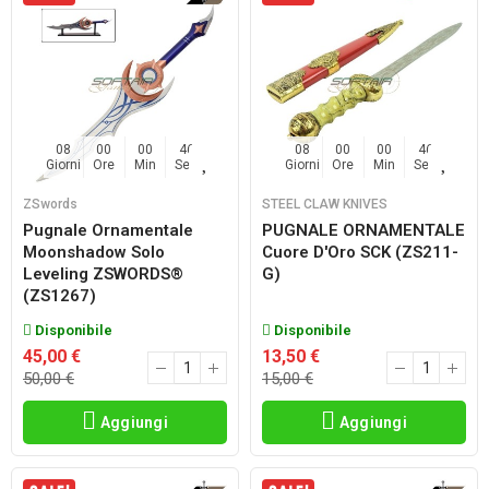
08
00
00
45
08
00
00
45
Giorni
Ore
Min
Sec
Giorni
Ore
Min
Sec
ZSwords
STEEL CLAW KNIVES
Pugnale Ornamentale
PUGNALE ORNAMENTALE
Moonshadow Solo
Cuore D'Oro SCK (ZS211-
Leveling ZSWORDS®
G)
(ZS1267)
Disponibile
Disponibile
45,00 €
13,50 €
50,00 €
15,00 €
Aggiungi
Aggiungi