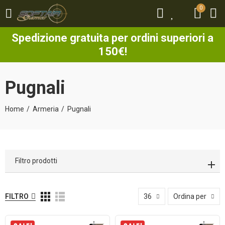
0
0
Spedizione gratuita per ordini superiori a
150€!
Pugnali
Home
Armeria
Pugnali
Filtro prodotti
FILTRO
36
Ordina per