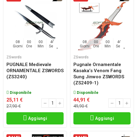
08
00
00
45
08
00
00
45
Giorni
Ore
Min
Sec
Giorni
Ore
Min
Sec
ZSwords
ZSwords
PUGNALE Medievale
Pugnale Ornamentale
ORNAMENTALE ZSWORDS
Kasaka’s Venom Fang
(ZS3240)
Sung Jinwoo ZSWORDS
(ZS2409-1)
Disponibile
Disponibile
25,11 €
44,91 €
27,90 €
49,90 €
Aggiungi
Aggiungi