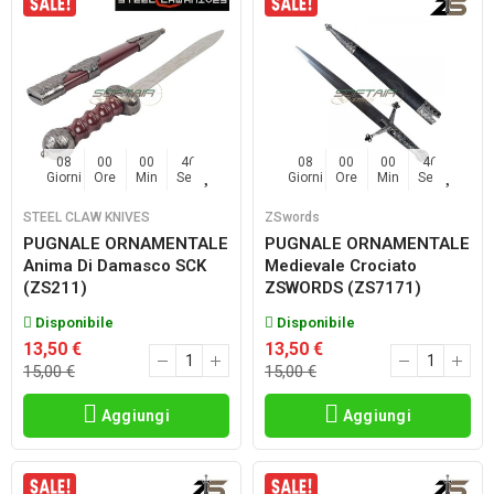
08
00
00
45
08
00
00
45
Giorni
Ore
Min
Sec
Giorni
Ore
Min
Sec
STEEL CLAW KNIVES
ZSwords
PUGNALE ORNAMENTALE
PUGNALE ORNAMENTALE
Anima Di Damasco SCK
Medievale Crociato
(ZS211)
ZSWORDS (ZS7171)
Disponibile
Disponibile
13,50 €
13,50 €
15,00 €
15,00 €
Aggiungi
Aggiungi