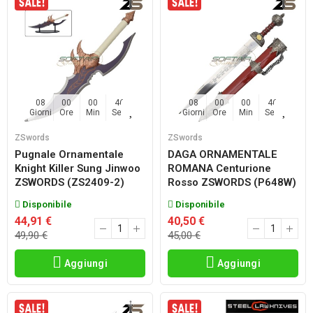
08
00
00
45
08
00
00
45
Giorni
Ore
Min
Sec
Giorni
Ore
Min
Sec
ZSwords
ZSwords
Pugnale Ornamentale
DAGA ORNAMENTALE
Knight Killer Sung Jinwoo
ROMANA Centurione
ZSWORDS (ZS2409-2)
Rosso ZSWORDS (P648W)
Disponibile
Disponibile
44,91 €
40,50 €
49,90 €
45,00 €
Aggiungi
Aggiungi