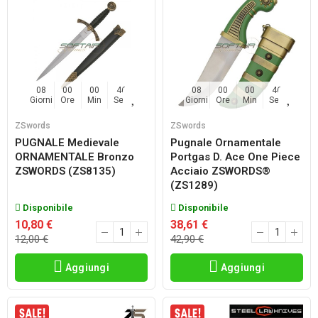
08
00
00
45
08
00
00
45
Giorni
Ore
Min
Sec
Giorni
Ore
Min
Sec
ZSwords
ZSwords
PUGNALE Medievale
Pugnale Ornamentale
ORNAMENTALE Bronzo
Portgas D. Ace One Piece
ZSWORDS (ZS8135)
Acciaio ZSWORDS®
(ZS1289)
Disponibile
Disponibile
10,80 €
38,61 €
12,00 €
42,90 €
Aggiungi
Aggiungi