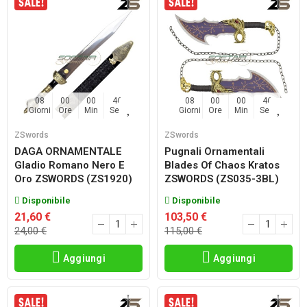
08
00
00
45
08
00
00
45
Giorni
Ore
Min
Sec
Giorni
Ore
Min
Sec
ZSwords
ZSwords
DAGA ORNAMENTALE
Pugnali Ornamentali
Gladio Romano Nero E
Blades Of Chaos Kratos
Oro ZSWORDS (ZS1920)
ZSWORDS (ZS035-3BL)
Disponibile
Disponibile
21,60 €
103,50 €
24,00 €
115,00 €
Aggiungi
Aggiungi