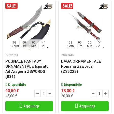
08
00
00
45
08
00
00
45
Giorni
Ore
Min
Sec
Giorni
Ore
Min
Sec
ZSwords
ZSwords
PUGNALE FANTASY
DAGA ORNAMENTALE
ORNAMENTALE Ispirato
Romana Zswords
Ad Aragorn ZSWORDS
(ZS5222)
(031)
Disponibile
Disponibile
40,50 €
18,00 €
45,00 €
20,00 €
Aggiungi
Aggiungi