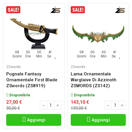
08
00
00
45
08
00
00
45
Giorni
Ore
Min
Sec
Giorni
Ore
Min
Sec
ZSwords
ZSwords
Pugnale Fantasy
Lama Ornamentale
Ornamentale First Blade
Warglaive Di Azzinoth
ZSwords (ZS8919)
ZSWORDS (ZS142)
Disponibile
Disponibile
27,00 €
143,10 €
30,00 €
159,00 €
Aggiungi
Aggiungi