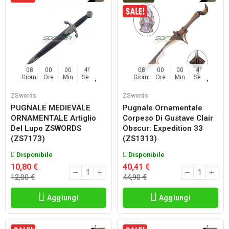
08
00
00
45
08
00
00
45
Giorni
Ore
Min
Sec
Giorni
Ore
Min
Sec
ZSwords
ZSwords
PUGNALE MEDIEVALE
Pugnale Ornamentale
ORNAMENTALE Artiglio
Corpeso Di Gustave Clair
Del Lupo ZSWORDS
Obscur: Expedition 33
(ZS7173)
(ZS1313)
Disponibile
Disponibile
10,80 €
40,41 €
12,00 €
44,90 €
Aggiungi
Aggiungi