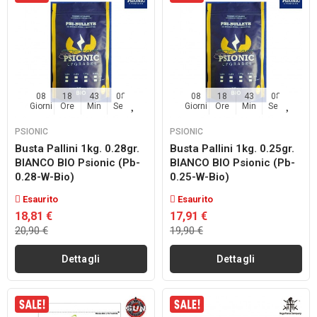
08
18
43
07
08
18
43
07
Giorni
Ore
Min
Sec
Giorni
Ore
Min
Sec
PSIONIC
PSIONIC
Busta Pallini 1kg. 0.28gr.
Busta Pallini 1kg. 0.25gr.
BIANCO BIO Psionic (pb-
BIANCO BIO Psionic (pb-
0.28-W-Bio)
0.25-W-Bio)
Esaurito
Esaurito
18,81 €
17,91 €
20,90 €
19,90 €
Dettagli
Dettagli