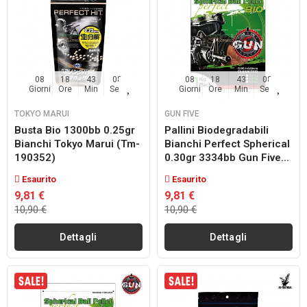
08
18
43
07
08
18
43
07
Giorni
Ore
Min
Sec
Giorni
Ore
Min
Sec
TOKYO MARUI
GUN FIVE
Busta Bio 1300bb 0.25gr
Pallini Biodegradabili
Bianchi Tokyo Marui (tm-
Bianchi Perfect Spherical
190352)
0.30gr 3334bb Gun Five...
Esaurito
Esaurito
9,81 €
9,81 €
10,90 €
10,90 €
Dettagli
Dettagli