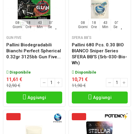
08
18
43
06
08
18
43
06
Giorni
Ore
Min
Sec
Giorni
Ore
Min
Sec
GUN FIVE
SFERA BB'S
Pallini Biodegradabili
Pallini 680 Pcs. 0.30 BIO
Bianchi Perfect Spherical
BIANCO Sniper Series
0.32gr 3125bb Gun Five...
SFERA BB'S (srb-030-Bio-
Wh)
Disponibile
Disponibile
11,61 €
10,71 €
12,90 €
11,90 €
Aggiungi
Aggiungi