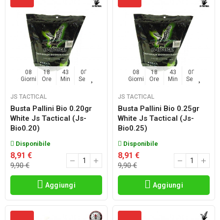
08
18
43
06
08
18
43
06
Giorni
Ore
Min
Sec
Giorni
Ore
Min
Sec
JS TACTICAL
JS TACTICAL
Busta Pallini Bio 0.20gr
Busta Pallini Bio 0.25gr
White Js Tactical (js-
White Js Tactical (js-
Bio0.20)
Bio0.25)
Disponibile
Disponibile
8,91 €
8,91 €
9,90 €
9,90 €
Aggiungi
Aggiungi