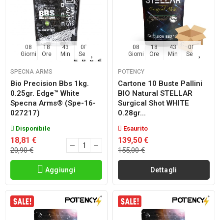
08
18
43
07
08
18
43
07
Giorni
Ore
Min
Sec
Giorni
Ore
Min
Sec
SPECNA ARMS
POTENCY
Bio Precision Bbs 1kg.
Cartone 10 Buste Pallini
0.25gr. Edge™ White
BIO Natural STELLAR
Specna Arms® (spe-16-
Surgical Shot WHITE
027217)
0.28gr...
Disponibile
Esaurito
18,81 €
139,50 €
20,90 €
155,00 €
Aggiungi
Dettagli