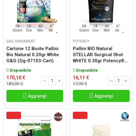
08
18
43
06
08
18
43
06
Giorni
Ore
Min
Sec
Giorni
Ore
Min
Sec
G&G ARMAMENT
POTENCY
Cartone 12 Buste Pallini
Pallini BIO Natural
Bio Natural 0.20gr White
STELLAR Surgical Shot
G&g (gg-07103-Cart)
WHITE 0.30gr Potency®...
Disponibile
Disponibile
170,10 €
16,11 €
189,00 €
17,90 €
Aggiungi
Aggiungi