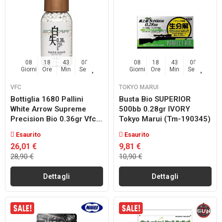
08
18
43
07
08
18
43
07
Giorni
Ore
Min
Sec
Giorni
Ore
Min
Sec
VFC
TOKYO MARUI
Bottiglia 1680 Pallini
Busta Bio SUPERIOR
White Arrow Supreme
500bb 0.28gr IVORY
Precision Bio 0.36gr Vfc...
Tokyo Marui (tm-190345)
Esaurito
Esaurito
26,01 €
9,81 €
28,90 €
10,90 €
Dettagli
Dettagli