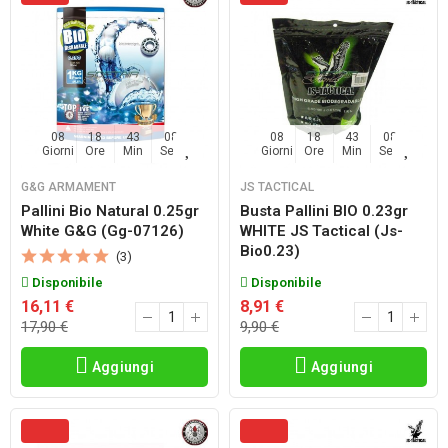
08
18
43
06
08
18
43
06
Giorni
Ore
Min
Sec
Giorni
Ore
Min
Sec
G&G ARMAMENT
JS TACTICAL
Pallini Bio Natural 0.25gr
Busta Pallini BIO 0.23gr
White G&g (gg-07126)
WHITE JS Tactical (js-
Bio0.23)
(3)
Disponibile
Disponibile
16,11 €
8,91 €
17,90 €
9,90 €
Aggiungi
Aggiungi