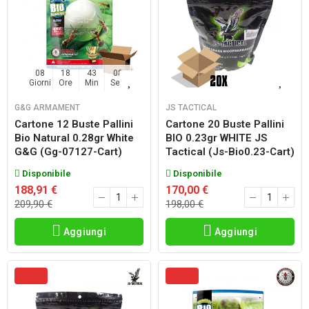
08
18
43
06
Giorni
Ore
Min
Sec
G&G ARMAMENT
JS TACTICAL
Cartone 12 Buste Pallini
Cartone 20 Buste Pallini
Bio Natural 0.28gr White
BIO 0.23gr WHITE JS
G&g (gg-07127-Cart)
Tactical (js-Bio0.23-Cart)
Disponibile
Disponibile
188,91 €
170,00 €
209,90 €
198,00 €
Aggiungi
Aggiungi