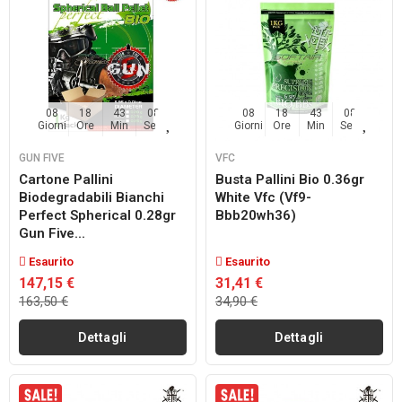
08
18
43
07
08
18
43
07
Giorni
Ore
Min
Sec
Giorni
Ore
Min
Sec
GUN FIVE
VFC
Cartone Pallini
Busta Pallini Bio 0.36gr
Biodegradabili Bianchi
White Vfc (vf9-
Perfect Spherical 0.28gr
Bbb20wh36)
Gun Five...
Esaurito
Esaurito
147,15 €
31,41 €
163,50 €
34,90 €
Dettagli
Dettagli