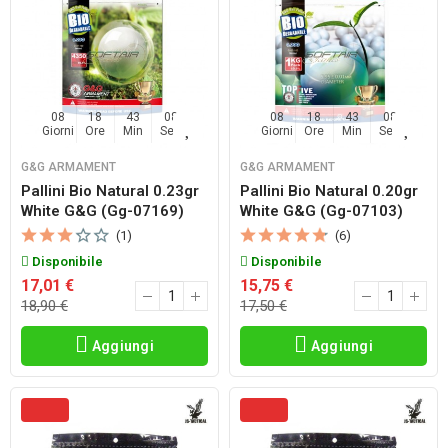
08
18
43
06
08
18
43
06
Giorni
Ore
Min
Sec
Giorni
Ore
Min
Sec
G&G ARMAMENT
G&G ARMAMENT
Pallini Bio Natural 0.23gr
Pallini Bio Natural 0.20gr
White G&g (gg-07169)
White G&g (gg-07103)
(1)
(6)
Disponibile
Disponibile
17,01 €
15,75 €
18,90 €
17,50 €
Aggiungi
Aggiungi