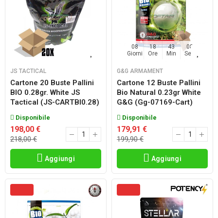
08
18
43
06
Giorni
Ore
Min
Sec
JS TACTICAL
G&G ARMAMENT
Cartone 20 Buste Pallini
Cartone 12 Buste Pallini
BIO 0.28gr. White JS
Bio Natural 0.23gr White
Tactical (JS-CARTBI0.28)
G&g (gg-07169-Cart)
Disponibile
Disponibile
198,00 €
179,91 €
218,00 €
199,90 €
Aggiungi
Aggiungi