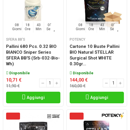
08
18
43
06
08
18
43
07
Giorni
Ore
Min
Sec
Giorni
Ore
Min
Sec
SFERA BB'S
POTENCY
Pallini 680 Pcs. 0.32 BIO
Cartone 10 Buste Pallini
BIANCO Sniper Series
BIO Natural STELLAR
SFERA BB'S (srb-032-Bio-
Surgical Shot WHITE
Wh)
0.30gr...
Disponibile
Disponibile
10,71 €
144,00 €
11,90 €
160,00 €
Aggiungi
Aggiungi