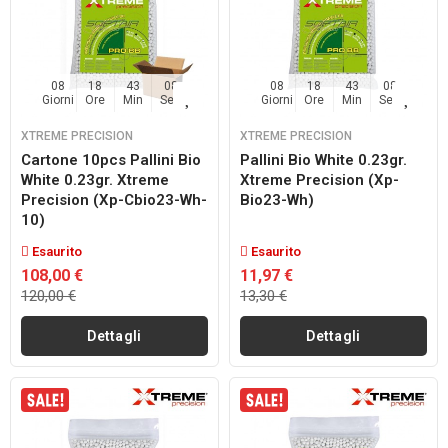
08
18
43
07
08
18
43
07
Giorni
Ore
Min
Sec
Giorni
Ore
Min
Sec
XTREME PRECISION
XTREME PRECISION
Cartone 10pcs Pallini Bio
Pallini Bio White 0.23gr.
White 0.23gr. Xtreme
Xtreme Precision (xp-
Precision (xp-Cbio23-Wh-
Bio23-Wh)
10)
Esaurito
Esaurito
108,00 €
11,97 €
120,00 €
13,30 €
Dettagli
Dettagli