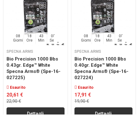
08
18
43
07
08
18
43
07
Giorni
Ore
Min
Sec
Giorni
Ore
Min
Sec
SPECNA ARMS
SPECNA ARMS
Bio Precision 1000 Bbs
Bio Precision 1000 Bbs
0.43gr. Edge™ White
0.40gr. Edge™ White
Specna Arms® (spe-16-
Specna Arms® (spe-16-
027225)
027224)
Esaurito
Esaurito
20,61 €
17,91 €
22,90 €
19,90 €
Dettagli
Dettagli