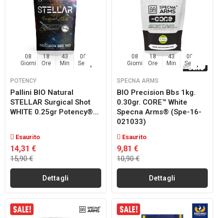
08
18
43
07
08
18
43
07
Giorni
Ore
Min
Sec
Giorni
Ore
Min
Sec
POTENCY
SPECNA ARMS
Pallini BIO Natural
BIO Precision Bbs 1kg.
STELLAR Surgical Shot
0.30gr. CORE™ White
WHITE 0.25gr Potency®...
Specna Arms® (spe-16-
021033)
Esaurito
Esaurito
14,31 €
9,81 €
15,90 €
10,90 €
Dettagli
Dettagli