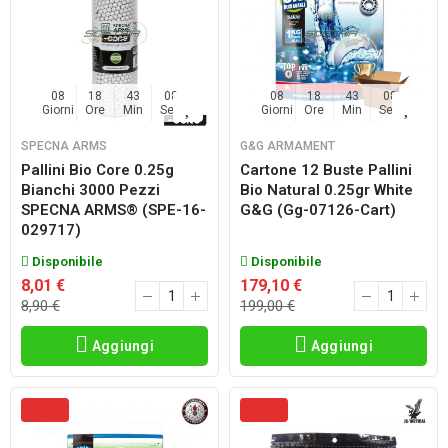
08
18
43
06
08
18
43
06
Giorni
Ore
Min
Sec
Giorni
Ore
Min
Sec
SPECNA ARMS
G&G ARMAMENT
Pallini Bio Core 0.25g
Cartone 12 Buste Pallini
Bianchi 3000 Pezzi
Bio Natural 0.25gr White
SPECNA ARMS® (SPE-16-
G&g (gg-07126-Cart)
029717)
Disponibile
Disponibile
8,01 €
179,10 €
8,90 €
199,00 €
Aggiungi
Aggiungi