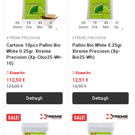
08
18
43
07
08
18
43
07
Giorni
Ore
Min
Sec
Giorni
Ore
Min
Sec
XTREME PRECISION
XTREME PRECISION
Cartone 10pcs Pallini Bio
Pallini Bio White 0.25gr.
White 0.25gr. Xtreme
Xtreme Precision (xp-
Precision (xp-Cbio25-Wh-
Bio25-Wh)
10)
Esaurito
Esaurito
112,50 €
12,51 €
125,00 €
13,90 €
Dettagli
Dettagli