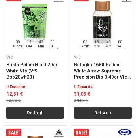
08
18
43
07
08
18
43
07
Giorni
Ore
Min
Sec
Giorni
Ore
Min
Sec
VFC
VFC
Busta Pallini Bio 0.20gr
Bottiglia 1680 Pallini
White Vfc (vf9-
White Arrow Supreme
Bbb20wh20)
Precision Bio 0.40gr Vfc...
Esaurito
Esaurito
12,51 €
31,05 €
13,90 €
34,50 €
Dettagli
Dettagli