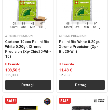
08
18
43
07
08
18
43
07
Giorni
Ore
Min
Sec
Giorni
Ore
Min
Sec
XTREME PRECISION
XTREME PRECISION
Cartone 10pcs Pallini Bio
Pallini Bio White 0.20gr.
White 0.20gr. Xtreme
Xtreme Precision (xp-
Precision (xp-Cbio20-Wh-
Bio20-Wh)
10)
Esaurito
Esaurito
103,50 €
11,43 €
115,00 €
12,70 €
Dettagli
Dettagli