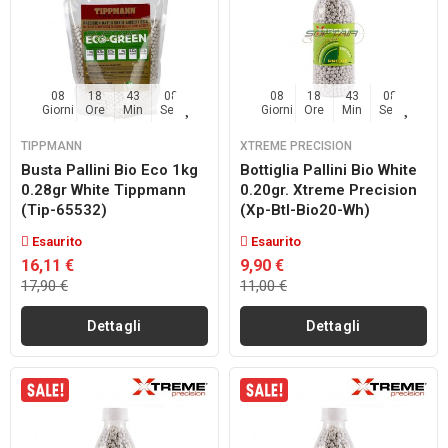
08
18
43
07
08
18
43
07
Giorni
Ore
Min
Sec
Giorni
Ore
Min
Sec
TIPPMANN
XTREME PRECISION
Busta Pallini Bio Eco 1kg
Bottiglia Pallini Bio White
0.28gr White Tippmann
0.20gr. Xtreme Precision
(tip-65532)
(xp-Btl-Bio20-Wh)
Esaurito
Esaurito
16,11 €
9,90 €
17,90 €
11,00 €
Dettagli
Dettagli