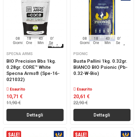
08
18
43
07
08
18
43
07
Giorni
Ore
Min
Sec
Giorni
Ore
Min
Sec
SPECNA ARMS
PSIONIC
BIO Precision Bbs 1kg.
Busta Pallini 1kg. 0.32gr.
0.28gr. CORE™ White
BIANCO BIO Psionic (pb-
Specna Arms® (spe-16-
0.32-W-Bio)
021032)
Esaurito
Esaurito
10,71 €
20,61 €
11,90 €
22,90 €
Dettagli
Dettagli