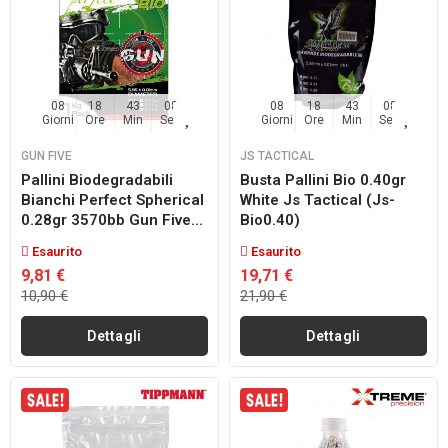
08
18
43
07
08
18
43
07
Giorni
Ore
Min
Sec
Giorni
Ore
Min
Sec
GUN FIVE
JS TACTICAL
Pallini Biodegradabili
Busta Pallini Bio 0.40gr
Bianchi Perfect Spherical
White Js Tactical (js-
0.28gr 3570bb Gun Five...
Bio0.40)
Esaurito
Esaurito
9,81 €
19,71 €
10,90 €
21,90 €
Dettagli
Dettagli