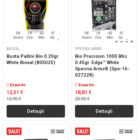
08
18
43
07
08
18
43
07
Giorni
Ore
Min
Sec
Giorni
Ore
Min
Sec
BIOVAL
SPECNA ARMS
Busta Pallini Bio 0.20gr
Bio Precision 1000 Bbs
White Bioval (805025)
0.45gr. Edge™ White
Specna Arms® (spe-16-
027228)
Esaurito
Esaurito
12,51 €
18,81 €
13,90 €
20,90 €
Dettagli
Dettagli