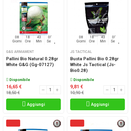
08
18
43
06
08
18
43
06
Giorni
Ore
Min
Sec
Giorni
Ore
Min
Sec
G&G ARMAMENT
JS TACTICAL
Pallini Bio Natural 0.28gr
Busta Pallini Bio 0.28gr
White G&g (gg-07127)
White Js Tactical (js-
Bio0.28)
Disponibile
Disponibile
16,65 €
9,81 €
18,50 €
10,90 €
Aggiungi
Aggiungi