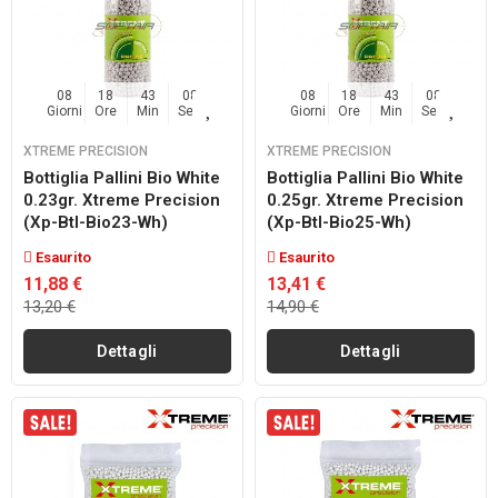
08
18
43
07
08
18
43
07
Giorni
Ore
Min
Sec
Giorni
Ore
Min
Sec
XTREME PRECISION
XTREME PRECISION
Bottiglia Pallini Bio White
Bottiglia Pallini Bio White
0.23gr. Xtreme Precision
0.25gr. Xtreme Precision
(xp-Btl-Bio23-Wh)
(xp-Btl-Bio25-Wh)
Esaurito
Esaurito
11,88 €
13,41 €
13,20 €
14,90 €
Dettagli
Dettagli