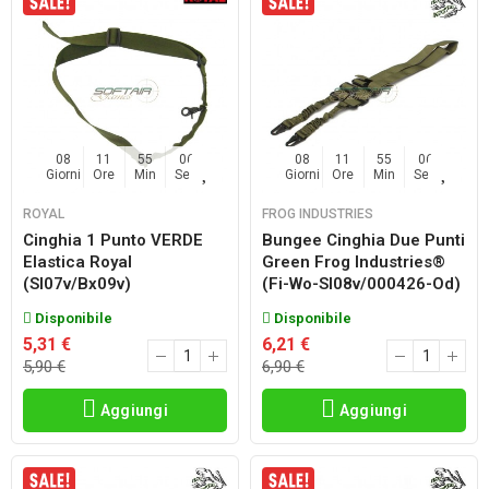
08
11
55
06
08
11
55
06
Giorni
Ore
Min
Sec
Giorni
Ore
Min
Sec
ROYAL
FROG INDUSTRIES
Cinghia 1 Punto VERDE
Bungee Cinghia Due Punti
Elastica Royal
Green Frog Industries®
(sl07v/bx09v)
(fi-Wo-Sl08v/000426-Od)
Disponibile
Disponibile
5,31 €
6,21 €
5,90 €
6,90 €
Aggiungi
Aggiungi