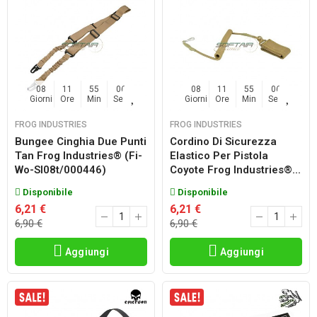
08
11
55
06
08
11
55
06
Giorni
Ore
Min
Sec
Giorni
Ore
Min
Sec
FROG INDUSTRIES
FROG INDUSTRIES
Bungee Cinghia Due Punti
Cordino Di Sicurezza
Tan Frog Industries® (fi-
Elastico Per Pistola
Wo-Sl08t/000446)
Coyote Frog Industries®...
Disponibile
Disponibile
6,21 €
6,21 €
6,90 €
6,90 €
Aggiungi
Aggiungi