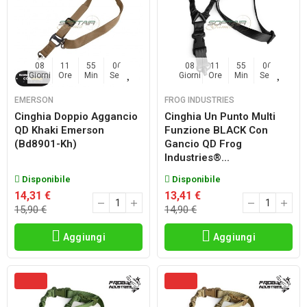
08
11
55
06
08
11
55
06
Giorni
Ore
Min
Sec
Giorni
Ore
Min
Sec
EMERSON
FROG INDUSTRIES
Cinghia Doppio Aggancio
Cinghia Un Punto Multi
QD Khaki Emerson
Funzione BLACK Con
(bd8901-Kh)
Gancio QD Frog
Industries®...
Disponibile
Disponibile
14,31 €
13,41 €
15,90 €
14,90 €
Aggiungi
Aggiungi