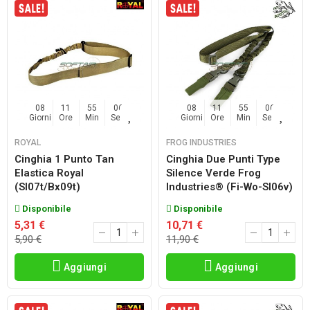
08
11
55
06
08
11
55
06
Giorni
Ore
Min
Sec
Giorni
Ore
Min
Sec
ROYAL
FROG INDUSTRIES
Cinghia 1 Punto Tan
Cinghia Due Punti Type
Elastica Royal
Silence Verde Frog
(sl07t/bx09t)
Industries® (fi-Wo-Sl06v)
Disponibile
Disponibile
5,31 €
10,71 €
5,90 €
11,90 €
Aggiungi
Aggiungi