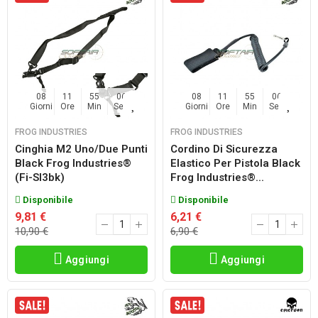
08
11
55
06
08
11
55
06
Giorni
Ore
Min
Sec
Giorni
Ore
Min
Sec
FROG INDUSTRIES
FROG INDUSTRIES
Cinghia M2 Uno/due Punti
Cordino Di Sicurezza
Black Frog Industries®
Elastico Per Pistola Black
(fi-Sl3bk)
Frog Industries®...
Disponibile
Disponibile
9,81 €
6,21 €
10,90 €
6,90 €
Aggiungi
Aggiungi