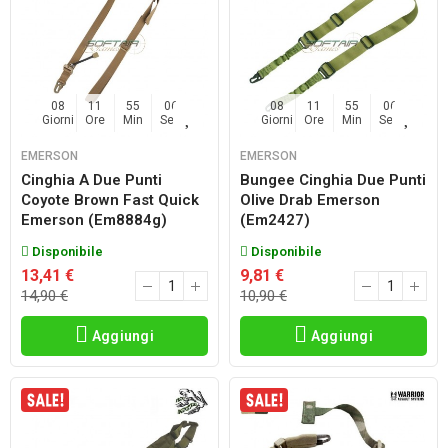
08
11
55
06
08
11
55
06
Giorni
Ore
Min
Sec
Giorni
Ore
Min
Sec
EMERSON
EMERSON
Cinghia A Due Punti
Bungee Cinghia Due Punti
Coyote Brown Fast Quick
Olive Drab Emerson
Emerson (em8884g)
(em2427)
Disponibile
Disponibile
13,41 €
9,81 €
14,90 €
10,90 €
Aggiungi
Aggiungi