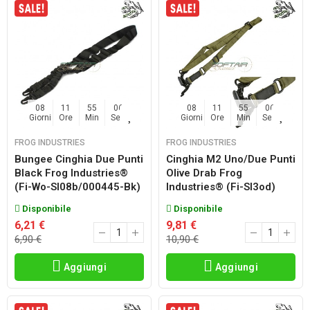
08
11
55
06
08
11
55
06
Giorni
Ore
Min
Sec
Giorni
Ore
Min
Sec
FROG INDUSTRIES
FROG INDUSTRIES
Bungee Cinghia Due Punti
Cinghia M2 Uno/due Punti
Black Frog Industries®
Olive Drab Frog
(fi-Wo-Sl08b/000445-Bk)
Industries® (fi-Sl3od)
Disponibile
Disponibile
6,21 €
9,81 €
6,90 €
10,90 €
Aggiungi
Aggiungi