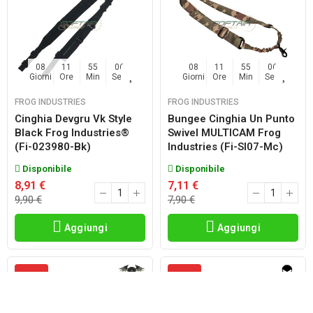
08
11
55
06
08
11
55
06
Giorni
Ore
Min
Sec
Giorni
Ore
Min
Sec
FROG INDUSTRIES
FROG INDUSTRIES
Cinghia Devgru Vk Style
Bungee Cinghia Un Punto
Black Frog Industries®
Swivel MULTICAM Frog
(fi-023980-Bk)
Industries (fi-Sl07-Mc)
Disponibile
Disponibile
8,91 €
7,11 €
9,90 €
7,90 €
Aggiungi
Aggiungi