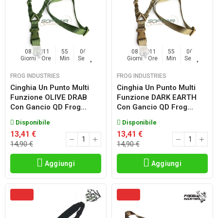
08
11
55
06
08
11
55
06
Giorni
Ore
Min
Sec
Giorni
Ore
Min
Sec
FROG INDUSTRIES
FROG INDUSTRIES
Cinghia Un Punto Multi
Cinghia Un Punto Multi
Funzione OLIVE DRAB
Funzione DARK EARTH
Con Gancio QD Frog...
Con Gancio QD Frog...
Disponibile
Disponibile
13,41 €
13,41 €
14,90 €
14,90 €
Aggiungi
Aggiungi