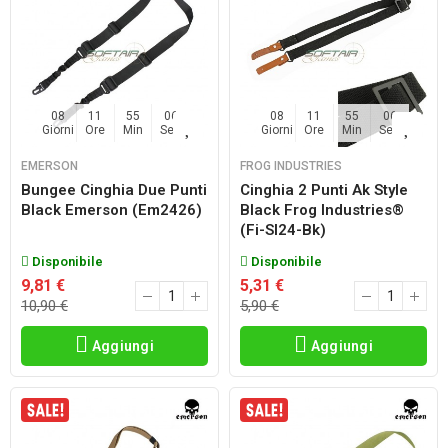
08
11
55
06
08
11
55
06
Giorni
Ore
Min
Sec
Giorni
Ore
Min
Sec
EMERSON
FROG INDUSTRIES
Bungee Cinghia Due Punti
Cinghia 2 Punti Ak Style
Black Emerson (em2426)
Black Frog Industries®
(fi-Sl24-Bk)
Disponibile
Disponibile
9,81 €
5,31 €
10,90 €
5,90 €
Aggiungi
Aggiungi