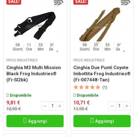
08
11
55
06
08
11
55
06
Giorni
Ore
Min
Sec
Giorni
Ore
Min
Sec
FROG INDUSTRIES
FROG INDUSTRIES
Cinghia M3 Multi Mission
Cinghia Due Punti Coyote
Black Frog Industries®
Imbottita Frog Industries®
(fi-Sl2bk)
(fi-007448-Tan)
(1)
Disponibile
Disponibile
9,81 €
10,71 €
10,90 €
11,90 €
Aggiungi
Aggiungi