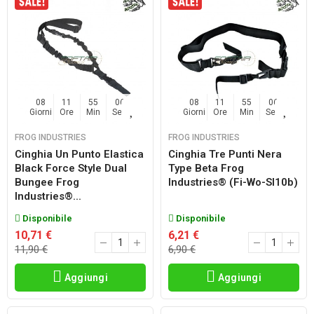
08
11
55
06
08
11
55
06
Giorni
Ore
Min
Sec
Giorni
Ore
Min
Sec
FROG INDUSTRIES
FROG INDUSTRIES
Cinghia Un Punto Elastica
Cinghia Tre Punti Nera
Black Force Style Dual
Type Beta Frog
Bungee Frog
Industries® (fi-Wo-Sl10b)
Industries®...
Disponibile
Disponibile
10,71 €
6,21 €
11,90 €
6,90 €
Aggiungi
Aggiungi