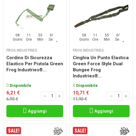
08
11
55
06
08
11
55
06
Giorni
Ore
Min
Sec
Giorni
Ore
Min
Sec
FROG INDUSTRIES
FROG INDUSTRIES
Cordino Di Sicurezza
Cinghia Un Punto Elastica
Elastico Per Pistola Green
Green Force Style Dual
Frog Industries®...
Bungee Frog
Industries®...
Disponibile
Disponibile
6,21 €
10,71 €
6,90 €
11,90 €
Aggiungi
Aggiungi