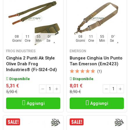
08
11
55
06
08
11
55
06
Giorni
Ore
Min
Sec
Giorni
Ore
Min
Sec
FROG INDUSTRIES
EMERSON
Cinghia 2 Punti Ak Style
Bungee Cinghia Un Punto
Olive Drab Frog
Tan Emerson (em2423)
Industries® (fi-Sl24-Od)
(1)
Disponibile
Disponibile
5,31 €
8,01 €
5,90 €
8,90 €
Aggiungi
Aggiungi