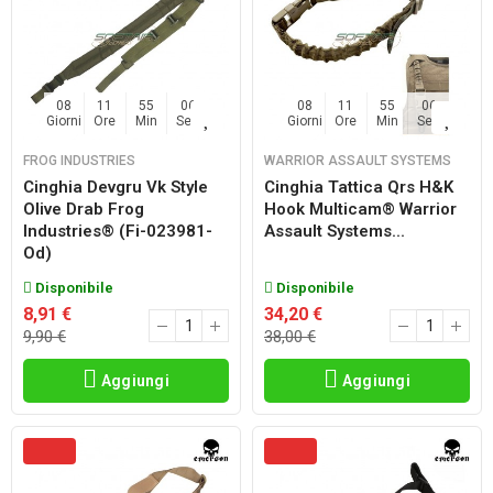
08
11
55
06
08
11
55
06
Giorni
Ore
Min
Sec
Giorni
Ore
Min
Sec
FROG INDUSTRIES
WARRIOR ASSAULT SYSTEMS
Cinghia Devgru Vk Style
Cinghia Tattica Qrs H&k
Olive Drab Frog
Hook Multicam® Warrior
Industries® (fi-023981-
Assault Systems...
Od)
Disponibile
Disponibile
8,91 €
34,20 €
9,90 €
38,00 €
Aggiungi
Aggiungi