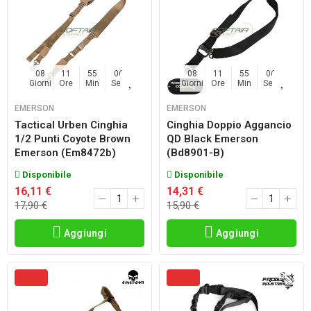
08
11
55
06
08
11
55
06
Giorni
Ore
Min
Sec
Giorni
Ore
Min
Sec
EMERSON
EMERSON
Tactical Urben Cinghia
Cinghia Doppio Aggancio
1/2 Punti Coyote Brown
QD Black Emerson
Emerson (em8472b)
(bd8901-B)
Disponibile
Disponibile
16,11 €
14,31 €
17,90 €
15,90 €
Aggiungi
Aggiungi