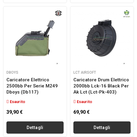
DBOYS
LCT AIRSOFT
Caricatore Elettrico
Caricatore Drum Elettrico
2500bb Per Serie M249
2000bb Lck-16 Black Per
Dboys (db117)
Ak Lct (lct-Pk-403)
Esaurito
Esaurito
39,90 €
69,90 €
Dettagli
Dettagli