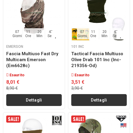
07
11
20
42
07
11
20
42
Giorni
Ore
Min
Sec
Giorni
Ore
Min
Sec
EMERSON
101 INC
Fascia Multiuso Fast Dry
Tactical Fascia Multiuso
Multicam Emerson
Olive Drab 101 Inc (inc-
(em6628c)
219356-Od)
Esaurito
Esaurito
8,01 €
3,51 €
8,90 €
3,90 €
Dettagli
Dettagli