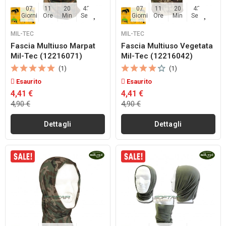
07
11
20
42
07
11
20
42
Giorni
Ore
Min
Sec
Giorni
Ore
Min
Sec
MIL-TEC
MIL-TEC
Fascia Multiuso Marpat
Fascia Multiuso Vegetata
Mil-Tec (12216071)
Mil-Tec (12216042)
(1)
(1)
Esaurito
Esaurito
4,41 €
4,41 €
4,90 €
4,90 €
Dettagli
Dettagli