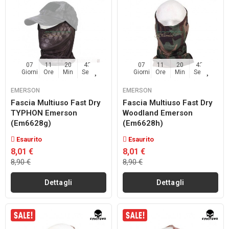
07
11
20
42
07
11
20
42
Giorni
Ore
Min
Sec
Giorni
Ore
Min
Sec
EMERSON
EMERSON
Fascia Multiuso Fast Dry
Fascia Multiuso Fast Dry
TYPHON Emerson
Woodland Emerson
(em6628g)
(em6628h)
Esaurito
Esaurito
8,01 €
8,01 €
8,90 €
8,90 €
Dettagli
Dettagli