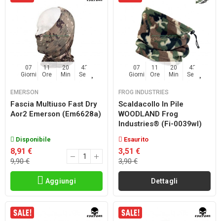
07
11
20
42
07
11
20
42
Giorni
Ore
Min
Sec
Giorni
Ore
Min
Sec
EMERSON
FROG INDUSTRIES
Fascia Multiuso Fast Dry
Scaldacollo In Pile
Aor2 Emerson (em6628a)
WOODLAND Frog
Industries® (fi-0039wl)
Disponibile
Esaurito
8,91 €
3,51 €
9,90 €
3,90 €
Aggiungi
Dettagli