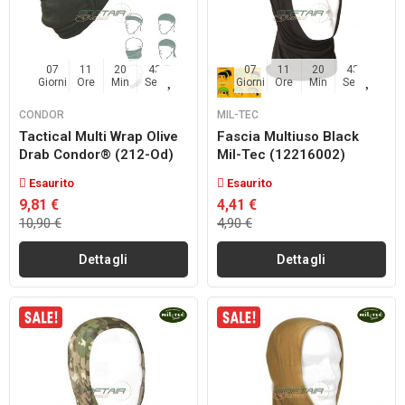
07
11
20
42
07
11
20
42
Giorni
Ore
Min
Sec
Giorni
Ore
Min
Sec
CONDOR
MIL-TEC
Tactical Multi Wrap Olive
Fascia Multiuso Black
Drab Condor® (212-Od)
Mil-Tec (12216002)
Esaurito
Esaurito
9,81 €
4,41 €
10,90 €
4,90 €
Dettagli
Dettagli