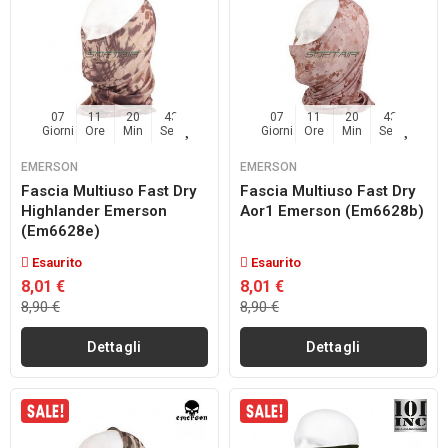
07
11
20
42
07
11
20
42
Giorni
Ore
Min
Sec
Giorni
Ore
Min
Sec
EMERSON
EMERSON
Fascia Multiuso Fast Dry
Fascia Multiuso Fast Dry
Highlander Emerson
Aor1 Emerson (em6628b)
(em6628e)
Esaurito
Esaurito
8,01 €
8,01 €
8,90 €
8,90 €
Dettagli
Dettagli