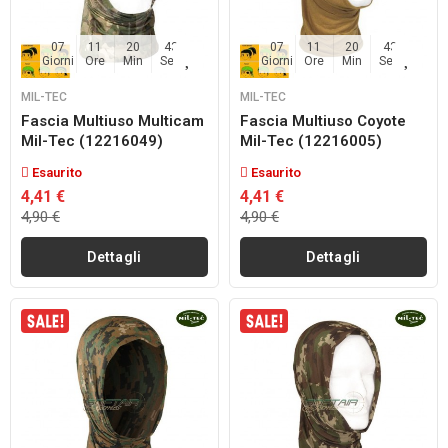
07
11
20
42
07
11
20
42
Giorni
Ore
Min
Sec
Giorni
Ore
Min
Sec
MIL-TEC
MIL-TEC
Fascia Multiuso Multicam
Fascia Multiuso Coyote
Mil-Tec (12216049)
Mil-Tec (12216005)
Esaurito
Esaurito
4,41 €
4,41 €
4,90 €
4,90 €
Dettagli
Dettagli