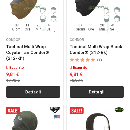
07
11
20
42
07
11
20
42
Giorni
Ore
Min
Sec
Giorni
Ore
Min
Sec
CONDOR
CONDOR
Tactical Multi Wrap
Tactical Multi Wrap Black
Coyote Tan Condor®
Condor® (212-Bk)
(212-Kh)
(1)
Esaurito
Esaurito
9,81 €
9,81 €
10,90 €
10,90 €
Dettagli
Dettagli