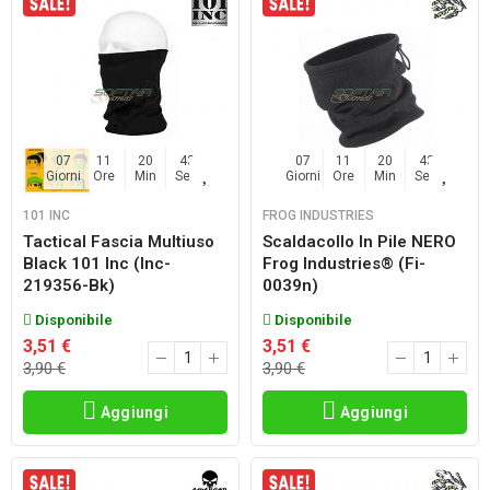
07
11
20
42
07
11
20
42
Giorni
Ore
Min
Sec
Giorni
Ore
Min
Sec
101 INC
FROG INDUSTRIES
Tactical Fascia Multiuso
Scaldacollo In Pile NERO
Black 101 Inc (inc-
Frog Industries® (fi-
219356-Bk)
0039n)
Disponibile
Disponibile
3,51 €
3,51 €
3,90 €
3,90 €
Aggiungi
Aggiungi