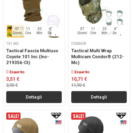
07
11
20
42
07
11
20
42
Giorni
Ore
Min
Sec
Giorni
Ore
Min
Sec
101 INC
CONDOR
Tactical Fascia Multiuso
Tactical Multi Wrap
Coyote 101 Inc (inc-
Multicam Condor® (212-
219356-Ct)
Mc)
Esaurito
Esaurito
3,51 €
10,71 €
3,90 €
11,90 €
Dettagli
Dettagli