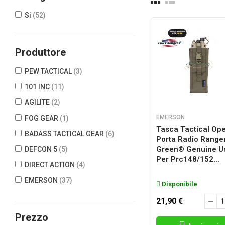
Si
(52)
Produttore
PEW TACTICAL
(3)
101 INC
(11)
AGILITE
(2)
EMERSON
FOG GEAR
(1)
Tasca Tactical Op
BADASS TACTICAL GEAR
(6)
Porta Radio Range
Green® Genuine U
DEFCON 5
(5)
Per Prc148/152...
DIRECT ACTION
(4)
EMERSON
(37)
Disponibile
EVOLUTION GEAR
(5)
21,90 €
FLYYE INDUSTRIES
(37)
Prezzo