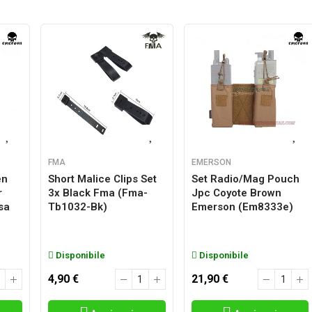
FMA
EMERSON
en
Short Malice Clips Set
Set Radio/mag Pouch
r
3x Black Fma (fma-
Jpc Coyote Brown
sa
Tb1032-Bk)
Emerson (em8333e)
Disponibile
Disponibile
4,90 €
21,90 €