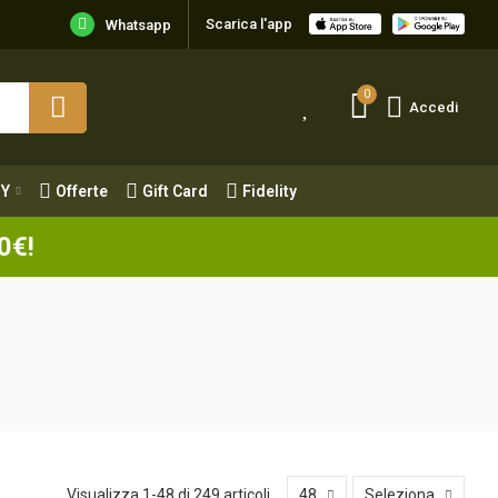
Scarica l'app
Y
Offerte
Gift Card
Fidelity
Whatsapp
0
Accedi
Y
Offerte
Gift Card
Fidelity
0€!
Visualizza 1-48 di 249 articoli
48
Seleziona