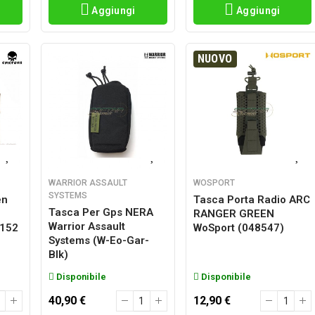
Aggiungi
Aggiungi
NUOVO
WARRIOR ASSAULT
WOSPORT
SYSTEMS
en
Tasca Porta Radio ARC
Tasca Per Gps NERA
RANGER GREEN
Warrior Assault
/152
WoSport (048547)
Systems (w-Eo-Gar-
Blk)
Disponibile
Disponibile
40,90 €
12,90 €