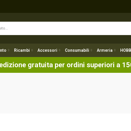
nto
Ricambi
Accessori
Consumabili
Armeria
HOBB
nto
Ricambi
Accessori
Consumabili
Armeria
HOBB
edizione gratuita per ordini superiori a 15