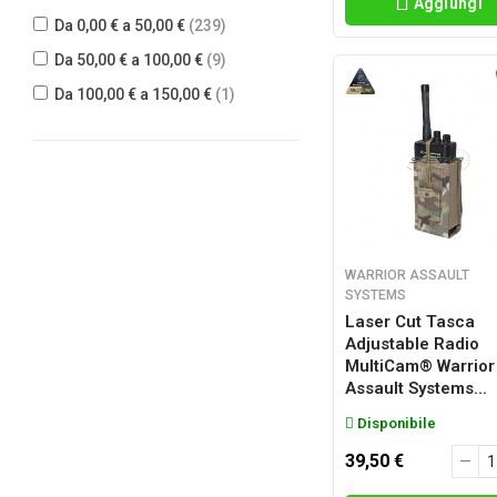
Aggiungi
FMA
(15)
Da 0,00 € a 50,00 €
(239)
FROG INDUSTRIES
(16)
Da 50,00 € a 100,00 €
(9)
HELIKON-TEX
(4)
Da 100,00 € a 150,00 €
(1)
HSGI
(14)
INVADER GEAR
(1)
LBX TACTICAL
(1)
MCX CUSTOM GEAR
(6)
MFH
(3)
WARRIOR ASSAULT
MP
(1)
SYSTEMS
OUTAC
(4)
Laser Cut Tasca
Adjustable Radio
TEMPLARS GEAR
(6)
MultiCam® Warrior
TMC
(26)
Assault Systems...
VEGA HOLSTER
(3)
Disponibile
VIPER TACTICAL
(2)
39,50 €
WARRIOR ASSAULT SYSTEMS
(34)