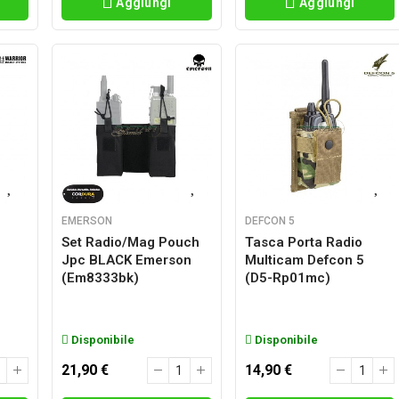
Aggiungi
Aggiungi
EMERSON
DEFCON 5
Set Radio/mag Pouch
Tasca Porta Radio
Jpc BLACK Emerson
Multicam Defcon 5
(em8333bk)
(d5-Rp01mc)
Disponibile
Disponibile
21,90 €
14,90 €