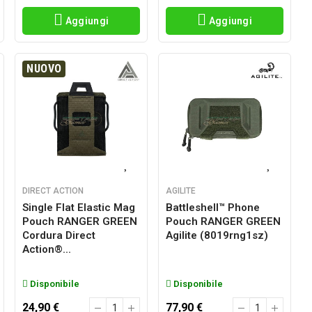
Aggiungi
Aggiungi
NUOVO
DIRECT ACTION
AGILITE
Single Flat Elastic Mag
Battleshell™ Phone
Pouch RANGER GREEN
Pouch RANGER GREEN
Cordura Direct
Agilite (8019rng1sz)
Action®...
Disponibile
Disponibile
24,90 €
77,90 €