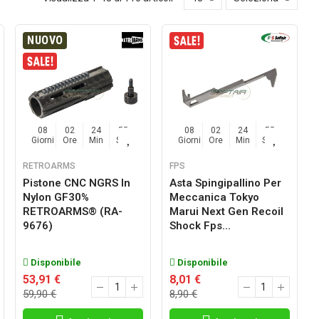
NUOVO
08
02
24
54
08
02
24
54
Giorni
Ore
Min
Sec
Giorni
Ore
Min
Sec
RETROARMS
FPS
Pistone CNC NGRS In
Asta Spingipallino Per
Nylon GF30%
Meccanica Tokyo
RETROARMS® (RA-
Marui Next Gen Recoil
9676)
Shock Fps...
Disponibile
Disponibile
53,91 €
8,01 €
59,90 €
8,90 €