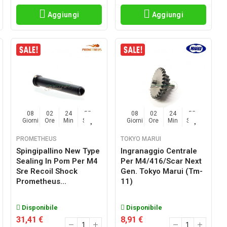
Aggiungi
Aggiungi
08
02
24
54
08
02
24
54
Giorni
Ore
Min
Sec
Giorni
Ore
Min
Sec
PROMETHEUS
TOKYO MARUI
Spingipallino New Type
Ingranaggio Centrale
Sealing In Pom Per M4
Per M4/416/scar Next
Sre Recoil Shock
Gen. Tokyo Marui (tm-
Prometheus...
11)
Disponibile
Disponibile
31,41 €
8,91 €