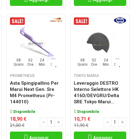
08
02
24
54
08
02
24
54
Giorni
Ore
Min
Sec
Giorni
Ore
Min
Sec
PROMETHEUS
TOKYO MARUI
Asta Spingipallino Per
Leveraggio DESTRO
Marui Next Gen. Sre
Interno Selettore HK
M4 Prometheus (pr-
416D/DEVGRU/Delta
144010)
SRE Tokyo Marui...
Disponibile
Disponibile
18,90 €
10,71 €
21,00 €
11,90 €
Aggiungi
Aggiungi