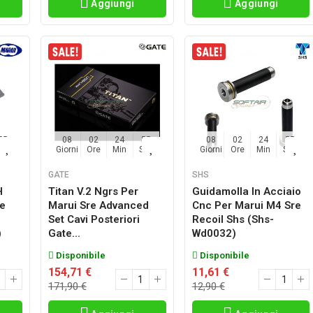
Aggiungi
Aggiungi
54
08
02
24
54
08
02
24
54
Sec
Giorni
Ore
Min
Sec
Giorni
Ore
Min
Sec
GATE
SHS
H
Titan V.2 Ngrs Per
Guidamolla In Acciaio
te
Marui Sre Advanced
Cnc Per Marui M4 Sre
Set Cavi Posteriori
Recoil Shs (shs-
)
Gate...
Wd0032)
Disponibile
Disponibile
154,71 €
11,61 €
171,90 €
12,90 €