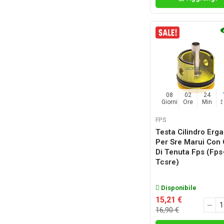
08
02
24
Giorni
Ore
Min
FPS
Testa Cilindro Erga
Per Sre Marui Con 
Di Tenuta Fps (fps
Tcsre)
Disponibile
15,21 €
16,90 €