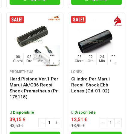
08
02
24
54
08
02
24
54
Giorni
Ore
Min
Sec
Giorni
Ore
Min
Sec
PROMETHEUS
LONEX
Hard Pistone Ver.1 Per
Cilindro Per Marui
Marui Ak/g36 Recoil
Recoil Shock Ebb
Shock Prometheus (pr-
Lonex (gd-01-02)
175118)
Disponibile
Disponibile
39,15 €
12,51 €
43,50 €
13,90 €