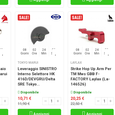
54
08
02
24
54
08
02
24
54
Sec
Giorni
Ore
Min
Sec
Giorni
Ore
Min
Sec
TOKYO MARUI
LAYLAX
iaio
Leveraggio SINISTRO
Strike Hop Up Arm Per
arui
Interno Selettore HK
TM Mws GBB F-
416D/DEVGRU/Delta
FACTORY Laylax (la-
SRE Tokyo...
146526)
Disponibile
Disponibile
10,71 €
20,25 €
11,90 €
22,50 €
Aggiungi
Aggiungi