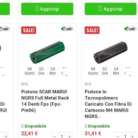
Aggiungi
Aggiungi
54
08
02
24
54
08
02
24
54
Sec
Giorni
Ore
Min
Sec
Giorni
Ore
Min
Sec
FPS
FPS
Pistone SCAR MARUI
Pistone In
NGRS Full Metal Rack
Tecnopolimero
 Di
14 Denti Fps (fps-
Caricato Con Fibra Di
RUI
Pm06)
Carbonio M4 MARUI
NGRS...
Disponibile
Disponibile
22,41 €
31,41 €