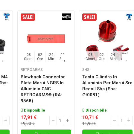
54
08
02
24
54
08
02
24
54
Sec
Giorni
Ore
Min
Sec
Giorni
Ore
Min
Sec
RETROARMS
SHS
i M4
Blowback Connector
Testa Cilindro In
shs-
Plate Marui NGRS In
Alluminio Per Marui Sre
Alluminio CNC
Recoil Shs (shs-
RETROARMS® (RA-
Gt0081)
9568)
Disponibile
Disponibile
17,91 €
10,71 €
19,90 €
11,90 €