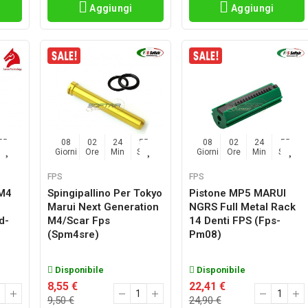
Aggiungi
Aggiungi
54
08
02
24
54
08
02
24
54
Sec
Giorni
Ore
Min
Sec
Giorni
Ore
Min
Sec
FPS
FPS
 M4
Spingipallino Per Tokyo
Pistone MP5 MARUI
n
Marui Next Generation
NGRS Full Metal Rack
d-
M4/scar Fps
14 Denti FPS (fps-
(spm4sre)
Pm08)
Disponibile
Disponibile
8,55 €
22,41 €
9,50 €
24,90 €