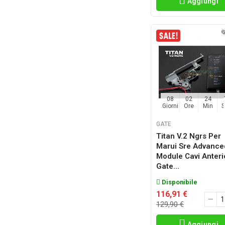
Aggiungi
08
02
24
Giorni
Ore
Min
GATE
Titan V.2 Ngrs Per
Marui Sre Advance
Module Cavi Anteri
Gate...
Disponibile
116,91 €
129,90 €
Aggiungi