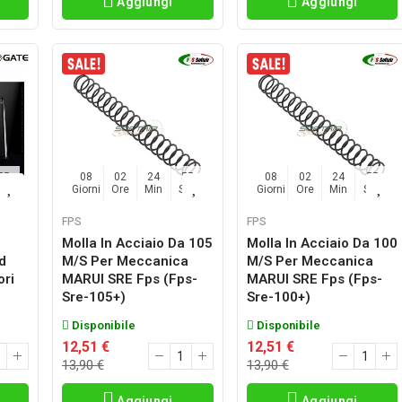
Aggiungi
Aggiungi
54
08
02
24
54
08
02
24
54
Sec
Giorni
Ore
Min
Sec
Giorni
Ore
Min
Sec
FPS
FPS
Molla In Acciaio Da 105
Molla In Acciaio Da 100
d
M/s Per Meccanica
M/s Per Meccanica
ori
MARUI SRE Fps (fps-
MARUI SRE Fps (fps-
Sre-105+)
Sre-100+)
Disponibile
Disponibile
12,51 €
12,51 €
13,90 €
13,90 €
Aggiungi
Aggiungi