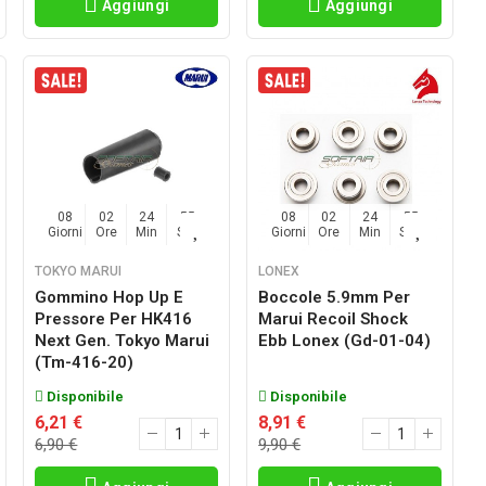
Aggiungi
Aggiungi
08
02
24
54
08
02
24
54
Giorni
Ore
Min
Sec
Giorni
Ore
Min
Sec
TOKYO MARUI
LONEX
Gommino Hop Up E
Boccole 5.9mm Per
Pressore Per HK416
Marui Recoil Shock
Next Gen. Tokyo Marui
Ebb Lonex (gd-01-04)
(tm-416-20)
Disponibile
Disponibile
6,21 €
8,91 €
6,90 €
9,90 €