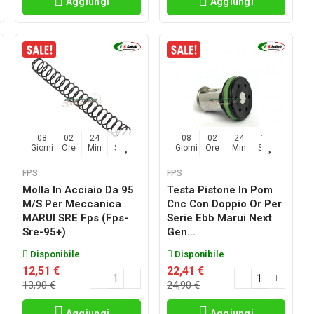
Aggiungi
Aggiungi
08
02
24
54
08
02
24
54
Giorni
Ore
Min
Sec
Giorni
Ore
Min
Sec
FPS
FPS
Molla In Acciaio Da 95
Testa Pistone In Pom
M/s Per Meccanica
Cnc Con Doppio Or Per
MARUI SRE Fps (fps-
Serie Ebb Marui Next
Sre-95+)
Gen...
Disponibile
Disponibile
12,51 €
22,41 €
13,90 €
24,90 €
Aggiungi
Aggiungi