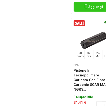
Aggiungi
08
02
24
Giorni
Ore
Min
FPS
Pistone In
Tecnopolimero
Caricato Con Fibra
Carbonio SCAR MA
NGRS...
Disponibile
31,41 €