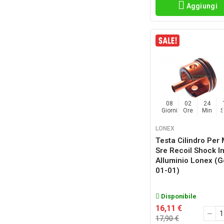
Aggiungi
08
02
24
Giorni
Ore
Min
LONEX
Testa Cilindro Per
Sre Recoil Shock I
Alluminio Lonex (g
01-01)
Disponibile
16,11 €
17,90 €