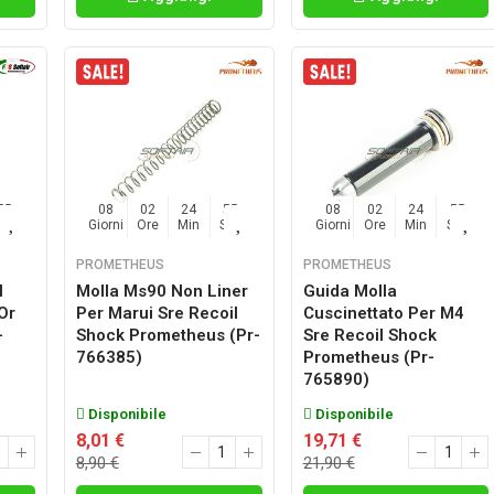
54
08
02
24
54
08
02
24
54
Sec
Giorni
Ore
Min
Sec
Giorni
Ore
Min
Sec
PROMETHEUS
PROMETHEUS
l
Molla Ms90 Non Liner
Guida Molla
Or
Per Marui Sre Recoil
Cuscinettato Per M4
-
Shock Prometheus (pr-
Sre Recoil Shock
766385)
Prometheus (pr-
765890)
Disponibile
Disponibile
8,01 €
19,71 €
8,90 €
21,90 €