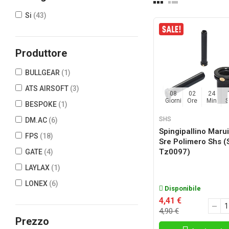
Si
(43)
Produttore
BULLGEAR
(1)
ATS AIRSOFT
(3)
08
02
24
Giorni
Ore
Min
BESPOKE
(1)
SHS
DM.AC
(6)
Spingipallino Maru
FPS
(18)
Sre Polimero Shs (
Tz0097)
GATE
(4)
LAYLAX
(1)
LONEX
(6)
Disponibile
MAGIC BOX
(1)
4,41 €
4,90 €
PDI
(1)
Prezzo