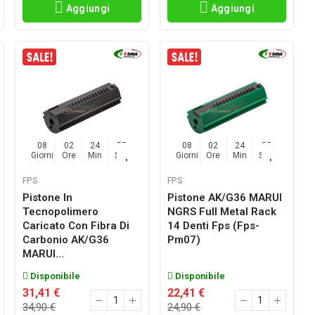
Aggiungi
Aggiungi
08
02
24
54
08
02
24
54
Giorni
Ore
Min
Sec
Giorni
Ore
Min
Sec
FPS
FPS
Pistone In
Pistone AK/G36 MARUI
Tecnopolimero
NGRS Full Metal Rack
Caricato Con Fibra Di
14 Denti Fps (fps-
Carbonio AK/G36
Pm07)
MARUI...
Disponibile
Disponibile
31,41 €
22,41 €
34,90 €
24,90 €