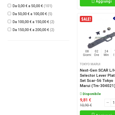
PROMETHEUS
(17)
Aggiungi
Da 0,00 € a 50,00 €
(101)
RETROARMS
(4)
Da 50,00 € a 100,00 €
(5)
SHS
(5)
Da 100,00 € a 150,00 €
(2)
TOKYO MARUI
(35)
Da 150,00 € a 200,00 €
(2)
WII TECH
(7)
08
02
24
Giorni
Ore
Min
TOKYO MARUI
Next-Gen SCAR L/
Selector Lever Pla
Set Scar-56 Tokyo
Marui (tm-304021
Disponibile
9,81 €
10,90 €