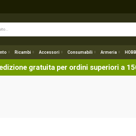
nto
Ricambi
Accessori
Consumabili
Armeria
HOBB
nto
Ricambi
Accessori
Consumabili
Armeria
HOBB
edizione gratuita per ordini superiori a 15