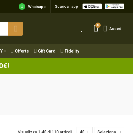
Scarica l'app
Y
Offerte
Gift Card
Fidelity
Whatsapp
0
Accedi
Y
Offerte
Gift Card
Fidelity
0€!
Visualizza 1-48 di 110 articoli
48
Seleziona