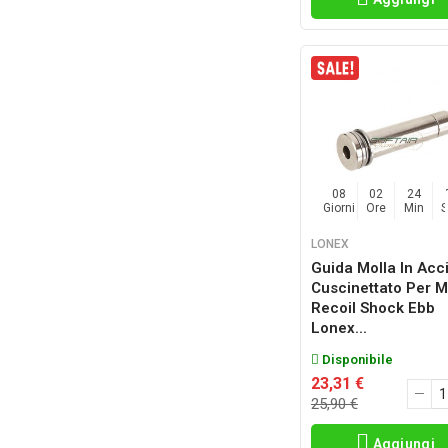
08
02
24
Giorni
Ore
Min
LONEX
Guida Molla In Acc
Cuscinettato Per M
Recoil Shock Ebb
Lonex...
Disponibile
23,31 €
25,90 €
Aggiungi