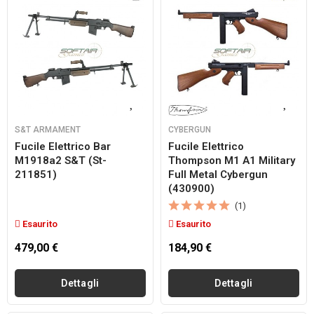
S&T ARMAMENT
CYBERGUN
Fucile Elettrico Bar
Fucile Elettrico
M1918a2 S&t (st-
Thompson M1 A1 Military
211851)
Full Metal Cybergun
(430900)
(1)
Esaurito
Esaurito
479,00 €
184,90 €
Dettagli
Dettagli