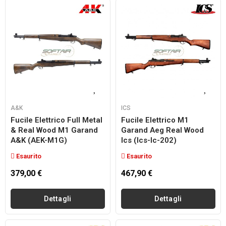
A&K
ICS
Fucile Elettrico Full Metal
Fucile Elettrico M1
& Real Wood M1 Garand
Garand Aeg Real Wood
A&K (AEK-M1G)
Ics (ics-Ic-202)
Esaurito
Esaurito
379,00 €
467,90 €
Dettagli
Dettagli