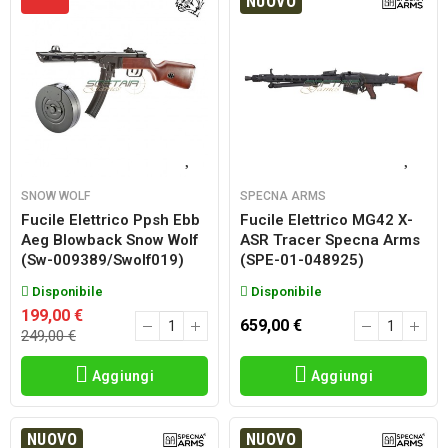
NUOVO
SNOW WOLF
SPECNA ARMS
Fucile Elettrico Ppsh Ebb
Fucile Elettrico MG42 X-
Aeg Blowback Snow Wolf
ASR Tracer Specna Arms
(sw-009389/swolf019)
(SPE-01-048925)
Disponibile
Disponibile
199,00 €
659,00 €
249,00 €
Aggiungi
Aggiungi
NUOVO
NUOVO