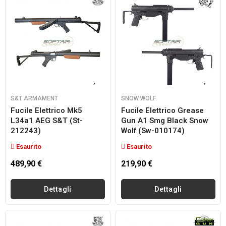
S&T ARMAMENT
SNOW WOLF
Fucile Elettrico Mk5
Fucile Elettrico Grease
L34a1 AEG S&t (st-
Gun A1 Smg Black Snow
212243)
Wolf (sw-010174)
Esaurito
Esaurito
489,90 €
219,90 €
Dettagli
Dettagli