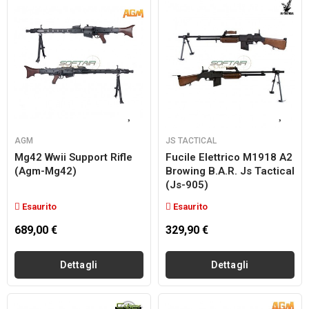
AGM
JS TACTICAL
Mg42 Wwii Support Rifle
Fucile Elettrico M1918 A2
(agm-Mg42)
Browing B.a.r. Js Tactical
(js-905)
Esaurito
Esaurito
689,00 €
329,90 €
Dettagli
Dettagli