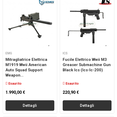
EMG
ICS
Mitragliatrice Elettrica
Fucile Elettrico Wwii M3
M1919 Wwii American
Greaser Submachine Gun
Auto Squad Support
Black Ics (ics-Ic-200)
Weapon...
Esaurito
Esaurito
1.990,00 €
220,90 €
Dettagli
Dettagli