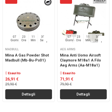
07
23
11
38
07
23
11
38
Giorni
Ore
Min
Sec
Giorni
Ore
Min
Sec
MADBULL
AEG ARMS
Mina A Gas Powder Shot
Mina Anti Uomo Airsoft
Madbull (mb-Bu-Ps01)
Claymore M18a1 A Filo
Aeg Arms (aa-M18a1)
Esaurito
Esaurito
26,91 €
71,91 €
29,90 €
79,90 €
Dettagli
Dettagli