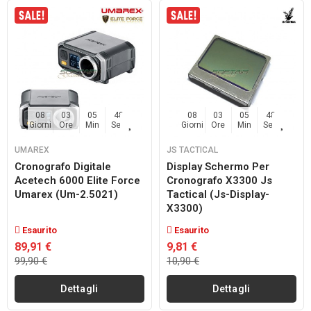
08
03
05
48
08
03
05
48
Giorni
Ore
Min
Sec
Giorni
Ore
Min
Sec
UMAREX
JS TACTICAL
Cronografo Digitale
Display Schermo Per
Acetech 6000 Elite Force
Cronografo X3300 Js
Umarex (um-2.5021)
Tactical (js-Display-
X3300)
Esaurito
Esaurito
89,91 €
9,81 €
99,90 €
10,90 €
Dettagli
Dettagli