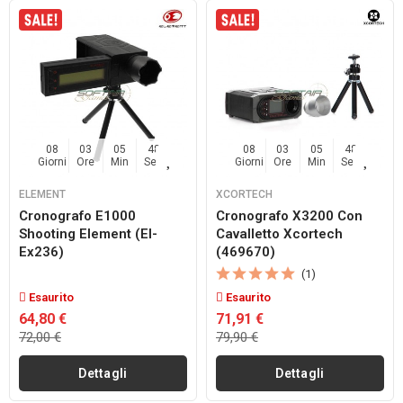
08
03
05
48
08
03
05
48
Giorni
Ore
Min
Sec
Giorni
Ore
Min
Sec
ELEMENT
XCORTECH
Cronografo E1000
Cronografo X3200 Con
Shooting Element (el-
Cavalletto Xcortech
Ex236)
(469670)
(1)
Esaurito
Esaurito
64,80 €
71,91 €
72,00 €
79,90 €
Dettagli
Dettagli