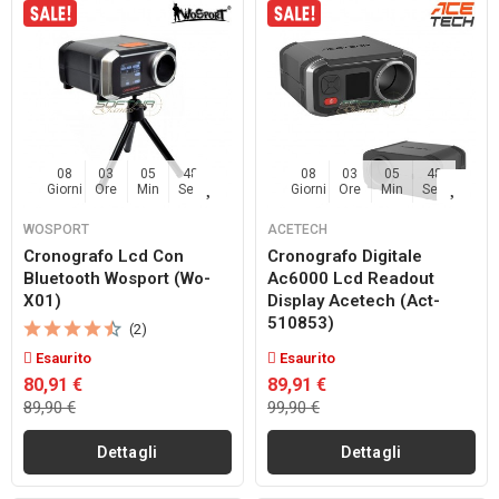
08
03
05
48
08
03
05
48
Giorni
Ore
Min
Sec
Giorni
Ore
Min
Sec
WOSPORT
ACETECH
Cronografo Lcd Con
Cronografo Digitale
Bluetooth Wosport (wo-
Ac6000 Lcd Readout
X01)
Display Acetech (act-
510853)
(2)
Esaurito
Esaurito
80,91 €
89,91 €
89,90 €
99,90 €
Dettagli
Dettagli