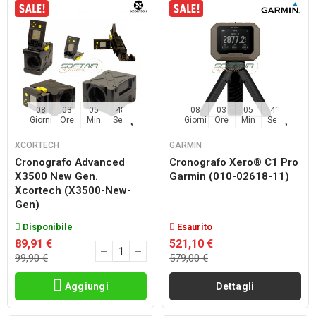
08
03
05
48
08
03
05
48
Giorni
Ore
Min
Sec
Giorni
Ore
Min
Sec
XCORTECH
GARMIN
Cronografo Advanced
Cronografo Xero® C1 Pro
X3500 New Gen.
Garmin (010-02618-11)
Xcortech (x3500-New-
Gen)
Disponibile
Esaurito
89,91 €
521,10 €
99,90 €
579,00 €
Aggiungi
Dettagli