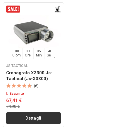
08
03
05
48
Giorni
Ore
Min
Sec
JS TACTICAL
Cronografo X3300 Js-
Tactical (js-X3300)
(6)
Esaurito
67,41 €
74,90 €
Dettagli