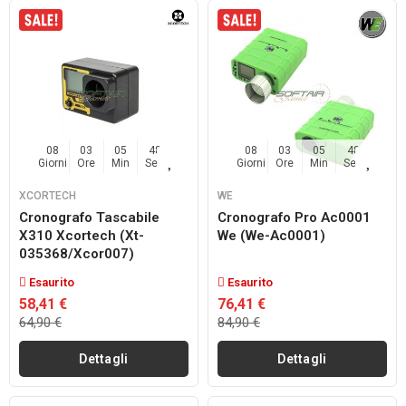
08
03
05
48
08
03
05
48
Giorni
Ore
Min
Sec
Giorni
Ore
Min
Sec
XCORTECH
WE
Cronografo Tascabile
Cronografo Pro Ac0001
X310 Xcortech (xt-
We (we-Ac0001)
035368/xcor007)
Esaurito
Esaurito
58,41 €
76,41 €
64,90 €
84,90 €
Dettagli
Dettagli