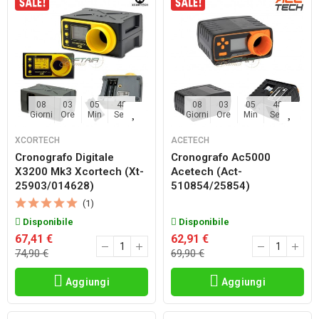
08
03
05
48
08
03
05
48
Giorni
Ore
Min
Sec
Giorni
Ore
Min
Sec
XCORTECH
ACETECH
Cronografo Digitale
Cronografo Ac5000
X3200 Mk3 Xcortech (xt-
Acetech (act-
25903/014628)
510854/25854)
(1)
Disponibile
Disponibile
67,41 €
62,91 €
74,90 €
69,90 €
Aggiungi
Aggiungi