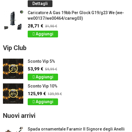
Dettagli
Caricatore A Gas 19bb Per Glock G19/g23 We (we-
we00137/we00464/carwg03)
28,71 €
31,90 €
Aggiungi
Vip Club
Sconto Vip 5%
53,99 €
59,99 €
Aggiungi
Sconto Vip 10%
125,99 €
139,99 €
Aggiungi
Nuovi arrivi
Spada ornamentale Faramir Il Signore degli Anelli