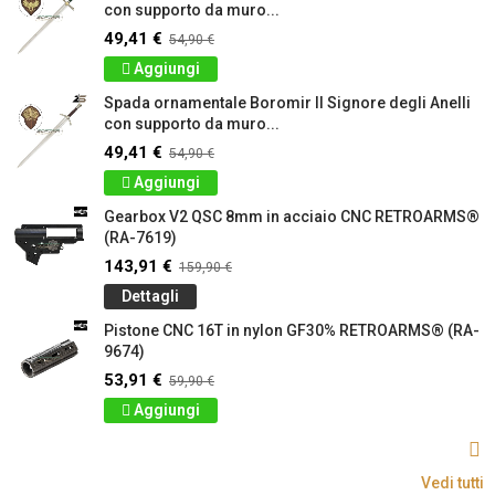
con supporto da muro...
49,41 €
54,90 €
Aggiungi
Spada ornamentale Boromir Il Signore degli Anelli
con supporto da muro...
49,41 €
54,90 €
Aggiungi
Gearbox V2 QSC 8mm in acciaio CNC RETROARMS®
(RA-7619)
143,91 €
159,90 €
Dettagli
Pistone CNC 16T in nylon GF30% RETROARMS® (RA-
9674)
53,91 €
59,90 €
Aggiungi
Vedi tutti