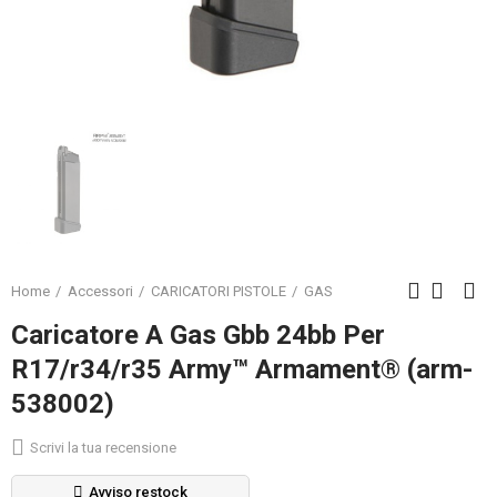
Home
Accessori
CARICATORI PISTOLE
GAS
Caricatore A Gas Gbb 24bb Per
R17/r34/r35 Army™ Armament® (arm-
538002)
Scrivi la tua recensione
Avviso restock