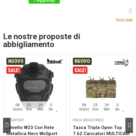
Aggiungi
Vedi tutti
Le nostre proposte di
abbigliamento
NUOVO
NUOVO
08
23
29
33
08
23
29
33
Giorni
Ore
Min
Sec
Giorni
Ore
Min
Sec
WOSPORT
FROG INDUSTRIES
Elmetto W23 Con Rete
Tasca Tripla Open Top
Metallica Nero WoSport
7.62 Caricatori MULTICAM