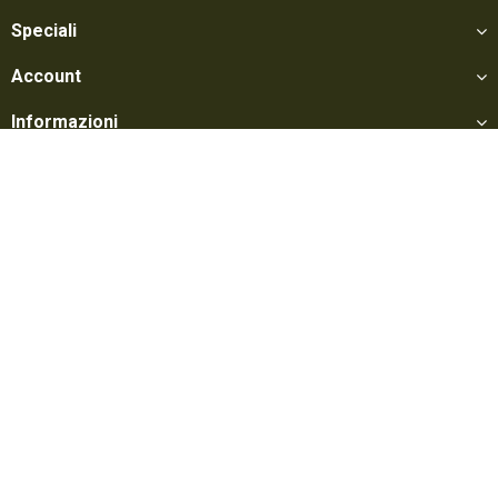
Speciali
Account
Informazioni
Utili
Social
Softair Games S.r.l. -
Via Lorenzo Tabellione, 13 - 47891 Falciano - Zona
Produttiva Rovereta (RSM) Tel. 0549 906075 - E-mail:
info@softairgames.net
C.O.E. SM 22326 - Autorizzazione E-commerce N° 339 del 24/08/2015