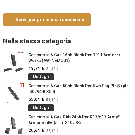
Scrivi per primo una recensione
Nella stessa categoria
Caricatore A Gas 16bb Black Per 1911 Armorer
Works (AW-NEMG01)
19,71 €
21,90 €
Dettagli
Caricatore A Gas 50bb Black Per Kwa Fpg Pts® (pts-
pt079490300)
53,01 €
58,90 €
Dettagli
Caricatore A Gas Gbb 24bb Per R17/g17 Army™
Armament® (arm-310278)
20,61 €
22,90 €