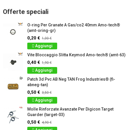
Offerte speciali
O-ring Per Granate A Gas/co2 40mm Amo-tech®
(amt-oring-gr)
0,20 €
1,00 €
Aggiungi
Vite Bloccaggio Slitta Keymod Amo-tech® (amt-63)
0,40 €
1,90 €
Aggiungi
Patch 3d Pvc AB Neg TAN Frog Industries® (fi-
abneg-tan)
0,50 €
3,50 €
Aggiungi
Molle Rinforzate Avanzate Per Digicon Target
Guarder (target-03)
0,50 €
4,90 €