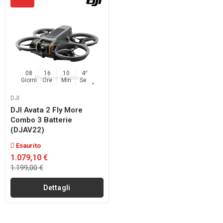
08
16
10
49
Giorni
Ore
Min
Sec
DJI
DJI Avata 2 Fly More
Combo 3 Batterie
(DJAV22)
Esaurito
1.079,10 €
1.199,00 €
Dettagli