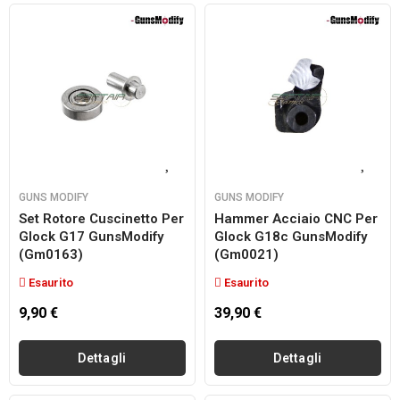
GUNS MODIFY
GUNS MODIFY
Set Rotore Cuscinetto Per
Hammer Acciaio CNC Per
Glock G17 GunsModify
Glock G18c GunsModify
(gm0163)
(gm0021)
Esaurito
Esaurito
9,90 €
39,90 €
Dettagli
Dettagli