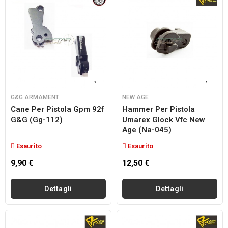
G&G ARMAMENT
NEW AGE
Cane Per Pistola Gpm 92f
Hammer Per Pistola
G&g (gg-112)
Umarex Glock Vfc New
Age (na-045)
Esaurito
Esaurito
9,90 €
12,50 €
Dettagli
Dettagli