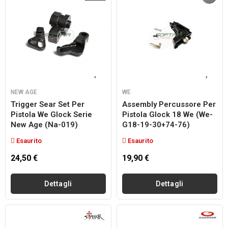
NEW AGE
WE
Trigger Sear Set Per
Assembly Percussore Per
Pistola We Glock Serie
Pistola Glock 18 We (we-
New Age (na-019)
G18-19-30+74-76)
Esaurito
Esaurito
24,50 €
19,90 €
Dettagli
Dettagli