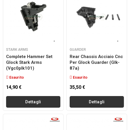
STARK ARMS
GUARDER
Complete Hammer Set
Rear Chassis Acciaio Cnc
Glock Stark Arms
Per Glock Guarder (glk-
(vgc0plk101)
87a)
Esaurito
Esaurito
14,90 €
35,50 €
Dettagli
Dettagli