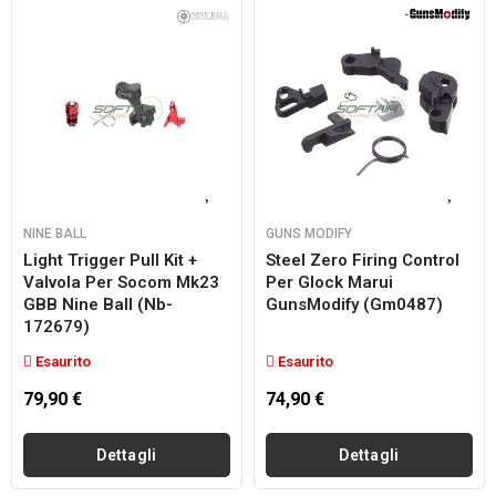
NINE BALL
GUNS MODIFY
Light Trigger Pull Kit +
Steel Zero Firing Control
Valvola Per Socom Mk23
Per Glock Marui
GBB Nine Ball (nb-
GunsModify (gm0487)
172679)
Esaurito
Esaurito
79,90 €
74,90 €
Dettagli
Dettagli