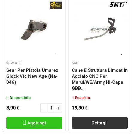
NEW AGE
5KU
Sear Per Pistola Umarex
Cane E Struttura Limcat In
Glock Vfc New Age (na-
Acciaio CNC Per
046)
Marui/WE/Army Hi-Capa
GBB...
Disponibile
Esaurito
8,90 €
19,90 €
Aggiungi
Dettagli