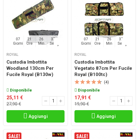
07
21
26
36
07
21
26
36
Giorni
Ore
Min
Sec
Giorni
Ore
Min
Sec
ROYAL
ROYAL
Custodia Imbottita
Custodia Imbottita
Woodland 130cm Per
Vegetato 87cm Per Fucile
Fucile Royal (b130w)
Royal (b100tc)
(4)
Disponibile
Disponibile
25,11 €
17,91 €
27,90 €
19,90 €
Aggiungi
Aggiungi