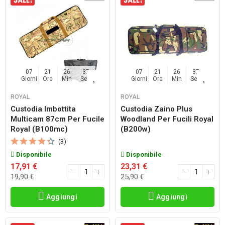
07
21
26
36
07
21
26
36
Giorni
Ore
Min
Sec
Giorni
Ore
Min
Sec
ROYAL
ROYAL
Custodia Imbottita
Custodia Zaino Plus
Multicam 87cm Per Fucile
Woodland Per Fucili Royal
Royal (b100mc)
(b200w)
(3)
Disponibile
Disponibile
17,91 €
23,31 €
19,90 €
25,90 €
Aggiungi
Aggiungi