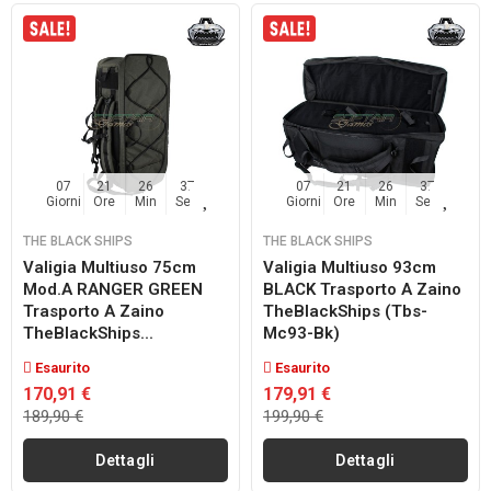
07
21
26
36
07
21
26
36
Giorni
Ore
Min
Sec
Giorni
Ore
Min
Sec
THE BLACK SHIPS
THE BLACK SHIPS
Valigia Multiuso 75cm
Valigia Multiuso 93cm
Mod.A RANGER GREEN
BLACK Trasporto A Zaino
Trasporto A Zaino
TheBlackShips (tbs-
TheBlackShips...
Mc93-Bk)
Esaurito
Esaurito
170,91 €
179,91 €
189,90 €
199,90 €
Dettagli
Dettagli