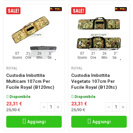
07
21
26
36
07
21
26
36
Giorni
Ore
Min
Sec
Giorni
Ore
Min
Sec
ROYAL
ROYAL
Custodia Imbottita
Custodia Imbottita
Multicam 107cm Per
Vegetato 107cm Per
Fucile Royal (b120mc)
Fucile Royal (b120tc)
Disponibile
Disponibile
23,31 €
23,31 €
25,90 €
25,90 €
Aggiungi
Aggiungi