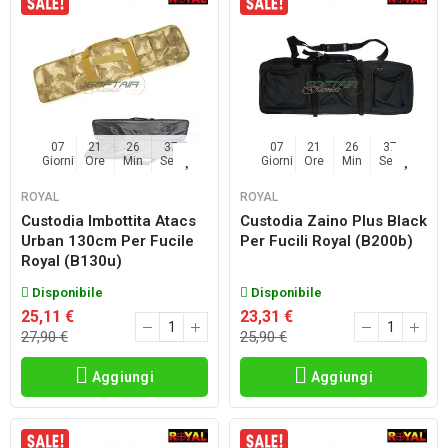
07
21
26
36
07
21
26
36
Giorni
Ore
Min
Sec
Giorni
Ore
Min
Sec
ROYAL
ROYAL
Custodia Imbottita Atacs
Custodia Zaino Plus Black
Urban 130cm Per Fucile
Per Fucili Royal (b200b)
Royal (b130u)
Disponibile
Disponibile
25,11 €
23,31 €
27,90 €
25,90 €
Aggiungi
Aggiungi