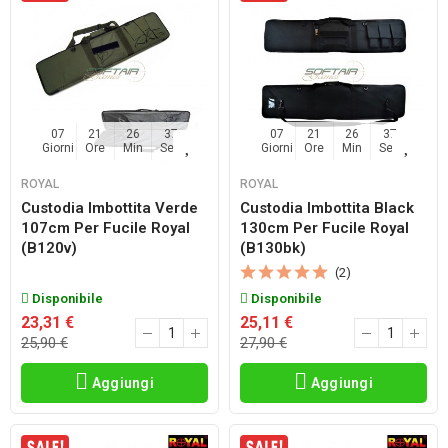
07
21
26
36
07
21
26
36
Giorni
Ore
Min
Sec
Giorni
Ore
Min
Sec
ROYAL
ROYAL
Custodia Imbottita Verde
Custodia Imbottita Black
107cm Per Fucile Royal
130cm Per Fucile Royal
(b120v)
(b130bk)
(2)
Disponibile
Disponibile
23,31 €
25,11 €
25,90 €
27,90 €
Aggiungi
Aggiungi