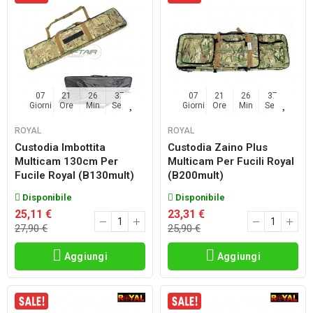
07
21
26
36
07
21
26
36
Giorni
Ore
Min
Sec
Giorni
Ore
Min
Sec
ROYAL
ROYAL
Custodia Imbottita
Custodia Zaino Plus
Multicam 130cm Per
Multicam Per Fucili Royal
Fucile Royal (b130mult)
(b200mult)
Disponibile
Disponibile
25,11 €
23,31 €
27,90 €
25,90 €
Aggiungi
Aggiungi