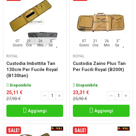
07
21
26
36
07
21
26
36
Giorni
Ore
Min
Sec
Giorni
Ore
Min
Sec
ROYAL
ROYAL
Custodia Imbottita Tan
Custodia Zaino Plus Tan
130cm Per Fucile Royal
Per Fucili Royal (b200t)
(b130tan)
Disponibile
Disponibile
25,11 €
23,31 €
27,90 €
25,90 €
Aggiungi
Aggiungi