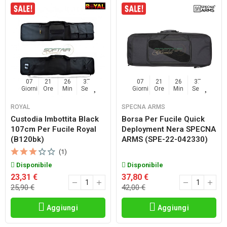
07
21
26
36
07
21
26
36
Giorni
Ore
Min
Sec
Giorni
Ore
Min
Sec
ROYAL
SPECNA ARMS
Custodia Imbottita Black
Borsa Per Fucile Quick
107cm Per Fucile Royal
Deployment Nera SPECNA
(b120bk)
ARMS (SPE-22-042330)
(1)
Disponibile
Disponibile
23,31 €
37,80 €
25,90 €
42,00 €
Aggiungi
Aggiungi