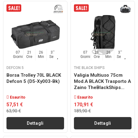
07
21
26
36
07
21
26
36
Giorni
Ore
Min
Sec
Giorni
Ore
Min
Sec
DEFCON 5
THE BLACK SHIPS
Borsa Trolley 70L BLACK
Valigia Multiuso 75cm
Defcon 5 (d5-Xy003-Bk)
Mod.A BLACK Trasporto A
Zaino TheBlackShips...
Esaurito
Esaurito
57,51 €
170,91 €
63,90 €
189,90 €
Dettagli
Dettagli