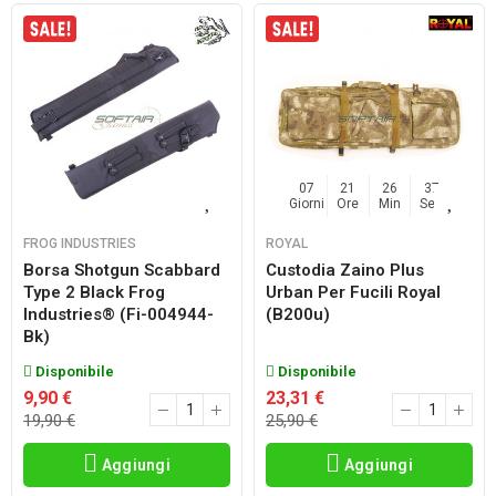
07
21
26
36
Giorni
Ore
Min
Sec
FROG INDUSTRIES
ROYAL
Borsa Shotgun Scabbard
Custodia Zaino Plus
Type 2 Black Frog
Urban Per Fucili Royal
Industries® (fi-004944-
(b200u)
Bk)
Disponibile
Disponibile
9,90 €
23,31 €
19,90 €
25,90 €
Aggiungi
Aggiungi