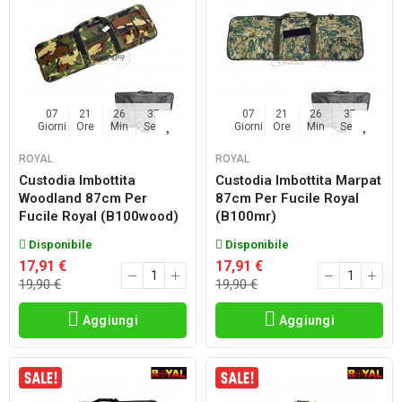
07
21
26
36
07
21
26
36
Giorni
Ore
Min
Sec
Giorni
Ore
Min
Sec
ROYAL
ROYAL
Custodia Imbottita
Custodia Imbottita Marpat
Woodland 87cm Per
87cm Per Fucile Royal
Fucile Royal (b100wood)
(b100mr)
Disponibile
Disponibile
17,91 €
17,91 €
19,90 €
19,90 €
Aggiungi
Aggiungi