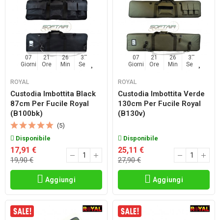
07
21
26
36
07
21
26
36
Giorni
Ore
Min
Sec
Giorni
Ore
Min
Sec
ROYAL
ROYAL
Custodia Imbottita Black
Custodia Imbottita Verde
87cm Per Fucile Royal
130cm Per Fucile Royal
(b100bk)
(b130v)
(5)
Disponibile
Disponibile
17,91 €
25,11 €
19,90 €
27,90 €
Aggiungi
Aggiungi