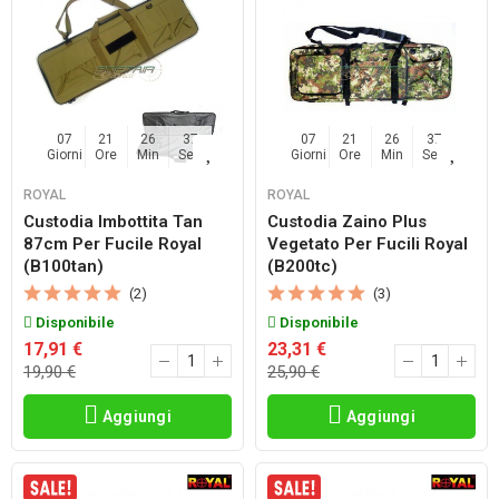
07
21
26
36
07
21
26
36
Giorni
Ore
Min
Sec
Giorni
Ore
Min
Sec
ROYAL
ROYAL
Custodia Imbottita Tan
Custodia Zaino Plus
87cm Per Fucile Royal
Vegetato Per Fucili Royal
(b100tan)
(b200tc)
(2)
(3)
Disponibile
Disponibile
17,91 €
23,31 €
19,90 €
25,90 €
Aggiungi
Aggiungi