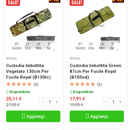
07
21
26
36
07
21
26
36
Giorni
Ore
Min
Sec
Giorni
Ore
Min
Sec
ROYAL
ROYAL
Custodia Imbottita
Custodia Imbottita Green
Vegetato 130cm Per
87cm Per Fucile Royal
Fucile Royal (b130tc)
(b100od)
(3)
(2)
Disponibile
Disponibile
25,11 €
17,91 €
27,90 €
19,90 €
Aggiungi
Aggiungi