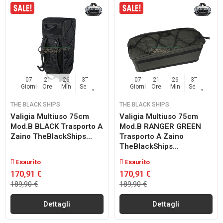
07
21
26
36
07
21
26
36
Giorni
Ore
Min
Sec
Giorni
Ore
Min
Sec
THE BLACK SHIPS
THE BLACK SHIPS
Valigia Multiuso 75cm
Valigia Multiuso 75cm
Mod.B BLACK Trasporto A
Mod.B RANGER GREEN
Zaino TheBlackShips...
Trasporto A Zaino
TheBlackShips...
Esaurito
Esaurito
170,91 €
170,91 €
189,90 €
189,90 €
Dettagli
Dettagli