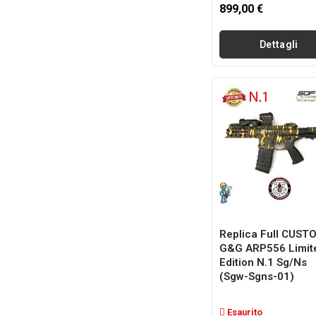
899,00 €
Dettagli
Replica Full CUST
G&G ARP556 Limit
Edition N.1 Sg/ns
(sgw-Sgns-01)
Esaurito