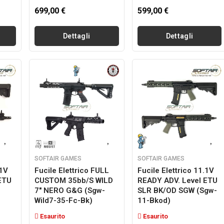
699,00 €
599,00 €
Dettagli
Dettagli
SOFTAIR GAMES
SOFTAIR GAMES
.1V
Fucile Elettrico FULL
Fucile Elettrico 11.1V
ETU
CUSTOM 35bb/s WILD
READY ADV. Level ETU
7" NERO G&g (sgw-
SLR BK/OD SGW (sgw-
Wild7-35-Fc-Bk)
11-Bkod)
Esaurito
Esaurito