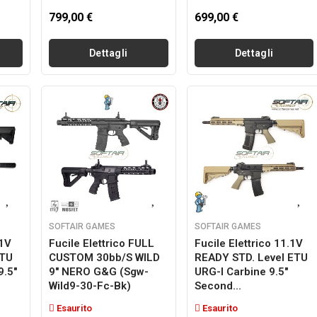
799,00 €
699,00 €
Dettagli
Dettagli
SOFTAIR GAMES
SOFTAIR GAMES
.1V
Fucile Elettrico FULL
Fucile Elettrico 11.1V
ETU
CUSTOM 30bb/s WILD
READY STD. Level ETU
9.5"
9" NERO G&g (sgw-
URG-I Carbine 9.5"
Wild9-30-Fc-Bk)
Second...
Esaurito
Esaurito