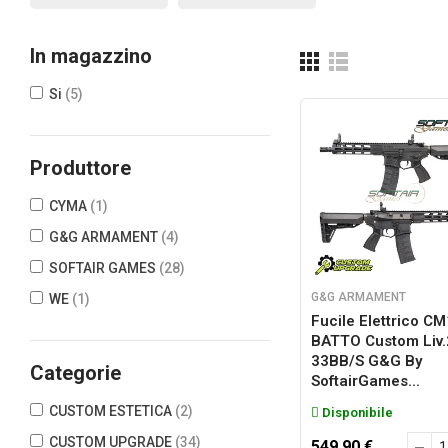
In magazzino
Si
(5)
Produttore
CYMA
(1)
G&G ARMAMENT
(4)
SOFTAIR GAMES
(28)
G&G ARMAMENT
WE
(1)
Fucile Elettrico C
BATTO Custom Liv.
33BB/s G&G By
Categorie
SoftairGames...
CUSTOM ESTETICA
(2)
Disponibile
CUSTOM UPGRADE
(34)
549,90 €