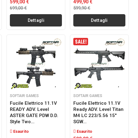
599,00 €
499,90 €
699,00 €
599,90 €
Dettagli
Dettagli
SOFTAIR GAMES
SOFTAIR GAMES
Fucile Elettrico 11.1V
Fucile Elettrico 11.1V
READY ADV. Level
Ready ADV. Level Titan
ASTER GATE PDW D.D.
M4 LC 223/5.56 15"
Style Two...
SGW...
Esaurito
Esaurito