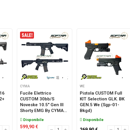
CYMA
WE
M16
Fucile Elettrico
Pistola CUSTOM Full
2+
CUSTOM 30bb/s
KIT Selection GLK. BK
Noveske 10.5" Gen III
GEN.5 We (sgp-01-
Shorty EMG By CYMA...
Bkgd)
Disponibile
Disponibile
599,90 €
269,90 €