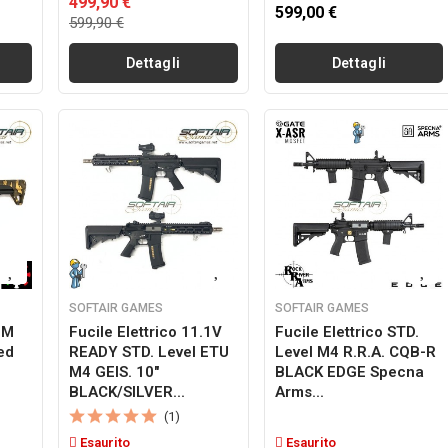
499,90 €
599,00 €
599,90 €
Dettagli
Dettagli
SOFTAIR GAMES
SOFTAIR GAMES
OM
Fucile Elettrico 11.1V
Fucile Elettrico STD.
ed
READY STD. Level ETU
Level M4 R.R.A. CQB-R
M4 GEIS. 10"
BLACK EDGE Specna
BLACK/SILVER...
Arms...
(1)
Esaurito
Esaurito