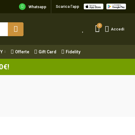
Scarica l'app
Y
Offerte
Gift Card
Fidelity
Whatsapp
0
Accedi
Y
Offerte
Gift Card
Fidelity
0€!