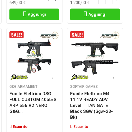
649,00 €
1.200,00 €
Aggiungi
Aggiungi
G&G ARMAMENT
SOFTAIR GAMES
Fucile Elettrico DSG
Fucile Elettrico M4
FULL CUSTOM 40bb/s
11.1V READY ADV.
ARP 556 V2 NERO
Level TITAN GATE
G&G...
Black SGW (sgw-23-
Bk)
Esaurito
Esaurito