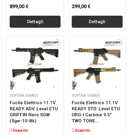
899,00 €
399,00 €
Dettagli
Dettagli
SOFTAIR GAMES
SOFTAIR GAMES
Fucile Elettrico 11.1V
Fucile Elettrico 11.1V
READY ADV. Level ETU
READY STD. Level ETU
GRIFFIN Nero SGW
URG-I Carbine 9.5"
(sgw-10-Bk)
TWO TONE...
Esaurito
Esaurito