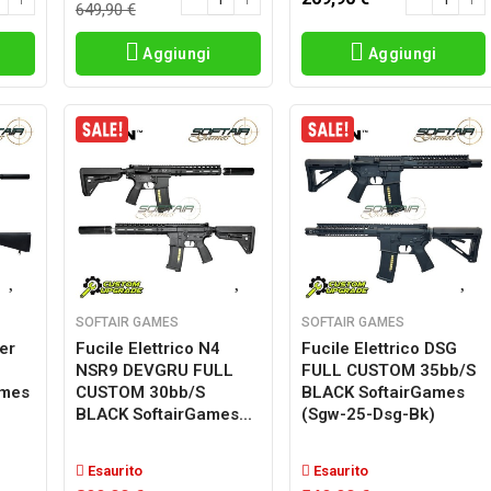
649,90 €
Aggiungi
Aggiungi
SOFTAIR GAMES
SOFTAIR GAMES
er
Fucile Elettrico N4
Fucile Elettrico DSG
NSR9 DEVGRU FULL
FULL CUSTOM 35bb/s
ames
CUSTOM 30bb/s
BLACK SoftairGames
BLACK SoftairGames...
(sgw-25-Dsg-Bk)
Esaurito
Esaurito