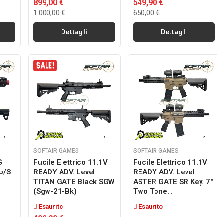
899,00 €
549,90 €
1.000,00 €
650,00 €
Dettagli
Dettagli
SOFTAIR GAMES
SOFTAIR GAMES
G
Fucile Elettrico 11.1V
Fucile Elettrico 11.1V
b/s
READY ADV. Level
READY ADV. Level
TITAN GATE Black SGW
ASTER GATE SR Key. 7"
(sgw-21-Bk)
Two Tone...
Esaurito
Esaurito