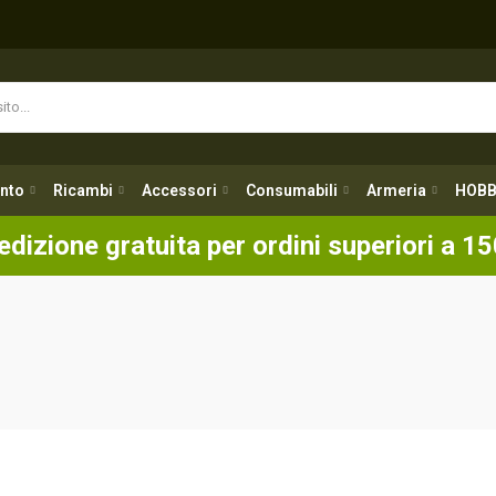
nto
Ricambi
Accessori
Consumabili
Armeria
HOBB
nto
Ricambi
Accessori
Consumabili
Armeria
HOBB
edizione gratuita per ordini superiori a 15