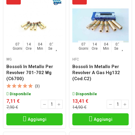
07
14
04
02
07
14
04
02
Giorni
Ore
Min
Sec
Giorni
Ore
Min
Sec
WG
HFC
Bossoli In Metallo Per
Bossoli In Metallo Per
Revolver 701-702 Wg
Revolver A Gas Hg132
(c6700)
(cod.c2)
(3)
Disponibile
Disponibile
7,11 €
13,41 €
7,90 €
14,90 €
Aggiungi
Aggiungi