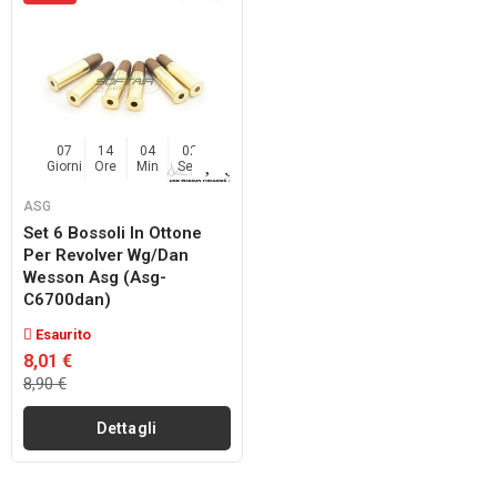
07
14
04
02
Giorni
Ore
Min
Sec
ASG
Set 6 Bossoli In Ottone
Per Revolver Wg/dan
Wesson Asg (asg-
C6700dan)
Esaurito
8,01 €
8,90 €
Dettagli