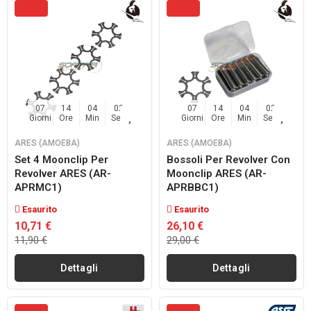
07
14
04
02
07
14
04
02
Giorni
Ore
Min
Sec
Giorni
Ore
Min
Sec
ARES (AMOEBA)
ARES (AMOEBA)
Set 4 Moonclip Per
Bossoli Per Revolver Con
Revolver ARES (AR-
Moonclip ARES (AR-
APRMC1)
APRBBC1)
Esaurito
Esaurito
10,71 €
26,10 €
11,90 €
29,00 €
Dettagli
Dettagli