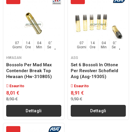
07
14
04
02
07
14
04
02
Giorni
Ore
Min
Sec
Giorni
Ore
Min
Sec
HWASAN
ASG
Bossolo Per Mad Max
Set 6 Bossoli In Ottone
Contender Break Top
Per Revolver Schofield
Hwasan (hw-310805)
Asg (asg-19305)
Esaurito
Esaurito
8,01 €
8,91 €
8,90 €
9,90 €
Dettagli
Dettagli