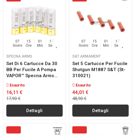
07
15
01
14
07
15
01
14
Giorni
Ore
Min
Sec
Giorni
Ore
Min
Sec
SPECNA ARMS
S&T ARMAMENT
Set Di 6 Cartucce Da 30
Set 5 Cartucce Per Fucile
BB Per Fucile A Pompa
Shotgun M1887 S&t (st-
VAPOR™ Specna Arms...
310021)
Esaurito
Esaurito
16,11 €
44,01 €
17,90 €
48,90 €
Dettagli
Dettagli