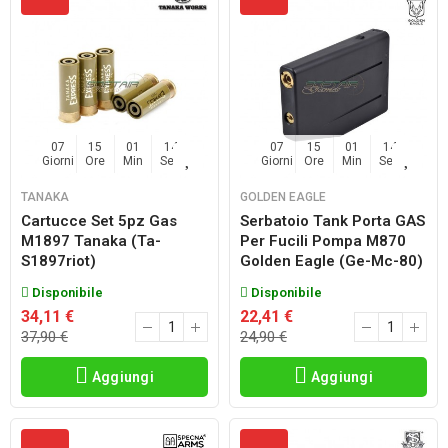
07
15
01
14
07
15
01
14
Giorni
Ore
Min
Sec
Giorni
Ore
Min
Sec
TANAKA
GOLDEN EAGLE
Cartucce Set 5pz Gas
Serbatoio Tank Porta GAS
M1897 Tanaka (ta-
Per Fucili Pompa M870
S1897riot)
Golden Eagle (ge-Mc-80)
Disponibile
Disponibile
34,11 €
22,41 €
37,90 €
24,90 €
Aggiungi
Aggiungi