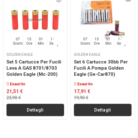
07
15
01
14
07
15
01
14
Giorni
Ore
Min
Sec
Giorni
Ore
Min
Sec
GOLDEN EAGLE
GOLDEN EAGLE
Set 5 Cartucce Per Fucili
Set 6 Cartucce 30bb Per
Leva A GAS 8701/8703
Fucili A Pompa Golden
Golden Eagle (mc-200)
Eagle (ge-Car870)
Esaurito
Esaurito
21,51 €
17,91 €
23,90 €
19,90 €
Dettagli
Dettagli