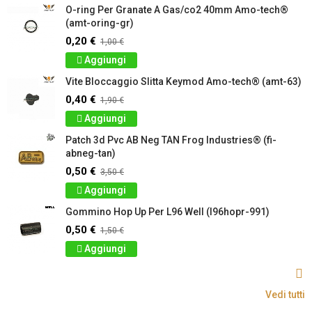
O-ring Per Granate A Gas/co2 40mm Amo-tech®
(amt-oring-gr)
0,20 €
1,00 €
Aggiungi
Vite Bloccaggio Slitta Keymod Amo-tech® (amt-63)
0,40 €
1,90 €
Aggiungi
Patch 3d Pvc AB Neg TAN Frog Industries® (fi-
abneg-tan)
0,50 €
3,50 €
Aggiungi
Gommino Hop Up Per L96 Well (l96hopr-991)
0,50 €
1,50 €
Aggiungi
Vedi tutti