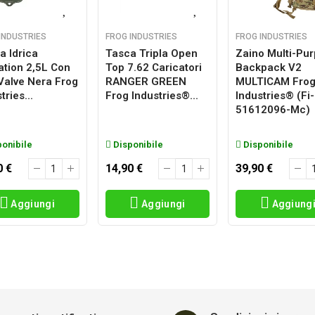
INDUSTRIES
FROG INDUSTRIES
FROG INDUSTRIES
a Idrica
Tasca Tripla Open
Zaino Multi-Pu
ation 2,5L Con
Top 7.62 Caricatori
Backpack V2
 Valve Nera Frog
RANGER GREEN
MULTICAM Fro
tries...
Frog Industries®...
Industries® (fi-
51612096-Mc)
onibile
Disponibile
Disponibile
0 €
14,90 €
39,90 €
Aggiungi
Aggiungi
Aggiung