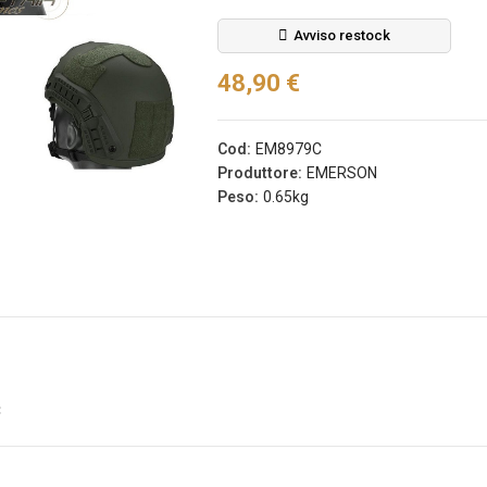
Avviso restock
48,90 €
EDITION
Fascia Da Braccio
Pvc Softair
Rossa Specna Arms
Cod:
EM8979C
COYOTE
(spe-023975)
Produttore:
EMERSON
ustries®...
3,50 €
Peso:
0.65kg
Aggiungi
li
Fascia Da Braccio
g Dead Rag
Verde Specna Arms
Red Frog
(SPE-023976)
s® (fi-
3,50 €
ed)
Aggiungi
Tasca Sg Dead Rag
li
C
Colpito Olive Drab
avi &
Frog Industries® (fi-
iglia NERO
lqf002-od)
ical (dctac-
4,90 €