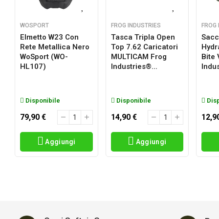
WOSPORT
FROG INDUSTRIES
FROG 
Elmetto W23 Con
Tasca Tripla Open
Sacc
Rete Metallica Nero
Top 7.62 Caricatori
Hydr
a
WoSport (WO-
MULTICAM Frog
Bite
HL107)
Industries®...
Indus
Disponibile
Disponibile
Disp
79,90 €
14,90 €
12,9
Aggiungi
Aggiungi