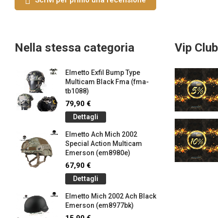
Scrivi per primo una recensione
Nella stessa categoria
Vip Club
Elmetto Exfil Bump Type
Multicam Black Fma (fma-
tb1088)
79,90 €
Dettagli
Elmetto Ach Mich 2002
Special Action Multicam
Emerson (em8980e)
67,90 €
Dettagli
Elmetto Mich 2002 Ach Black
Emerson (em8977bk)