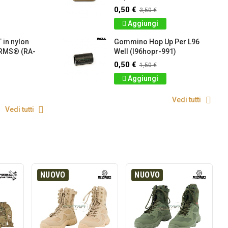
0,50 €
3,50 €
Aggiungi
 in nylon
Gommino Hop Up Per L96
RMS® (RA-
Well (l96hopr-991)
0,50 €
1,50 €
Aggiungi
Vedi tutti
Vedi tutti
NUOVO
NUOVO