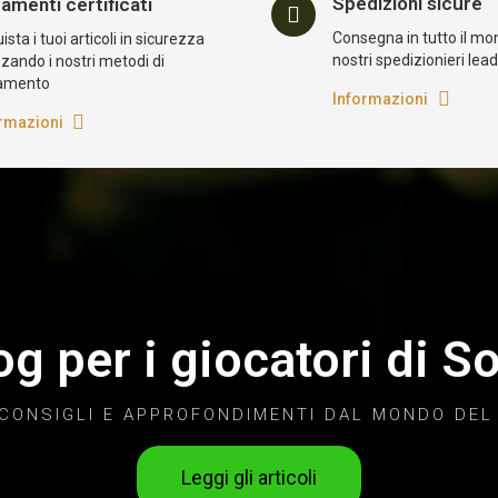
Spedizioni sicure
amenti certificati
Consegna in tutto il mo
sta i tuoi articoli in sicurezza
nostri spedizionieri lea
zzando i nostri metodi di
amento
Informazioni
rmazioni
log per i giocatori di So
 CONSIGLI E APPROFONDIMENTI DAL MONDO DEL
Leggi gli articoli