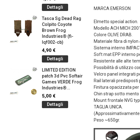
145-bk)
Dettagli
MARCA EMERSON
4,90 €
Tasca Sg Dead Rag
Dettag
Elmetto special action.
Colpito Coyote
Modello ACH MICH 2001
Brown Frog
Braccial
Colore OLIVE DRAB.
Industries® (fi-
Silicone
Materiale fibra di nylon
lqf002-cb)
Olive Dr
Sistema interno IMPAC
Industrie
4,90 €
Soft mat EPP interno pe
1,00 €
Dettagli
Resistente alle alte tem
Dettag
Possibilità di utilizzo
LIMITED EDITION
Velcro panel integrati 
patch 3d Pvc Softair
Braccial
Rail laterali predisposti
Games VERDE Frog
Silicone
Finitura opacizzata per e
g
Industries®...
Coyote 
Chin strap sotto mento 
Industrie
5,00 €
Mount frontale NVG typ
1,00 €
Dettagli
TAGLIA UNICA.
Dettag
(Approssimativamente p
Peso ~650gr.