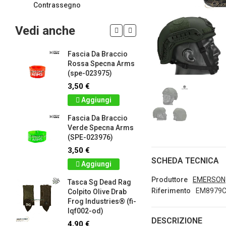
Contrassegno
Vedi anche
Fascia Da Braccio
LIMITED 
ir
Rossa Specna Arms
patch 3d 
(spe-023975)
Games 
.
Frog Ind
3,50 €
5,00 €
Aggiungi
Dettag
Fascia Da Braccio
ag
Verde Specna Arms
Panno S
(SPE-023976)
Colpito 
Industrie
3,50 €
lq2402-r
SCHEDA TECNICA
Aggiungi
2,90 €
Produttore
EMERSON
Tasca Sg Dead Rag
Dettag
Riferimento
EM8979
Colpito Olive Drab
Frog Industries® (fi-
Portachi
lqf002-od)
apribott
DESCRIZIONE
-
d.c. tact
4,90 €