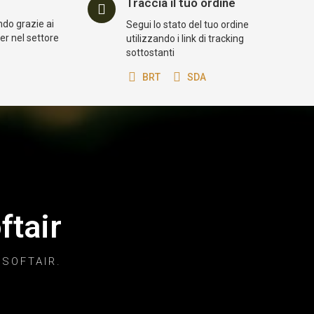
Traccia il tuo ordine
ndo grazie ai
Segui lo stato del tuo ordine
der nel settore
utilizzando i link di tracking
sottostanti
BRT
SDA
ftair
 SOFTAIR.