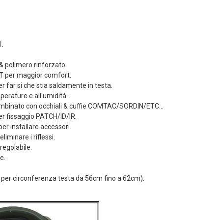
Dettagli
Tasca Sg Dead Rag
li
Colpito Coyote
.
etto Sg
Brown Frog
 Da Polso
Industries® (fi-
 & polimero rinforzato.
ab Frog
lqf002-cb)
T per maggior comfort.
s®...
4,90 €
r far si che stia saldamente in testa.
Dettagli
perature e all'umidità.
li
 combinato con occhiali & cuffie COMTAC/SORDIN/ETC...
LIMITED EDITION
per fissaggio PATCH/ID/IR.
etto Sg
patch 3d Pvc Softair
 per installare accessori.
 Da Polso
Games VERDE Frog
liminare i riflessi.
Brown Frog
Industries®...
regolabile.
s®...
5,00 €
e.
Dettagli
li
er circonferenza testa da 56cm fino a 62cm).