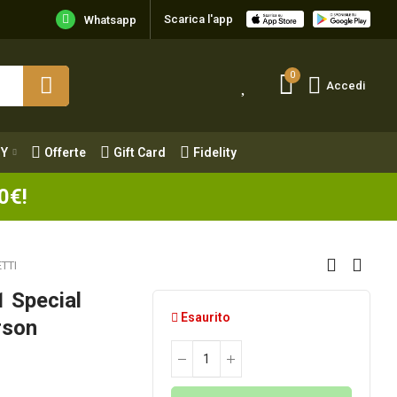
Scarica l'app
Y
Offerte
Gift Card
Fidelity
Whatsapp
0
Accedi
Y
Offerte
Gift Card
Fidelity
0€!
TTI
 Special
Esaurito
rson