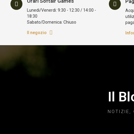
Orari Softair Games
Pag
Lunedi/Venerdi: 9:30 - 12:30 / 14:00 -
Acqui
18:30
utili
Sabato/Domenica: Chiuso
pag
Il negozio
Info
Il B
NOTIZIE,