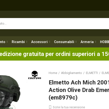
nto
Ricambi
Accessori
Consumabili
Armeria
HOBB
nto
Ricambi
Accessori
Consumabili
Armeria
HOBB
edizione gratuita per ordini superiori a 15
Home
Abbigliamento
ELMETTI
ELME
Elmetto Ach Mich 2001
Action Olive Drab Eme
(em8979c)
Scrivi la tua recensione