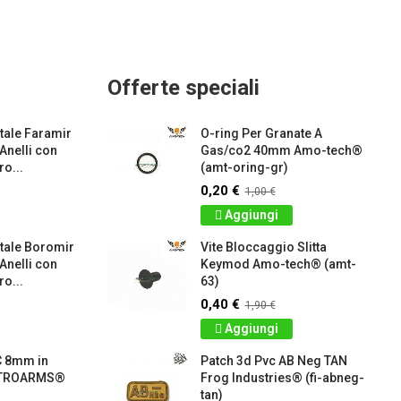
Offerte speciali
ale Faramir
O-ring Per Granate A
 Anelli con
Gas/co2 40mm Amo-tech®
o...
(amt-oring-gr)
0,20 €
1,00 €
Aggiungi
tale Boromir
Vite Bloccaggio Slitta
 Anelli con
Keymod Amo-tech® (amt-
o...
63)
0,40 €
1,90 €
Aggiungi
C 8mm in
Patch 3d Pvc AB Neg TAN
RETROARMS®
Frog Industries® (fi-abneg-
tan)