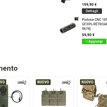
159,90 €
Dettagli
Pistone CNC 16T
GF30% RETROA
9674)
59,90 €
Aggiungi
amento
OVO
NUOVO
NUOVO