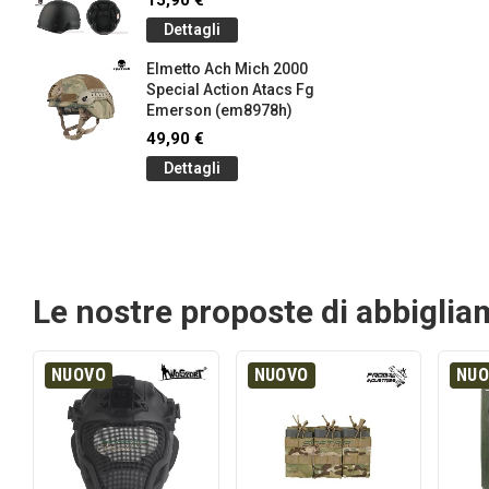
15,90 €
Dettagli
Elmetto Ach Mich 2000
Special Action Atacs Fg
Emerson (em8978h)
49,90 €
Dettagli
Le nostre proposte di abbigli
NUOVO
NUOVO
NU