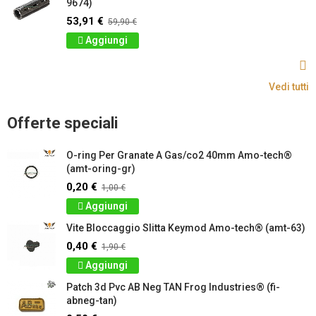
9674)
53,91 €
59,90 €
Aggiungi
Vedi tutti
Offerte speciali
O-ring Per Granate A Gas/co2 40mm Amo-tech®
(amt-oring-gr)
0,20 €
1,00 €
Aggiungi
Vite Bloccaggio Slitta Keymod Amo-tech® (amt-63)
0,40 €
1,90 €
Aggiungi
Patch 3d Pvc AB Neg TAN Frog Industries® (fi-
abneg-tan)