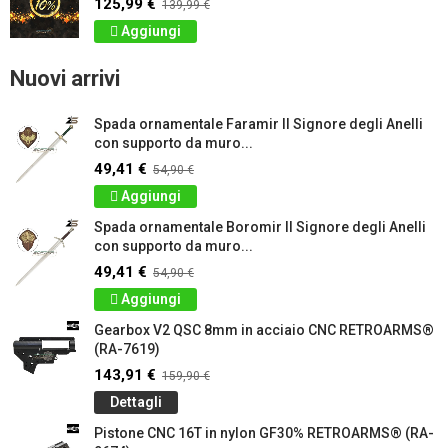
125,99 €
139,99 €
Aggiungi
Nuovi arrivi
Spada ornamentale Faramir Il Signore degli Anelli
con supporto da muro...
49,41 €
54,90 €
Aggiungi
Spada ornamentale Boromir Il Signore degli Anelli
con supporto da muro...
49,41 €
54,90 €
Aggiungi
Gearbox V2 QSC 8mm in acciaio CNC RETROARMS®
(RA-7619)
143,91 €
159,90 €
Dettagli
Pistone CNC 16T in nylon GF30% RETROARMS® (RA-