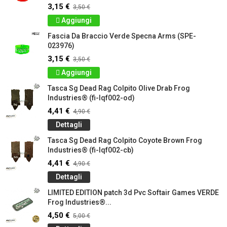
3,15 €
3,50 €
Aggiungi
Fascia Da Braccio Verde Specna Arms (SPE-
023976)
3,15 €
3,50 €
Aggiungi
Tasca Sg Dead Rag Colpito Olive Drab Frog
Industries® (fi-lqf002-od)
4,41 €
4,90 €
Dettagli
Tasca Sg Dead Rag Colpito Coyote Brown Frog
Industries® (fi-lqf002-cb)
4,41 €
4,90 €
Dettagli
LIMITED EDITION patch 3d Pvc Softair Games VERDE
Frog Industries®...
4,50 €
5,00 €