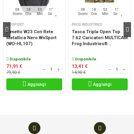
08
18
53
14
08
18
53
14
Giorni
Ore
Min
Sec
Giorni
Ore
Min
Sec
WOSPORT
FROG INDUSTRIES
Elmetto W23 Con Rete
Tasca Tripla Open Top
Metallica Nero WoSport
7.62 Caricatori MULTICAM
(WO-HL107)
Frog Industries®...
Disponibile
Disponibile
71,91 €
13,41 €
79,90 €
14,90 €
Aggiungi
Aggiungi