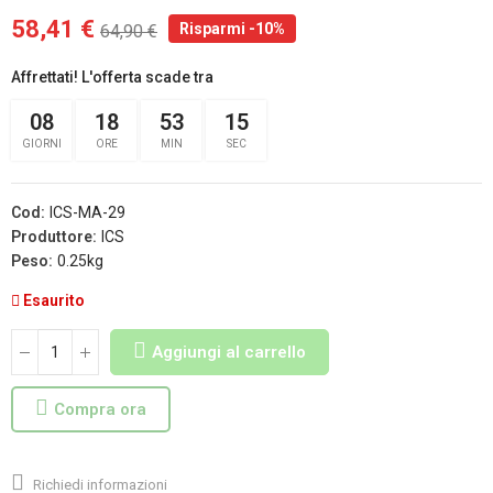
58,41 €
Risparmi -10%
64,90 €
Affrettati! L'offerta scade tra
08
18
53
14
GIORNI
ORE
MIN
SEC
Cod:
ICS-MA-29
Produttore:
ICS
Peso:
0.25kg
Esaurito
Aggiungi al carrello
Compra ora
Richiedi informazioni