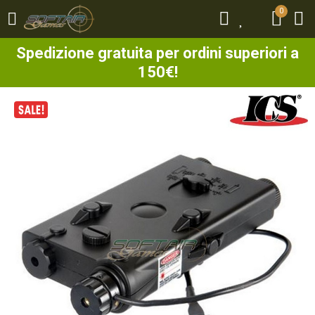
0
0
Spedizione gratuita per ordini superiori a
150€!