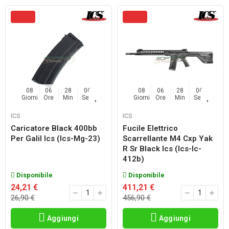
08
06
28
04
08
06
28
04
Giorni
Ore
Min
Sec
Giorni
Ore
Min
Sec
ICS
ICS
Caricatore Black 400bb
Fucile Elettrico
Per Galil Ics (ics-Mg-23)
Scarrellante M4 Cxp Yak
R Sr Black Ics (ics-Ic-
412b)
Disponibile
Disponibile
24,21 €
411,21 €
26,90 €
456,90 €
Aggiungi
Aggiungi