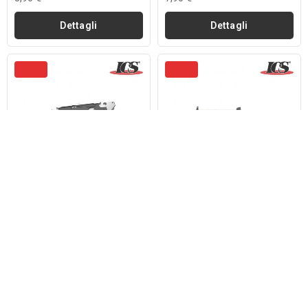
Dettagli
Dettagli
08
06
28
04
08
06
28
04
Giorni
Ore
Min
Sec
Giorni
Ore
Min
Sec
ICS
ICS
Gearbox Front Parte
Fucile Elettrico G33 Aar
Inferiore Completo
Two Tone Ics (ics-Ic-
Uk1/hog Ics (ics-245062)
235bt)
Esaurito
Esaurito
55,71 €
229,41 €
61,90 €
254,90 €