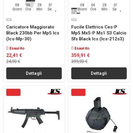
08
06
28
04
08
06
28
04
Giorni
Ore
Min
Sec
Giorni
Ore
Min
Sec
ICS
ICS
Caricatore Maggiorato
Fucile Elettrico Ces-P
Black 230bb Per Mp5 Ics
Mp5 Mx5-P Ms1 S3 Calcio
(ics-Mp-30)
Sfs Black Ics (ics-212s3)
Esaurito
Esaurito
22,41 €
359,91 €
24,90 €
399,90 €
Dettagli
Dettagli