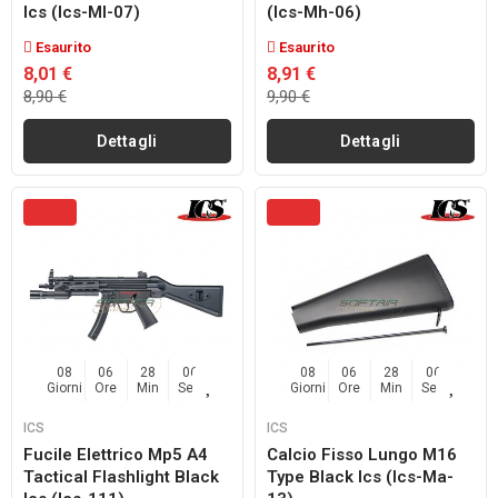
Ics (ics-Ml-07)
(ics-Mh-06)
Esaurito
Esaurito
8,01 €
8,91 €
8,90 €
9,90 €
Dettagli
Dettagli
08
06
28
04
08
06
28
04
Giorni
Ore
Min
Sec
Giorni
Ore
Min
Sec
ICS
ICS
Fucile Elettrico Mp5 A4
Calcio Fisso Lungo M16
Tactical Flashlight Black
Type Black Ics (ics-Ma-