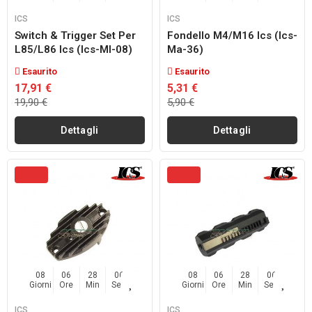
ICS
ICS
Switch & Trigger Set Per
Fondello M4/m16 Ics (ics-
L85/l86 Ics (ics-Ml-08)
Ma-36)
Esaurito
Esaurito
17,91 €
5,31 €
19,90 €
5,90 €
Dettagli
Dettagli
08
06
28
04
08
06
28
04
Giorni
Ore
Min
Sec
Giorni
Ore
Min
Sec
ICS
ICS