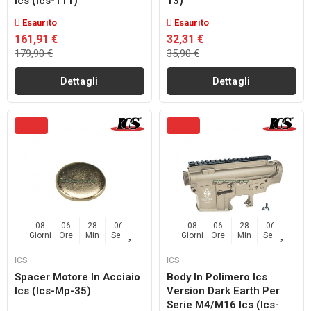
Ics (ics-111)
13)
Esaurito
Esaurito
161,91 €
32,31 €
179,90 €
35,90 €
Dettagli
Dettagli
08
06
28
04
08
06
28
04
Giorni
Ore
Min
Sec
Giorni
Ore
Min
Sec
ICS
ICS
Spacer Motore In Acciaio
Body In Polimero Ics
Ics (ics-Mp-35)
Version Dark Earth Per
Serie M4/m16 Ics (ics-