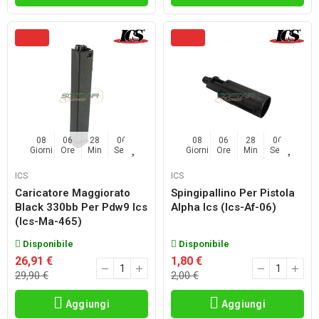
08
06
28
04
08
06
28
04
Giorni
Ore
Min
Sec
Giorni
Ore
Min
Sec
ICS
ICS
Caricatore Maggiorato
Spingipallino Per Pistola
Black 330bb Per Pdw9 Ics
Alpha Ics (ics-Af-06)
(ics-Ma-465)
Disponibile
Disponibile
26,91 €
1,80 €
29,90 €
2,00 €
Aggiungi
Aggiungi