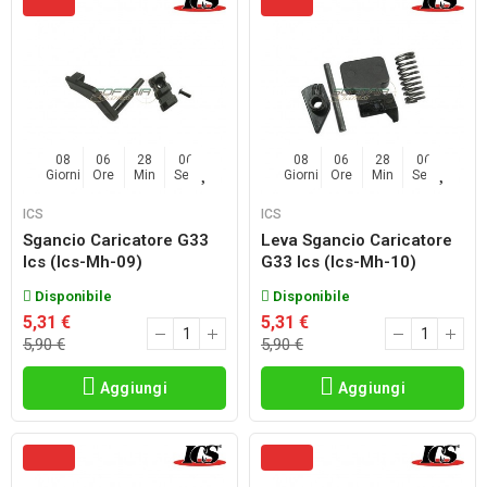
08
06
28
04
08
06
28
04
Giorni
Ore
Min
Sec
Giorni
Ore
Min
Sec
ICS
ICS
Sgancio Caricatore G33
Leva Sgancio Caricatore
Ics (ics-Mh-09)
G33 Ics (ics-Mh-10)
Disponibile
Disponibile
5,31 €
5,31 €
5,90 €
5,90 €
Aggiungi
Aggiungi