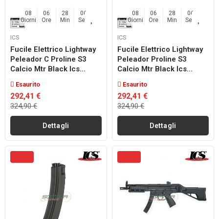
08
06
28
04
08
06
28
04
Giorni
Ore
Min
Sec
Giorni
Ore
Min
Sec
ICS
ICS
Fucile Elettrico Lightway
Fucile Elettrico Lightway
Peleador C Proline S3
Peleador Proline S3
Calcio Mtr Black Ics...
Calcio Mtr Black Ics...
Esaurito
Esaurito
292,41 €
292,41 €
324,90 €
324,90 €
Dettagli
Dettagli