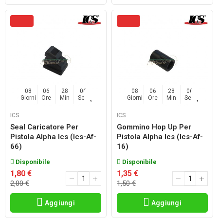
08
06
28
04
08
06
28
04
Giorni
Ore
Min
Sec
Giorni
Ore
Min
Sec
ICS
ICS
Seal Caricatore Per
Gommino Hop Up Per
Pistola Alpha Ics (ics-Af-
Pistola Alpha Ics (ics-Af-
66)
16)
Disponibile
Disponibile
1,80 €
1,35 €
2,00 €
1,50 €
Aggiungi
Aggiungi