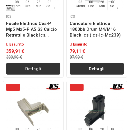
08
06
28
04
08
06
28
04
Giorni
Ore
Min
Sec
Giorni
Ore
Min
Sec
ICS
ICS
Fucile Elettrico Ces-P
Caricatore Elettrico
Mp5 Mx5-P A5 S3 Calcio
1800bb Drum M4/m16
Retrattile Black Ics...
Black Ics (ics-Ic-Mc239)
Esaurito
Esaurito
359,91 €
79,11 €
399,90 €
87,90 €
Dettagli
Dettagli
08
06
28
04
08
06
28
04