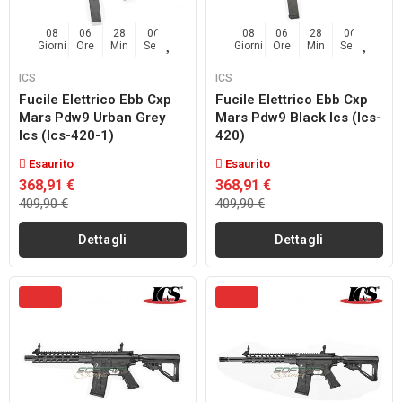
08
06
28
04
08
06
28
04
Giorni
Ore
Min
Sec
Giorni
Ore
Min
Sec
ICS
ICS
Fucile Elettrico Ebb Cxp
Fucile Elettrico Ebb Cxp
Mars Pdw9 Urban Grey
Mars Pdw9 Black Ics (ics-
Ics (ics-420-1)
420)
Esaurito
Esaurito
368,91 €
368,91 €
409,90 €
409,90 €
Dettagli
Dettagli