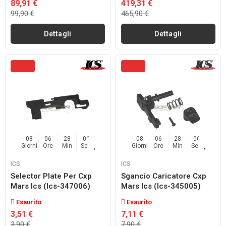
89,91 €
419,31 €
99,90 €
465,90 €
Dettagli
Dettagli
08
06
28
04
08
06
28
04
Giorni
Ore
Min
Sec
Giorni
Ore
Min
Sec
ICS
ICS
Selector Plate Per Cxp
Sgancio Caricatore Cxp
Mars Ics (ics-347006)
Mars Ics (ics-345005)
Esaurito
Esaurito
3,51 €
7,11 €
3,90 €
7,90 €