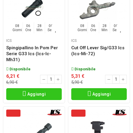
08
06
28
04
08
06
28
04
Giorni
Ore
Min
Sec
Giorni
Ore
Min
Sec
ICS
ICS
Spingipallino In Pom Per
Cut Off Lever Sig/g33 Ics
Serie G33 Ics (ics-Ic-
(ics-Mi-72)
Mh31)
Disponibile
Disponibile
6,21 €
5,31 €
6,90 €
5,90 €
Aggiungi
Aggiungi