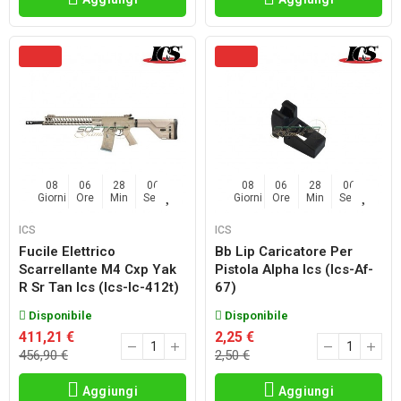
08
06
28
04
08
06
28
04
Giorni
Ore
Min
Sec
Giorni
Ore
Min
Sec
ICS
ICS
Fucile Elettrico
Bb Lip Caricatore Per
Scarrellante M4 Cxp Yak
Pistola Alpha Ics (ics-Af-
R Sr Tan Ics (ics-Ic-412t)
67)
Disponibile
Disponibile
411,21 €
2,25 €
456,90 €
2,50 €
Aggiungi
Aggiungi