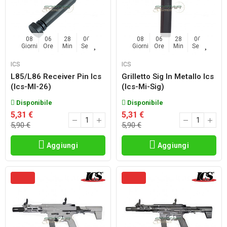
08
06
28
04
08
06
28
04
Giorni
Ore
Min
Sec
Giorni
Ore
Min
Sec
ICS
ICS
L85/l86 Receiver Pin Ics
Grilletto Sig In Metallo Ics
(ics-Ml-26)
(ics-Mi-Sig)
Disponibile
Disponibile
5,31 €
5,31 €
5,90 €
5,90 €
Aggiungi
Aggiungi