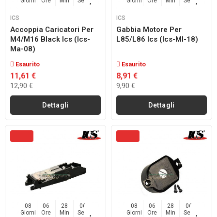
Giorni
Ore
Min
Sec
Giorni
Ore
Min
Sec
ICS
ICS
Accoppia Caricatori Per
Gabbia Motore Per
M4/m16 Black Ics (ics-
L85/l86 Ics (ics-Ml-18)
Ma-08)
Esaurito
Esaurito
11,61 €
8,91 €
12,90 €
9,90 €
Dettagli
Dettagli
08
06
28
04
08
06
28
04
Giorni
Ore
Min
Sec
Giorni
Ore
Min
Sec