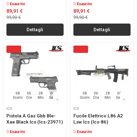
Esaurito
Esaurito
89,91 €
89,91 €
99,90 €
99,90 €
Dettagli
Dettagli
08
06
28
04
08
06
28
04
Giorni
Ore
Min
Sec
Giorni
Ore
Min
Sec
ICS
ICS
Pistola A Gas Gbb Ble-
Fucile Elettrico L86 A2
Xae Black Ics (ics-23971)
Lsw Ics (ics-86)
Esaurito
Esaurito