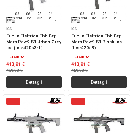
08
06
28
04
08
06
28
04
Giorni
Ore
Min
Sec
Giorni
Ore
Min
Sec
ICS
ICS
Fucile Elettrico Ebb Cxp
Fucile Elettrico Ebb Cxp
Mars Pdw9 S3 Urban Grey
Mars Pdw9 S3 Black Ics
Ics (ics-420s3-1)
(ics-420s3)
Esaurito
Esaurito
413,91 €
413,91 €
459,90 €
459,90 €
Dettagli
Dettagli