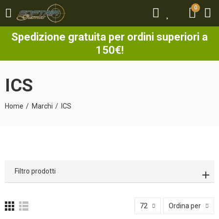
0
0
Spedizione gratuita per ordini superiori a
150€!
ICS
Home
Marchi
ICS
Filtro prodotti
72
Ordina per