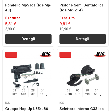
Fondello Mp5 Ics (ics-Mp-
Pistone Semi Dentato Ics
43)
(ics-Mc-214)
Esaurito
Esaurito
5,31 €
9,81 €
5,90 €
10,90 €
Dettagli
Dettagli
08
06
28
04
08
06
28
04
Giorni
Ore
Min
Sec
Giorni
Ore
Min
Sec
ICS
ICS
Gruppo Hop Up L85/l86
Selettore Interno G33 Ics