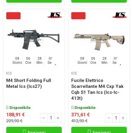
08
06
28
04
08
06
28
04
Giorni
Ore
Min
Sec
Giorni
Ore
Min
Sec
ICS
ICS
M4 Short Folding Full
Fucile Elettrico
Metal Ics (ics27)
Scarrellante M4 Cxp Yak
Cqb S1 Tan Ics (ics-Ic-
413t)
Disponibile
Disponibile
188,91 €
371,61 €
209,90 €
412,90 €
Aggiungi
Aggiungi