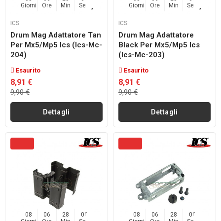
Giorni
Ore
Min
Sec
Giorni
Ore
Min
Sec
ICS
ICS
Drum Mag Adattatore Tan
Drum Mag Adattatore
Per Mx5/mp5 Ics (ics-Mc-
Black Per Mx5/mp5 Ics
204)
(ics-Mc-203)
Esaurito
Esaurito
8,91 €
8,91 €
9,90 €
9,90 €
Dettagli
Dettagli
08
06
28
04
08
06
28
04