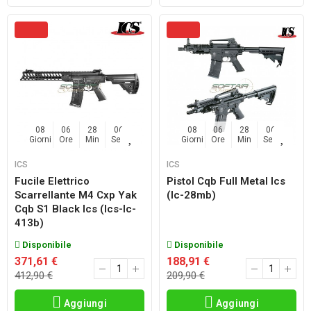
08
06
28
04
08
06
28
04
Giorni
Ore
Min
Sec
Giorni
Ore
Min
Sec
ICS
ICS
Fucile Elettrico
Pistol Cqb Full Metal Ics
Scarrellante M4 Cxp Yak
(ic-28mb)
Cqb S1 Black Ics (ics-Ic-
413b)
Disponibile
Disponibile
371,61 €
188,91 €
412,90 €
209,90 €
Aggiungi
Aggiungi