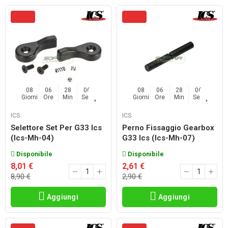
08
06
28
04
08
06
28
04
Giorni
Ore
Min
Sec
Giorni
Ore
Min
Sec
ICS
ICS
Selettore Set Per G33 Ics
Perno Fissaggio Gearbox
(ics-Mh-04)
G33 Ics (ics-Mh-07)
Disponibile
Disponibile
8,01 €
2,61 €
8,90 €
2,90 €
Aggiungi
Aggiungi