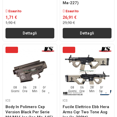
Ma-227)
Esaurito
Esaurito
1,71 €
26,91 €
1,90 €
29,90 €
Dettagli
Dettagli
08
06
28
04
08
06
28
04
Giorni
Ore
Min
Sec
Giorni
Ore
Min
Sec
ICS
ICS
Body In Polimero Cxp
Fucile Elettrico Ebb Hera
Version Black Per Serie
Arms Cqr Two Tone Asg