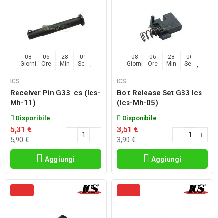
08
06
28
04
08
06
28
04
Giorni
Ore
Min
Sec
Giorni
Ore
Min
Sec
ICS
ICS
Receiver Pin G33 Ics (ics-
Bolt Release Set G33 Ics
Mh-11)
(ics-Mh-05)
Disponibile
Disponibile
5,31 €
3,51 €
5,90 €
3,90 €
Aggiungi
Aggiungi