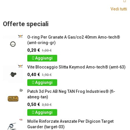
Vedi tutti
Offerte speciali
O-ring Per Granate A Gas/co2 40mm Amo-tech®
(amt-oring-gr)
0,20 €
1,00 €
Aggiungi
Vite Bloccaggio Slitta Keymod Amo-tech® (amt-63)
0,40 €
1,90 €
Aggiungi
Patch 3d Pvc AB Neg TAN Frog Industries® (fi-
abneg-tan)
0,50 €
3,50 €
Aggiungi
Molle Rinforzate Avanzate Per Digicon Target
Guarder (target-03)