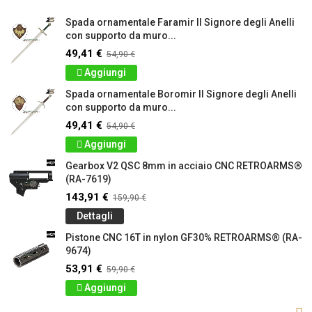
Spada ornamentale Faramir Il Signore degli Anelli
con supporto da muro...
49,41 €
54,90 €
Aggiungi
Spada ornamentale Boromir Il Signore degli Anelli
con supporto da muro...
49,41 €
54,90 €
Aggiungi
Gearbox V2 QSC 8mm in acciaio CNC RETROARMS®
(RA-7619)
143,91 €
159,90 €
Dettagli
Pistone CNC 16T in nylon GF30% RETROARMS® (RA-
9674)
53,91 €
59,90 €
Aggiungi