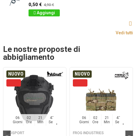
0,50 €
4,90 €
Aggiungi
Vedi tutti
Le nostre proposte di
abbigliamento
NUOVO
NUOVO
06
02
21
43
06
02
21
43
Giorni
Ore
Min
Sec
Giorni
Ore
Min
Sec
WOSPORT
FROG INDUSTRIES