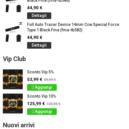
Black Fma (fma-tb586)
44,90 €
Dettagli
Full Auto Tracer Device 14mm Ccw Special Force
Type 1 Black Fma (fma-tb582)
44,90 €
Dettagli
Vip Club
Sconto Vip 5%
53,99 €
59,99 €
Aggiungi
Sconto Vip 10%
125,99 €
139,99 €
Aggiungi
Nuovi arrivi