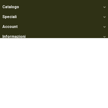
Catalogo
Speciali
Account
Informazioni
Utili
Social
Softair Games S.r.l. -
Via Lorenzo Tabellione, 13 - 47891 Falciano - Zona
Produttiva Rovereta (RSM) Tel. 0549 906075 - E-mail:
info@softairgames.net
C.O.E. SM 22326 - Autorizzazione E-commerce N° 339 del 24/08/2015