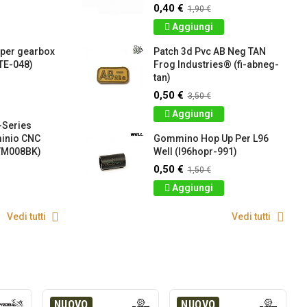
0,40 €
1,90 €
Aggiungi
 per gearbox
Patch 3d Pvc AB Neg TAN
TE-048)
Frog Industries® (fi-abneg-
tan)
0,50 €
3,50 €
Aggiungi
-Series
minio CNC
Gommino Hop Up Per L96
VM008BK)
Well (l96hopr-991)
0,50 €
1,50 €
Aggiungi
Vedi tutti
Vedi tutti
NUOVO
NUOVO