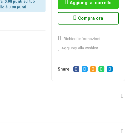
rai
0.98 punti
sul tuo
Aggiungi al carrello
llo è
0.98 punti
.
Compra ora
Richiedi informazioni
Aggiungi alla wishlist