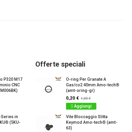
Offerte speciali
io P320 M17
O-ring Per Granate A
uminio CNC
Gas/co2 40mm Amo-tech®
VM006BK)
(amt-oring-gr)
0,20 €
1,00 €
Aggiungi
Series in
Vite Bloccaggio Slitta
5KU® (5KU-
Keymod Amo-tech® (amt-
63)