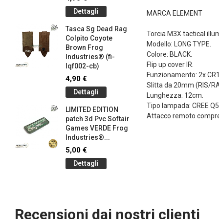
145-bk)
Dettagli
MARCA ELEMENT
4,90 €
Tasca Sg Dead Rag
Dettag
Torcia M3X tactical illu
Colpito Coyote
Modello: LONG TYPE.
Brown Frog
Braccial
Colore: BLACK.
Industries® (fi-
Silicone
Flip up cover IR.
lqf002-cb)
Olive Dr
Funzionamento: 2x CR12
Industrie
4,90 €
Slitta da 20mm (RIS/RAS
1,00 €
Dettagli
Lunghezza: 12cm.
Dettag
Tipo lampada: CREE Q5
LIMITED EDITION
Attacco remoto compr
patch 3d Pvc Softair
Braccial
Games VERDE Frog
Silicone
g
Industries®...
Coyote 
Industrie
5,00 €
1,00 €
Dettagli
Dettag
Recensioni dai nostri clienti