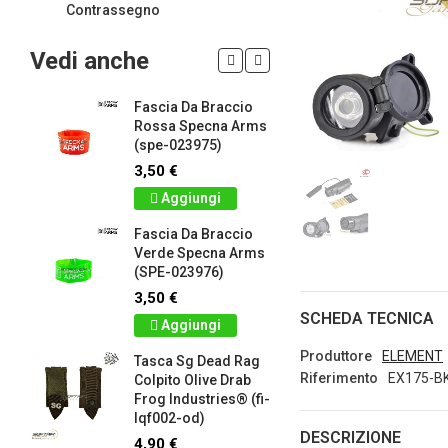
Contrassegno
Vedi anche
Fascia Da Braccio
LIMITED 
ir
Rossa Specna Arms
patch 3d 
(spe-023975)
Games 
.
Frog Ind
3,50 €
5,00 €
Aggiungi
Dettag
Fascia Da Braccio
ag
Verde Specna Arms
Panno S
(SPE-023976)
Colpito 
Industrie
3,50 €
lq2402-r
SCHEDA TECNICA
Aggiungi
2,90 €
Produttore
ELEMENT
Tasca Sg Dead Rag
Dettag
Riferimento
EX175-B
Colpito Olive Drab
Frog Industries® (fi-
Portachi
lqf002-od)
apribott
DESCRIZIONE
-
d.c. tact
4,90 €