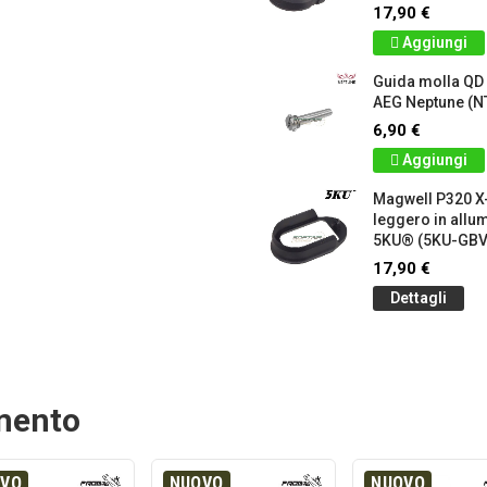
17,90 €
Aggiungi
Guida molla QD
AEG Neptune (N
6,90 €
Aggiungi
Magwell P320 X
leggero in allu
5KU® (5KU-GB
17,90 €
Dettagli
amento
OVO
NUOVO
NUOVO