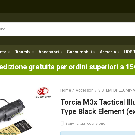
nto
Ricambi
Accessori
Consumabili
Armeria
HOBB
nto
Ricambi
Accessori
Consumabili
Armeria
HOBB
edizione gratuita per ordini superiori a 15
Home
Accessori
SISTEMI DI ILLUMIN
Torcia M3x Tactical Il
Type Black Element (e
Scrivi la tua recensione