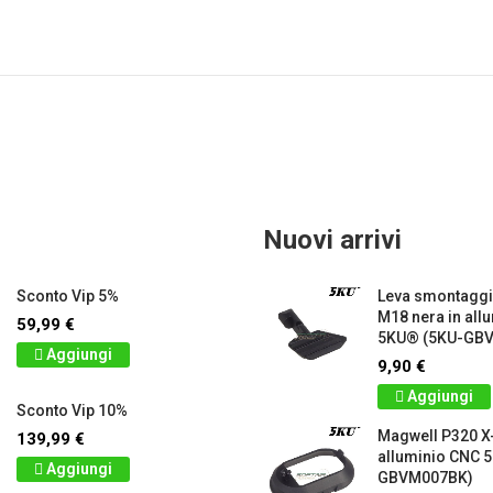
Nuovi arrivi
Sconto Vip 5%
Leva smontagg
M18 nera in all
59,99 €
5KU® (5KU-GB
Aggiungi
9,90 €
Aggiungi
Sconto Vip 10%
Magwell P320 X-
139,99 €
alluminio CNC 
Aggiungi
GBVM007BK)