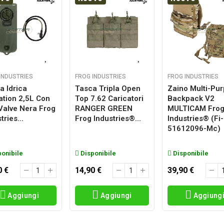
INDUSTRIES
FROG INDUSTRIES
FROG INDUSTRIES
a Idrica
Tasca Tripla Open
Zaino Multi-Pu
ation 2,5L Con
Top 7.62 Caricatori
Backpack V2
 Valve Nera Frog
RANGER GREEN
MULTICAM Fro
tries...
Frog Industries®...
Industries® (fi-
51612096-Mc)
onibile
Disponibile
Disponibile
0 €
14,90 €
39,90 €
Aggiungi
Aggiungi
Aggiung