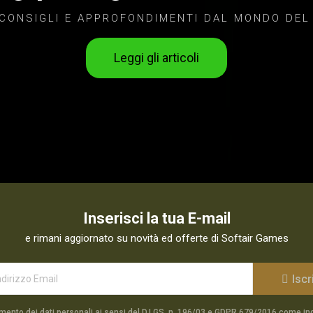
 CONSIGLI E APPROFONDIMENTI DAL MONDO DEL
Leggi gli articoli
Inserisci la tua E-mail
e rimani aggiornato su novità ed offerte di Softair Games
Iscri
mento dei dati personali ai sensi del D.LGS. n. 196/03 e GDPR 679/2016 come in