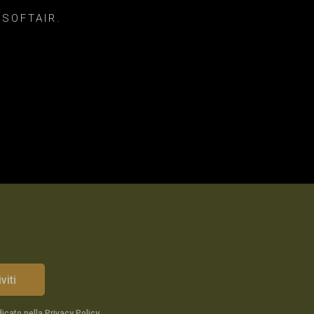
 SOFTAIR.
viti
dicato nella
Privacy Policy