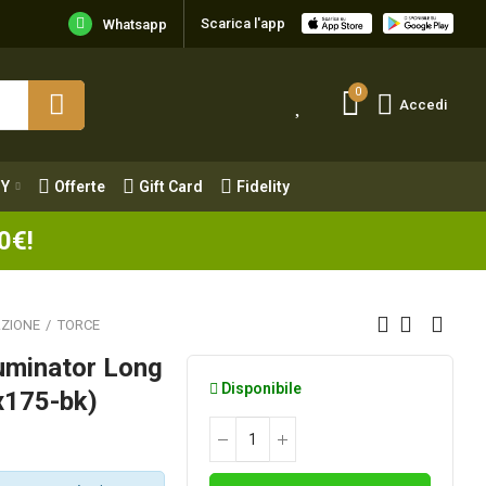
Scarica l'app
Y
Offerte
Gift Card
Fidelity
Whatsapp
0
Accedi
Y
Offerte
Gift Card
Fidelity
0€!
AZIONE
TORCE
luminator Long
Disponibile
x175-bk)