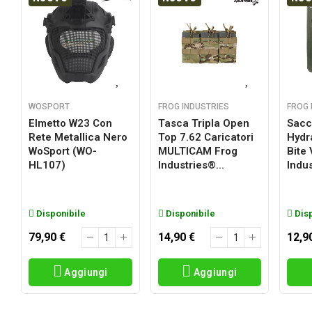
WOSPORT
FROG INDUSTRIES
FROG 
Elmetto W23 Con
Tasca Tripla Open
Sacc
Rete Metallica Nero
Top 7.62 Caricatori
Hydr
a
WoSport (WO-
MULTICAM Frog
Bite
HL107)
Industries®...
Indus
Disponibile
Disponibile
Disp
79,90 €
14,90 €
12,9
Aggiungi
Aggiungi