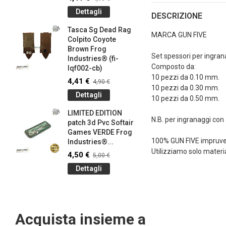
145-bk)
Dettagli
DESCRIZIONE
4,41 €
4
Tasca Sg Dead Rag
Dettag
MARCA GUN FIVE
Colpito Coyote
Brown Frog
Braccial
Set spessori per ingran
Industries® (fi-
Silicone
Composto da:
lqf002-cb)
Olive Dr
10 pezzi da 0.10 mm.
Industrie
4,41 €
4,90 €
10 pezzi da 0.30 mm.
0,90 €
1
Dettagli
10 pezzi da 0.50 mm.
Dettag
LIMITED EDITION
N.B. per ingranaggi co
patch 3d Pvc Softair
Braccial
Games VERDE Frog
Silicone
100% GUN FIVE impruve
g
Industries®...
Coyote 
Utilizziamo solo materia
Industrie
4,50 €
5,00 €
0,90 €
1
Dettagli
Dettag
Acquista insieme a