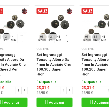
12
41
25
08
12
41
25
08
12
41
i
Ore
Min
Sec
Giorni
Ore
Min
Sec
Giorni
Ore
Min
IVE
GUN FIVE
GUN FIVE
Ingranaggi
Set Ingranaggi
Set Ingranaggi
city Albero Da
Tenacity Albero Da
Tenacity Albero
In Acciaio Cnc
4mm In Acciaio Cnc
4mm In Acciaio
 Speed Per
100:300 Super
100:200 Super
.
High...
High...
onibile
Disponibile
Disponibile
1 €
23,31 €
23,31 €
 €
25,90 €
25,90 €
Aggiungi
Aggiungi
Aggiung