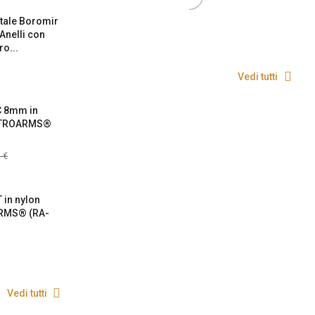
tale Boromir
 Anelli con
o...
Vedi tutti
C 8mm in
RETROARMS®
 €
 in nylon
RMS® (RA-
Vedi tutti