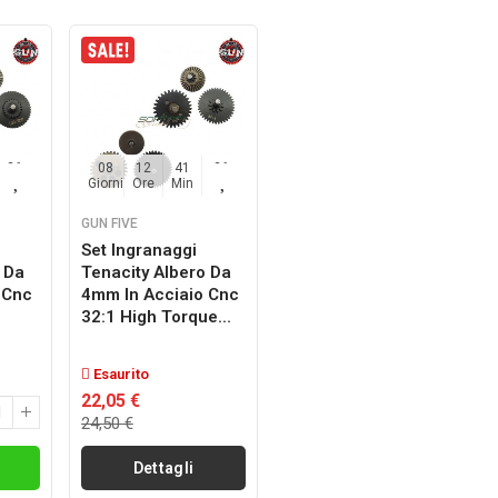
25
08
12
41
25
Sec
Giorni
Ore
Min
Sec
GUN FIVE
Set Ingranaggi
 Da
Tenacity Albero Da
 Cnc
4mm In Acciaio Cnc
32:1 High Torque...
Esaurito
22,05 €
24,50 €
i
Dettagli