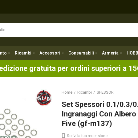
nto
Ricambi
Accessori
Consumabili
Armeria
HOBB
nto
Ricambi
Accessori
Consumabili
Armeria
HOBB
edizione gratuita per ordini superiori a 15
Home
Ricambi
SPESSORI
Set Spessori 0.1/0.3/0
Ingranaggi Con Alber
Five (gf-m137)
Scrivi la tua recensione