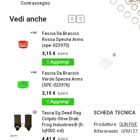
Contrassegno
Vedi anche
Fascia Da Braccio
LIMITED 
ir
Rossa Specna Arms
patch 3d 
(spe-023975)
Games 
.
Frog Ind
3,15 €
3,50 €
4,50 €
5
Aggiungi
Dettag
Fascia Da Braccio
ag
Verde Specna Arms
Panno S
(SPE-023976)
Colpito 
Industrie
3,15 €
3,50 €
lq2402-r
Aggiungi
2,61 €
2
SCHEDA TECNICA
Tasca Sg Dead Rag
Dettag
Colpito Olive Drab
Produttore
GUN FIVE
Frog Industries® (fi-
Portachi
lqf002-od)
apribott
Riferimento
GFM137
-
d.c. tact
4,41 €
4,90 €