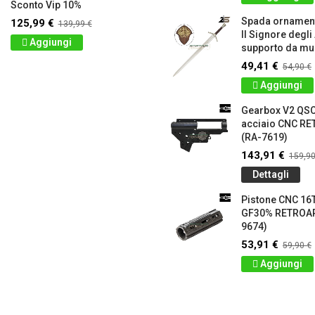
Sconto Vip 10%
Spada ornamen
125,99 €
139,99 €
Il Signore degli
Aggiungi
supporto da mur
49,41 €
54,90 €
Aggiungi
Gearbox V2 QS
acciaio CNC 
(RA-7619)
143,91 €
159,90
Dettagli
Pistone CNC 16T
GF30% RETROA
9674)
53,91 €
59,90 €
Aggiungi