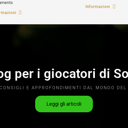
 €
14,90 €
39,90 €
Aggiungi
Aggiungi
Aggiung
Spedizioni sicure
amenti certificati
Consegna in tutto il mo
sta i tuoi articoli in sicurezza
nostri spedizionieri lea
zzando i nostri metodi di
amento
Informazioni
rmazioni