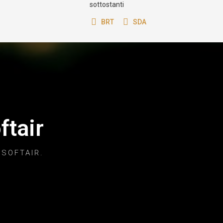
39,90 €
39,90 €
i
Scegli opzioni
Scegli opzioni
Traccia il tuo ordine
ndo grazie ai
Segui lo stato del tuo ordine
der nel settore
utilizzando i link di tracking
sottostanti
BRT
SDA