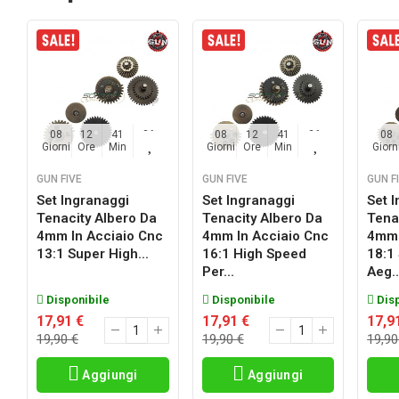
08
12
41
25
08
12
41
25
08
Giorni
Ore
Min
Sec
Giorni
Ore
Min
Sec
Giorn
GUN FIVE
GUN FIVE
GUN F
Set Ingranaggi
Set Ingranaggi
Set 
Tenacity Albero Da
Tenacity Albero Da
Tena
4mm In Acciaio Cnc
4mm In Acciaio Cnc
4mm 
13:1 Super High...
16:1 High Speed
18:1
Per...
Aeg..
Disponibile
Disponibile
Disp
17,91 €
17,91 €
17,9
19,90 €
19,90 €
19,90
Aggiungi
Aggiungi