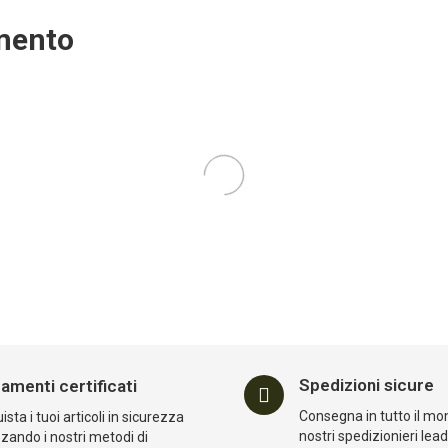
amento
OVO
NUOVO
NUOVO
12
41
25
08
12
41
25
08
12
41
i
Ore
Min
Sec
Giorni
Ore
Min
Sec
Giorni
Ore
Min
INDUSTRIES
FROG INDUSTRIES
FROG INDUSTRIES
a Idrica
Tasca Tripla Open
Zaino Multi-Pu
ation 2,5L Con
Top 7.62 Caricatori
Backpack V2
 Valve Nera Frog
RANGER GREEN
MULTICAM Fro
tries...
Frog Industries®...
Industries® (fi-
51612096-Mc)
onibile
Disponibile
Disponibile
1 €
13,41 €
35,91 €