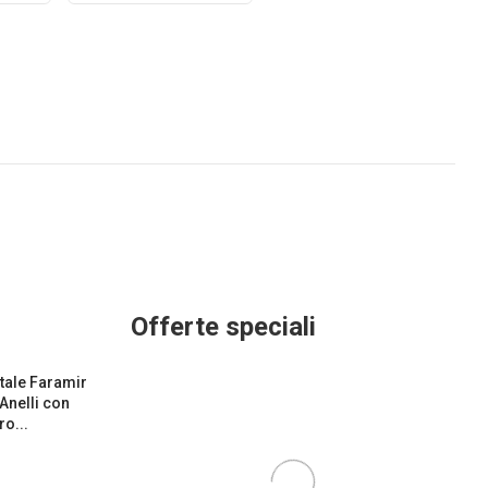
Offerte speciali
ale Faramir
 Anelli con
o...