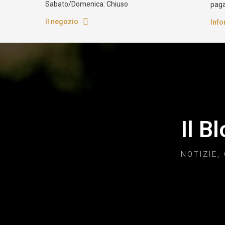
79,90 €
14,90 €
12,90
Aggiungi
Aggiungi
Orari Softair Games
Pag
Lunedi/Venerdi: 9:30 - 12:30 / 14:00 -
Acqui
18:30
utili
Sabato/Domenica: Chiuso
pag
Il negozio
Info