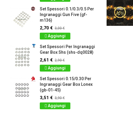
Set Spessori 0.1/0.3/0.5 Per
Ingranaggi Gun Five (gf-
m136)
2,70 €
3,00 €
Aggiungi
Set Spessori Per Ingranaggi
Gear Box Shs (shs-dq0028)
2,61 €
2,90 €
Aggiungi
Set Spessori 0.15/0.30 Per
Ingranaggi Gear Box Lonex
(gb-01-45)
3,51 €
3,90 €
Aggiungi