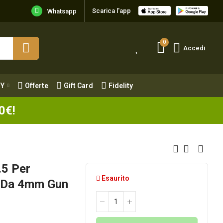
Scarica l'app
Y
Offerte
Gift Card
Fidelity
Whatsapp
0
Accedi
Y
Offerte
Gift Card
Fidelity
0€!
.5 Per
Esaurito
o Da 4mm Gun