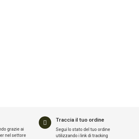
NUOVO
NUOVO
25
08
12
41
25
08
12
41
25
Sec
Giorni
Ore
Min
Sec
Giorni
Ore
Min
Sec
EXAGON
EXAGON
rpose
Anfibio TAN In Pelle
Anfibio VERDE In
E Tessuto Oxford
Pelle E Tessuto
g
Exagon (EX-BTT)
Oxford Exagon (EX-
BTG)
Disponibile
Disponibile
35,91 €
35,91 €