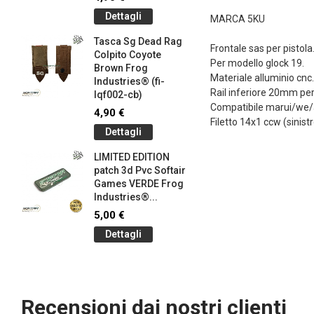
145-bk)
Dettagli
MARCA 5KU
4,90 €
Tasca Sg Dead Rag
Dettag
Frontale sas per pistola
Colpito Coyote
Per modello glock 19.
Brown Frog
Braccial
Materiale alluminio cnc.
Industries® (fi-
Silicone
Rail inferiore 20mm per
lqf002-cb)
Olive Dr
Compatibile marui/we/a
Industrie
4,90 €
Filetto 14x1 ccw (sinistr
1,00 €
Dettagli
Dettag
LIMITED EDITION
patch 3d Pvc Softair
Braccial
Games VERDE Frog
Silicone
g
Industries®...
Coyote 
Industrie
5,00 €
1,00 €
Dettagli
Dettag
Recensioni dai nostri clienti