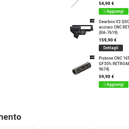
54,90 €
Aggiungi
Gearbox V2 QS
acciaio CNC 
(RA-7619)
159,90 €
Dettagli
Pistone CNC 16T
GF30% RETROA
9674)
59,90 €
Aggiungi
amento