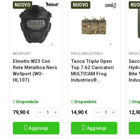
NUOVO
NUOVO
NU
WOSPORT
FROG INDUSTRIES
FROG 
Elmetto W23 Con
Tasca Tripla Open
Sacc
Rete Metallica Nero
Top 7.62 Caricatori
Hydr
a
WoSport (WO-
MULTICAM Frog
Bite
HL107)
Industries®...
Indus
Disponibile
Disponibile
Disp
79,90 €
14,90 €
12,9
Aggiungi
Aggiungi