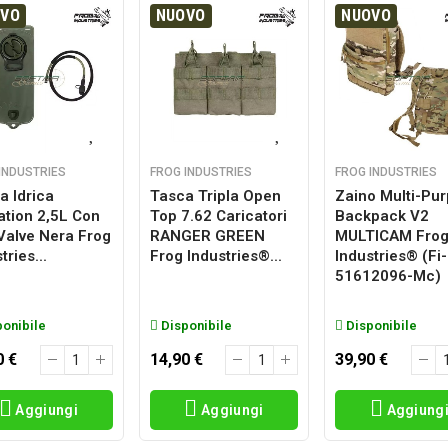
OVO
NUOVO
NUOVO
INDUSTRIES
FROG INDUSTRIES
FROG INDUSTRIES
a Idrica
Tasca Tripla Open
Zaino Multi-Pu
ation 2,5L Con
Top 7.62 Caricatori
Backpack V2
 Valve Nera Frog
RANGER GREEN
MULTICAM Fro
tries...
Frog Industries®...
Industries® (fi-
51612096-Mc)
onibile
Disponibile
Disponibile
0 €
14,90 €
39,90 €
Aggiungi
Aggiungi
Aggiung