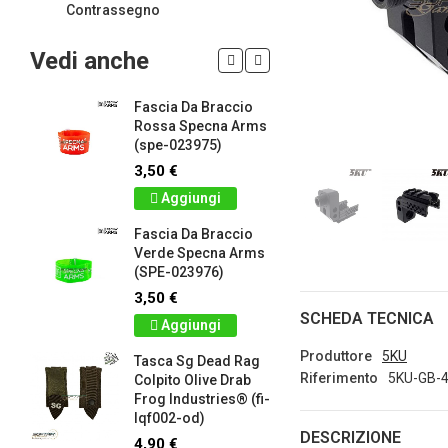
Contrassegno
Vedi anche
Fascia Da Braccio
LIMITED 
ir
Rossa Specna Arms
patch 3d 
(spe-023975)
Games 
.
Frog Ind
3,50 €
5,00 €
Aggiungi
Dettag
Fascia Da Braccio
ag
Verde Specna Arms
Panno S
(SPE-023976)
Colpito 
Industrie
3,50 €
lq2402-r
SCHEDA TECNICA
Aggiungi
2,90 €
Produttore
5KU
Tasca Sg Dead Rag
Dettag
Riferimento
5KU-GB-
Colpito Olive Drab
Frog Industries® (fi-
Portachi
lqf002-od)
apribott
DESCRIZIONE
-
d.c. tact
4,90 €