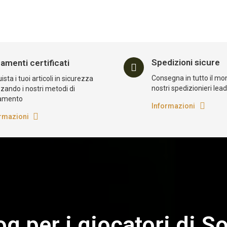
Spedizioni sicure
amenti certificati
Consegna in tutto il mo
sta i tuoi articoli in sicurezza
nostri spedizionieri lea
zzando i nostri metodi di
amento
Informazioni
rmazioni
log per i giocatori di So