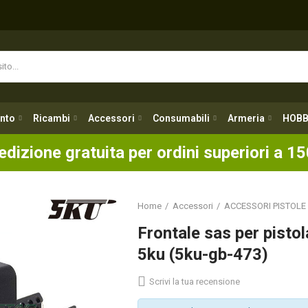
nto
Ricambi
Accessori
Consumabili
Armeria
HOBB
nto
Ricambi
Accessori
Consumabili
Armeria
HOBB
edizione gratuita per ordini superiori a 15
Home
Accessori
ACCESSORI PISTOLE
Frontale sas per pisto
5ku (5ku-gb-473)
Scrivi la tua recensione