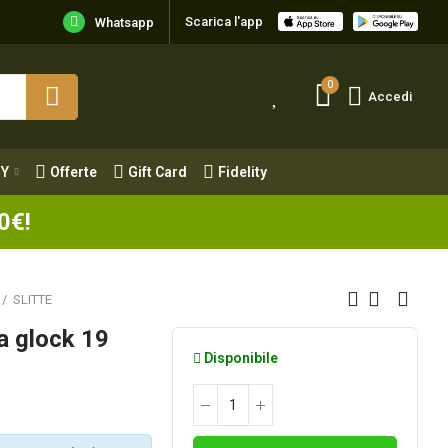
Scarica l'app
Y
Offerte
Gift Card
Fidelity
Whatsapp
0
Accedi
Y
Offerte
Gift Card
Fidelity
0€!
SLITTE
la glock 19
Disponibile