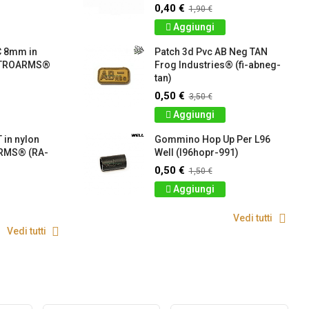
0,40 €
1,90 €
Aggiungi
C 8mm in
Patch 3d Pvc AB Neg TAN
RETROARMS®
Frog Industries® (fi-abneg-
tan)
0,50 €
3,50 €
Aggiungi
 in nylon
Gommino Hop Up Per L96
RMS® (RA-
Well (l96hopr-991)
0,50 €
1,50 €
Aggiungi
Vedi tutti
Vedi tutti