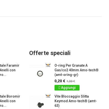
Offerte speciali
ale Faramir
O-ring Per Granate A
 Anelli con
Gas/co2 40mm Amo-tech®
o...
(amt-oring-gr)
0,20 €
1,00 €
Aggiungi
tale Boromir
Vite Bloccaggio Slitta
 Anelli con
Keymod Amo-tech® (amt-
o...
63)