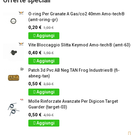
Offerte speciali
O-ring Per Granate A Gas/co2 40mm Amo-tech®
(amt-oring-gr)
0,20 €
1,00 €
Aggiungi
Vite Bloccaggio Slitta Keymod Amo-tech® (amt-63)
0,40 €
1,90 €
Aggiungi
Patch 3d Pvc AB Neg TAN Frog Industries® (fi-
abneg-tan)
0,50 €
3,50 €
Aggiungi
Molle Rinforzate Avanzate Per Digicon Target
Guarder (target-03)
0,50 €
4,90 €
Aggiungi