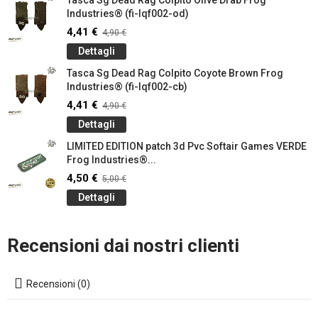
Tasca Sg Dead Rag Colpito Olive Drab Frog
Industries® (fi-lqf002-od)
4,41 €
4,90 €
Dettagli
Tasca Sg Dead Rag Colpito Coyote Brown Frog
Industries® (fi-lqf002-cb)
4,41 €
4,90 €
Dettagli
LIMITED EDITION patch 3d Pvc Softair Games VERDE
Frog Industries®...
4,50 €
5,00 €
Dettagli
Recensioni dai nostri clienti
Recensioni (0)