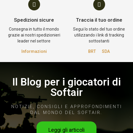
Spedizioni sicure
Traccia il tuo ordine
Consegna in tutto il mondo
Segui lo stato del tuo ordine
grazie ai nostri spedizionieri
utilizzando i link di tracking
leader nel settore
sottostanti
Informazioni
BRT
SDA
Il Blog per i giocatori di
Softair
NOTIZIE, CONSIGLI E APPROFONDIMENTI
DAL MONDO DEL SOFTAIR.
Leggi gli articoli