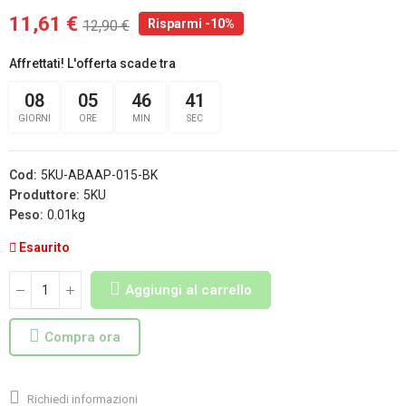
11,61 €
Risparmi -10%
12,90 €
Affrettati! L'offerta scade tra
08
05
46
41
GIORNI
ORE
MIN
SEC
Cod:
5KU-ABAAP-015-BK
Produttore:
5KU
Peso:
0.01kg
Esaurito
Aggiungi al carrello
Compra ora
Richiedi informazioni