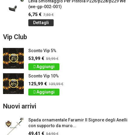
Leva Smontaggio Per Pistola P226/p228/p229 We
(we-gp-002-001)
6,75 €
7,50 €
Dettagli
Vip Club
Sconto Vip 5%
53,99 €
59,99 €
Aggiungi
Sconto Vip 10%
125,99 €
139,99 €
Aggiungi
Nuovi arrivi
Spada ornamentale Faramir Il Signore degli Anelli
con supporto da muro...
49,41 €
54,90 €