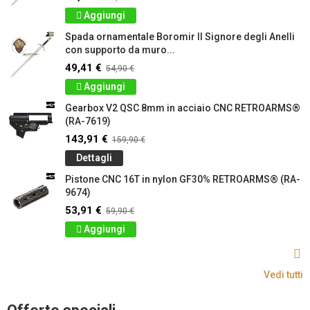
Aggiungi
Spada ornamentale Boromir Il Signore degli Anelli
con supporto da muro...
49,41 €
54,90 €
Aggiungi
Gearbox V2 QSC 8mm in acciaio CNC RETROARMS®
(RA-7619)
143,91 €
159,90 €
Dettagli
Pistone CNC 16T in nylon GF30% RETROARMS® (RA-
9674)
53,91 €
59,90 €
Aggiungi
Vedi tutti