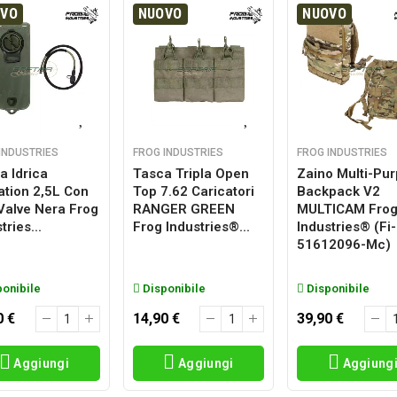
OVO
NUOVO
NUOVO
INDUSTRIES
FROG INDUSTRIES
FROG INDUSTRIES
a Idrica
Tasca Tripla Open
Zaino Multi-Pu
ation 2,5L Con
Top 7.62 Caricatori
Backpack V2
 Valve Nera Frog
RANGER GREEN
MULTICAM Fro
tries...
Frog Industries®...
Industries® (fi-
51612096-Mc)
onibile
Disponibile
Disponibile
0 €
14,90 €
39,90 €
Aggiungi
Aggiungi
Aggiung