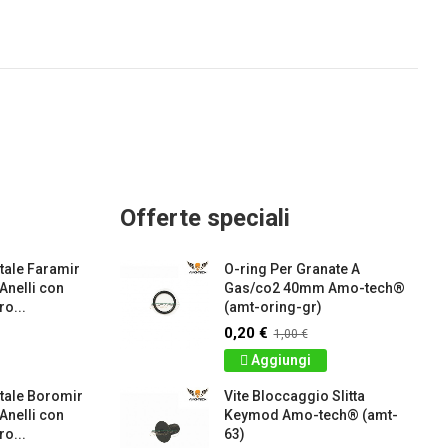
Offerte speciali
ale Faramir
O-ring Per Granate A
 Anelli con
Gas/co2 40mm Amo-tech®
o...
(amt-oring-gr)
0,20 €
1,00 €
Aggiungi
tale Boromir
Vite Bloccaggio Slitta
 Anelli con
Keymod Amo-tech® (amt-
o...
63)