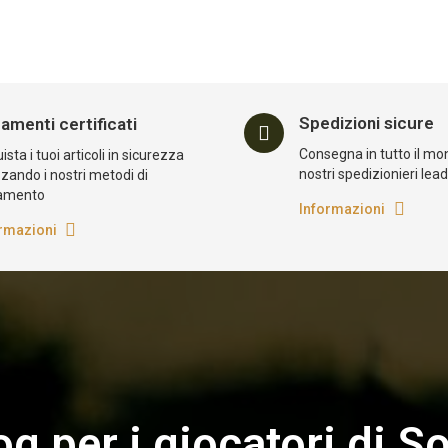
Spedizioni sicure
amenti certificati
Consegna in tutto il mo
sta i tuoi articoli in sicurezza
nostri spedizionieri lea
zzando i nostri metodi di
amento
Informazioni
rmazioni
log per i giocatori di So