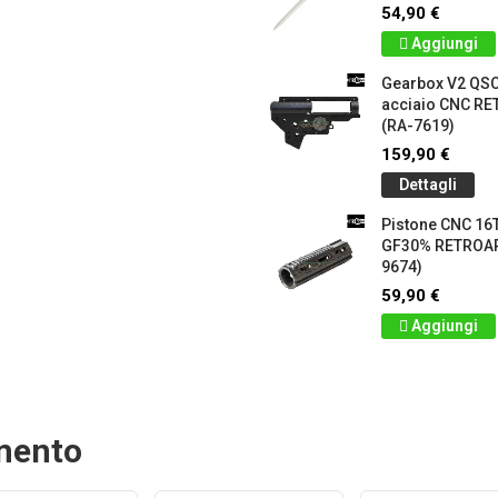
54,90 €
Aggiungi
Gearbox V2 QS
acciaio CNC 
(RA-7619)
159,90 €
Dettagli
Pistone CNC 16T
GF30% RETROA
9674)
59,90 €
Aggiungi
amento