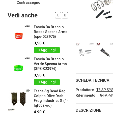
Contrassegno
Vedi anche
Fascia Da Braccio
LIMITED 
ir
Rossa Specna Arms
patch 3d 
(spe-023975)
Games 
.
Frog Ind
3,50 €
5,00 €
Aggiungi
Dettag
Fascia Da Braccio
ag
Verde Specna Arms
Panno S
(SPE-023976)
Colpito 
Industrie
3,50 €
lq2402-r
SCHEDA TECNICA
Aggiungi
2,90 €
Produttore
T8 SP SY
Tasca Sg Dead Rag
Dettag
Riferimento
T8-FA-M
Colpito Olive Drab
Frog Industries® (fi-
Portachi
lqf002-od)
apribott
DESCRIZIONE
-
d.c. tact
4,90 €