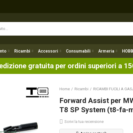
nto
Ricambi
Accessori
Consumabili
Armeria
HOBB
nto
Ricambi
Accessori
Consumabili
Armeria
HOBB
edizione gratuita per ordini superiori a 15
Home
Ricambi
RICAMBI FUCILI A GAS
Forward Assist per 
T8 SP System (t8-fa-
Scrivi la tua recensione