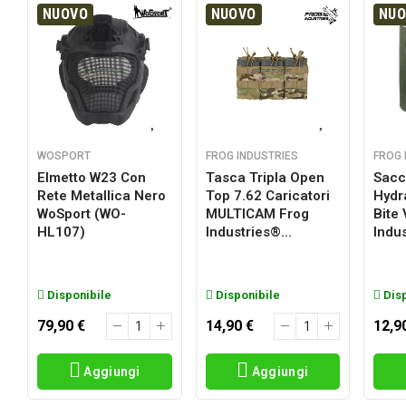
NUOVO
NUOVO
NU
WOSPORT
FROG INDUSTRIES
FROG 
Elmetto W23 Con
Tasca Tripla Open
Sacc
Rete Metallica Nero
Top 7.62 Caricatori
Hydr
a
WoSport (WO-
MULTICAM Frog
Bite
HL107)
Industries®...
Indus
Disponibile
Disponibile
Disp
79,90 €
14,90 €
12,9
Aggiungi
Aggiungi