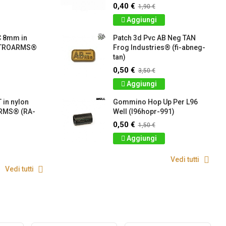
0,40 €
1,90 €
Aggiungi
C 8mm in
Patch 3d Pvc AB Neg TAN
RETROARMS®
Frog Industries® (fi-abneg-
tan)
0,50 €
3,50 €
Aggiungi
 in nylon
Gommino Hop Up Per L96
RMS® (RA-
Well (l96hopr-991)
0,50 €
1,50 €
Aggiungi
Vedi tutti
Vedi tutti