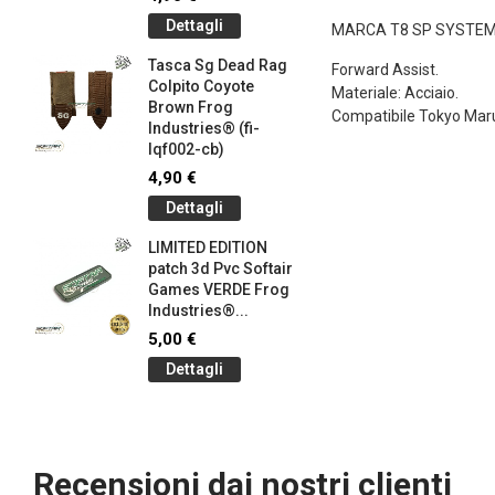
145-bk)
Dettagli
MARCA T8 SP SYSTE
4,90 €
Tasca Sg Dead Rag
Dettag
Forward Assist.
Colpito Coyote
Materiale: Acciaio.
Brown Frog
Braccial
Compatibile Tokyo Ma
Industries® (fi-
Silicone
lqf002-cb)
Olive Dr
Industrie
4,90 €
1,00 €
Dettagli
Dettag
LIMITED EDITION
patch 3d Pvc Softair
Braccial
Games VERDE Frog
Silicone
g
Industries®...
Coyote 
Industrie
5,00 €
1,00 €
Dettagli
Dettag
Recensioni dai nostri clienti