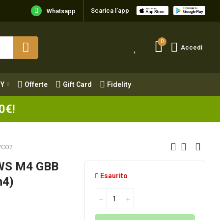
Scarica l'app
Y
Offerte
Gift Card
Fidelity
Whatsapp
0
Accedi
Y
Offerte
Gift Card
Fidelity
0€!
/CO2
MWS M4 GBB
Esaurito
m4)