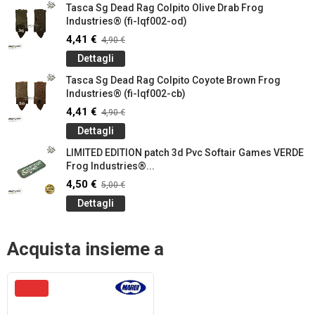
Tasca Sg Dead Rag Colpito Olive Drab Frog
Industries® (fi-lqf002-od)
4,41 €
4,90 €
Dettagli
Tasca Sg Dead Rag Colpito Coyote Brown Frog
Industries® (fi-lqf002-cb)
4,41 €
4,90 €
Dettagli
LIMITED EDITION patch 3d Pvc Softair Games VERDE
Frog Industries®...
4,50 €
5,00 €
Dettagli
Acquista insieme a