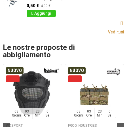
0,50 €
4,90 €
Aggiungi
Vedi tutti
Le nostre proposte di
abbigliamento
NUOVO
NUOVO
08
03
23
04
08
03
23
04
Giorni
Ore
Min
Sec
Giorni
Ore
Min
Sec
WOSPORT
FROG INDUSTRIES