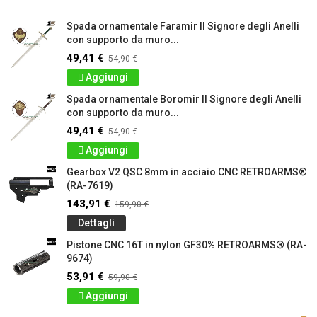
Spada ornamentale Faramir Il Signore degli Anelli
con supporto da muro...
49,41 €
54,90 €
Aggiungi
Spada ornamentale Boromir Il Signore degli Anelli
con supporto da muro...
49,41 €
54,90 €
Aggiungi
Gearbox V2 QSC 8mm in acciaio CNC RETROARMS®
(RA-7619)
143,91 €
159,90 €
Dettagli
Pistone CNC 16T in nylon GF30% RETROARMS® (RA-
9674)
53,91 €
59,90 €
Aggiungi