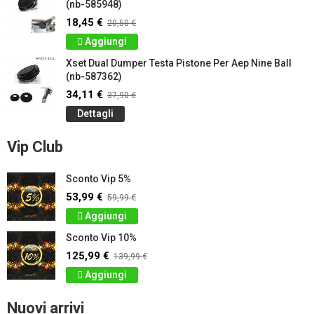
(nb-585948)
18,45 €
20,50 €
Aggiungi
Xset Dual Dumper Testa Pistone Per Aep Nine Ball
(nb-587362)
34,11 €
37,90 €
Dettagli
Vip Club
Sconto Vip 5%
53,99 €
59,99 €
Aggiungi
Sconto Vip 10%
125,99 €
139,99 €
Aggiungi
Nuovi arrivi