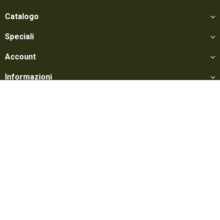
Catalogo
Speciali
Account
Informazioni
Utili
Social
Softair Games S.r.l. -
Via Lorenzo Tabellione, 13 - 47891 Falciano - Zona
Produttiva Rovereta (RSM) Tel. 0549 906075 - E-mail:
info@softairgames.net
C.O.E. SM 22326 - Autorizzazione E-commerce N° 339 del 24/08/2015