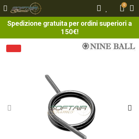
0
0
Spedizione gratuita per ordini superiori a
150€!