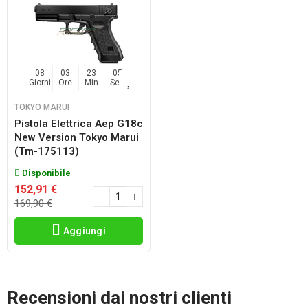
08
03
23
04
Giorni
Ore
Min
Sec
TOKYO MARUI
Pistola Elettrica Aep G18c
New Version Tokyo Marui
(tm-175113)
Disponibile
152,91 €
169,90 €
Aggiungi
Recensioni dai nostri clienti