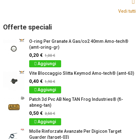
Vedi tutti
Offerte speciali
O-ring Per Granate A Gas/co2 40mm Amo-tech®
(amt-oring-gr)
0,20 €
1,00 €
Aggiungi
Vite Bloccaggio Slitta Keymod Amo-tech® (amt-63)
0,40 €
1,90 €
Aggiungi
Patch 3d Pvc AB Neg TAN Frog Industries® (fi-
abneg-tan)
0,50 €
3,50 €
Aggiungi
Molle Rinforzate Avanzate Per Digicon Target
Guarder (target-03)