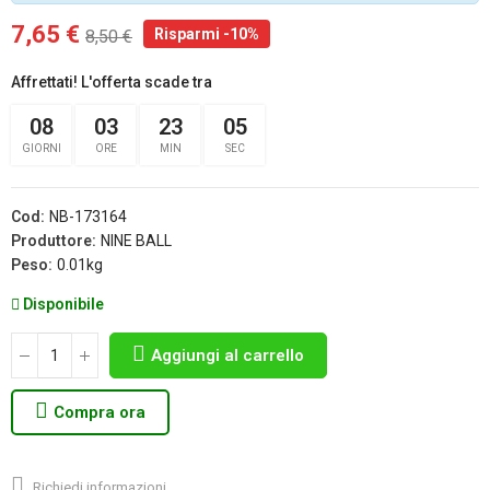
7,65 €
Risparmi -10%
8,50 €
Affrettati! L'offerta scade tra
08
03
23
04
GIORNI
ORE
MIN
SEC
Cod:
NB-173164
Produttore:
NINE BALL
Peso:
0.01kg
Disponibile
Aggiungi al carrello
Compra ora
Richiedi informazioni