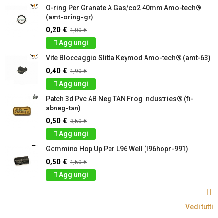
O-ring Per Granate A Gas/co2 40mm Amo-tech®
(amt-oring-gr)
0,20 €
1,00 €
Aggiungi
Vite Bloccaggio Slitta Keymod Amo-tech® (amt-63)
0,40 €
1,90 €
Aggiungi
Patch 3d Pvc AB Neg TAN Frog Industries® (fi-
abneg-tan)
0,50 €
3,50 €
Aggiungi
Gommino Hop Up Per L96 Well (l96hopr-991)
0,50 €
1,50 €
Aggiungi
Vedi tutti