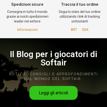
Spedizioni sicure
Traccia il tuo ordine
Consegna in tutto il mondo
Segui lo stato del tuo ordine
grazie ai nostri spedizionieri
utilizzando i link di tracking
leader nel settore
sottostanti
Informazioni
BRT
SDA
Il Blog per i giocatori di
Softair
NOTIZIE, CONSIGLI E APPROFONDIMENTI
DAL MONDO DEL SOFTAIR.
Leggi gli articoli