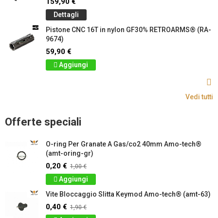
159,90 €
Dettagli
Pistone CNC 16T in nylon GF30% RETROARMS® (RA-
9674)
59,90 €
Aggiungi
Vedi tutti
Offerte speciali
O-ring Per Granate A Gas/co2 40mm Amo-tech®
(amt-oring-gr)
0,20 €
1,00 €
Aggiungi
Vite Bloccaggio Slitta Keymod Amo-tech® (amt-63)
0,40 €
1,90 €