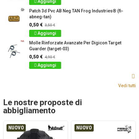
Aggiungi
Patch 3d Pvc AB Neg TAN Frog Industries® (fi-
abneg-tan)
0,50 €
3,50 €
Aggiungi
Molle Rinforzate Avanzate Per Digicon Target
Guarder (target-03)
0,50 €
4,90 €
Aggiungi
Vedi tutti
Le nostre proposte di
abbigliamento
NUOVO
NUOVO