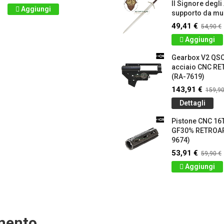
Il Signore degli
Aggiungi
supporto da mur
49,41 €
54,90 €
Aggiungi
Gearbox V2 QS
acciaio CNC 
(RA-7619)
143,91 €
159,90
Dettagli
Pistone CNC 16T
GF30% RETROA
9674)
53,91 €
59,90 €
Aggiungi
amento