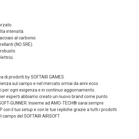
Dettagli
,90 €
Tasca Sg Dead Rag
li
Colpito Coyote
orzato.
etto Sg
Brown Frog
ta intensità.
 Da Polso
Industries® (fi-
acciaio al carbonio.
ab Frog
lqf002-cb)
rrellanti (NO SRE).
s®...
4,41 €
4,90 €
 robusto.
,00 €
ettrici.
Dettagli
li
LIMITED EDITION
etto Sg
patch 3d Pvc Softair
 di prodotti by SOFTAIR GAMES.
 Da Polso
Games VERDE Frog
erienza sul campo e nel mercato ormai da anni ecco
Brown Frog
Industries®...
tti per ogni esigenza e in continuo aggiornamento.
s®...
4,50 €
5,00 €
igner esperti abbiamo creato un nuovo brand come punto
,00 €
ni SOFT-GUNNER. Insieme ad AMO-TECH® sarai sempre
Dettagli
 con il tuo setup e con le tue repliche grazie a tutti i prodotti
li
 nel campo del SOFTAIR AIRSOFT.