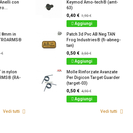
 Anelli con
Keymod Amo-tech® (amt-
o...
63)
0,40 €
1,90 €
Aggiungi
C 8mm in
Patch 3d Pvc AB Neg TAN
RETROARMS®
Frog Industries® (fi-abneg-
tan)
0,50 €
 €
3,50 €
Aggiungi
 in nylon
Molle Rinforzate Avanzate
RMS® (RA-
Per Digicon Target Guarder
(target-03)
0,50 €
4,90 €
Aggiungi
Vedi tutti
Vedi tutti