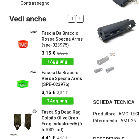
Contrassegno
Vedi anche
Fascia Da Braccio
LIMITED 
ir
Rossa Specna Arms
patch 3d 
(spe-023975)
Games 
.
Frog Ind
3,15 €
3,50 €
4,50 €
5
Aggiungi
Dettag
Fascia Da Braccio
ag
Verde Specna Arms
Panno S
(SPE-023976)
Colpito 
Industrie
3,15 €
3,50 €
lq2402-r
Aggiungi
SCHEDA TECNICA
2,61 €
2
Tasca Sg Dead Rag
Dettag
Produttore
AMO-TEC
Colpito Olive Drab
Riferimento
AMT-26
Frog Industries® (fi-
Portachi
lqf002-od)
apribott
-
d.c. tact
4,41 €
4,90 €