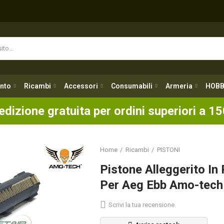
nto
Ricambi
Accessori
Consumabili
Armeria
HOBB
nto
Ricambi
Accessori
Consumabili
Armeria
HOBB
edizione gratuita per ordini superiori a 15
Home
Ricambi
PISTONI
Pistone Alleggerito In
Per Aeg Ebb Amo-tech
Scrivi la tua recensione