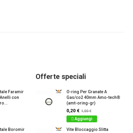
Offerte speciali
ale Faramir
O-ring Per Granate A
 Anelli con
Gas/co2 40mm Amo-tech®
o...
(amt-oring-gr)
0,20 €
1,00 €
Aggiungi
tale Boromir
Vite Bloccaggio Slitta