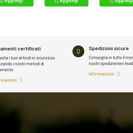
Aggiungi
Aggiungi
Aggiung
Spedizioni sicure
amenti certificati
Consegna in tutto il mo
sta i tuoi articoli in sicurezza
nostri spedizionieri lea
zzando i nostri metodi di
amento
Informazioni
rmazioni