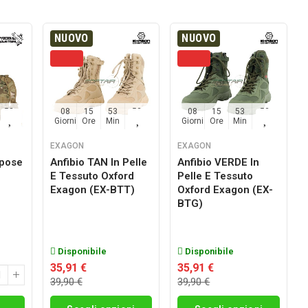
NUOVO
NUOVO
52
08
15
53
52
08
15
53
52
Sec
Giorni
Ore
Min
Sec
Giorni
Ore
Min
Sec
EXAGON
EXAGON
rpose
Anfibio TAN In Pelle
Anfibio VERDE In
E Tessuto Oxford
Pelle E Tessuto
g
Exagon (EX-BTT)
Oxford Exagon (EX-
BTG)
Disponibile
Disponibile
35,91 €
35,91 €
39,90 €
39,90 €