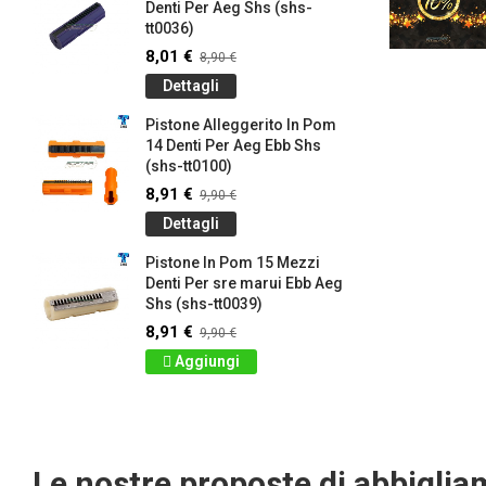
Denti Per Aeg Shs (shs-
tt0036)
8,01 €
8,90 €
Dettagli
Pistone Alleggerito In Pom
14 Denti Per Aeg Ebb Shs
(shs-tt0100)
8,91 €
9,90 €
Dettagli
Pistone In Pom 15 Mezzi
Denti Per sre marui Ebb Aeg
Shs (shs-tt0039)
8,91 €
9,90 €
Aggiungi
Le nostre proposte di abbigli