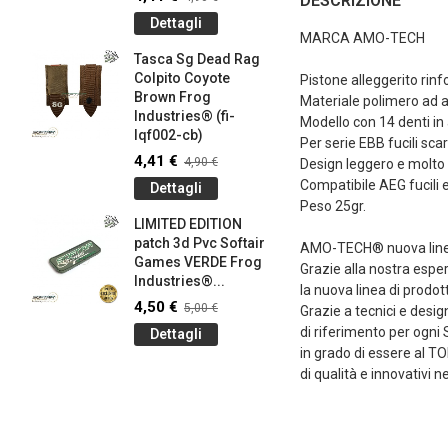
DESCRIZIONE
145-bk)
Dettagli
4,41 €
4
MARCA AMO-TECH
Tasca Sg Dead Rag
Dettag
Colpito Coyote
Pistone alleggerito rinf
Brown Frog
Braccial
Materiale polimero ad al
Industries® (fi-
Silicone
Modello con 14 denti in 
lqf002-cb)
Olive Dr
Per serie EBB fucili sca
Industrie
4,41 €
4,90 €
Design leggero e molto
0,90 €
1
Compatibile AEG fucili el
Dettagli
Peso 25gr.
Dettag
LIMITED EDITION
patch 3d Pvc Softair
Braccial
AMO-TECH® nuova linea
Games VERDE Frog
Silicone
Grazie alla nostra esp
g
Industries®...
Coyote 
la nuova linea di prodo
Industrie
4,50 €
5,00 €
Grazie a tecnici e des
0,90 €
1
di riferimento per og
Dettagli
in grado di essere al TOP
Dettag
di qualità e innovativi