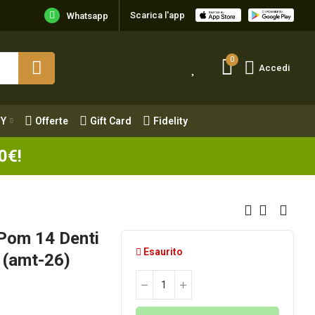
Scarica l'app
Y
Offerte
Gift Card
Fidelity
Whatsapp
0
Accedi
Y
Offerte
Gift Card
Fidelity
0€!
 Pom 14 Denti
Esaurito
 (amt-26)