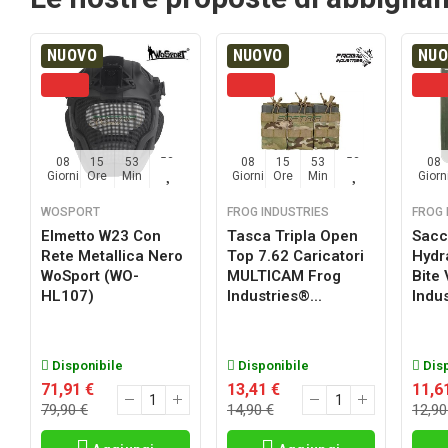
NUOVO
NUOVO
NU
08
15
53
52
08
15
53
52
08
Giorni
Ore
Min
Sec
Giorni
Ore
Min
Sec
Giorn
WOSPORT
FROG INDUSTRIES
FROG 
Elmetto W23 Con
Tasca Tripla Open
Sacc
Rete Metallica Nero
Top 7.62 Caricatori
Hydr
a
WoSport (WO-
MULTICAM Frog
Bite
HL107)
Industries®...
Indus
Disponibile
Disponibile
Disp
71,91 €
13,41 €
11,6
79,90 €
14,90 €
12,90