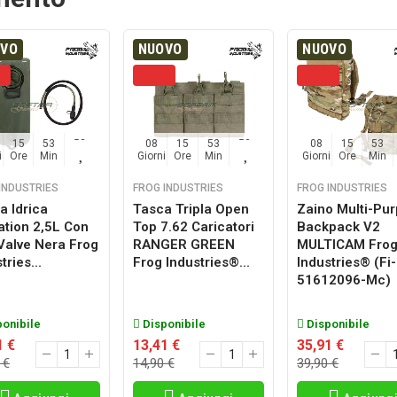
OVO
NUOVO
NUOVO
15
53
52
08
15
53
52
08
15
53
i
Ore
Min
Sec
Giorni
Ore
Min
Sec
Giorni
Ore
Min
INDUSTRIES
FROG INDUSTRIES
FROG INDUSTRIES
a Idrica
Tasca Tripla Open
Zaino Multi-Pu
ation 2,5L Con
Top 7.62 Caricatori
Backpack V2
 Valve Nera Frog
RANGER GREEN
MULTICAM Fro
tries...
Frog Industries®...
Industries® (fi-
51612096-Mc)
onibile
Disponibile
Disponibile
1 €
13,41 €
35,91 €
 €
14,90 €
39,90 €