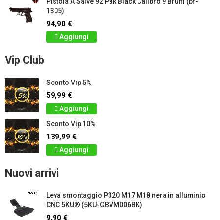
Pistola A Salve 92 Pak Black Calibro 9 Bruni (br-
1305)
94,90 €
Aggiungi
Vip Club
Sconto Vip 5%
59,99 €
Aggiungi
Sconto Vip 10%
139,99 €
Aggiungi
Nuovi arrivi
Leva smontaggio P320 M17 M18 nera in alluminio
CNC 5KU® (5KU-GBVM006BK)
9,90 €