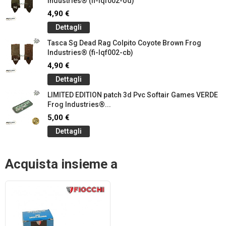
Industries® (fi-lqf002-od)
4,90 €
Dettagli
Tasca Sg Dead Rag Colpito Coyote Brown Frog
Industries® (fi-lqf002-cb)
4,90 €
Dettagli
LIMITED EDITION patch 3d Pvc Softair Games VERDE
Frog Industries®...
5,00 €
Dettagli
Acquista insieme a