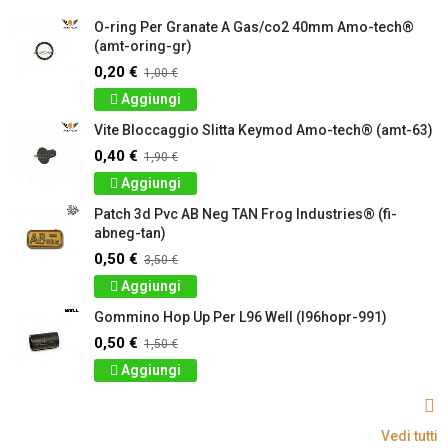
O-ring Per Granate A Gas/co2 40mm Amo-tech®
(amt-oring-gr)
0,20 €
1,00 €
Aggiungi
Vite Bloccaggio Slitta Keymod Amo-tech® (amt-63)
0,40 €
1,90 €
Aggiungi
Patch 3d Pvc AB Neg TAN Frog Industries® (fi-
abneg-tan)
0,50 €
3,50 €
Aggiungi
Gommino Hop Up Per L96 Well (l96hopr-991)
0,50 €
1,50 €
Aggiungi
Vedi tutti