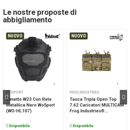
Le nostre proposte di
abbigliamento
NUOVO
NUOVO
WOSPORT
FROG INDUSTRIES
Elmetto W23 Con Rete
Tasca Tripla Open Top
Metallica Nero WoSport
7.62 Caricatori MULTICAM
(WO-HL107)
Frog Industries®...
Disponibile
Disponibile