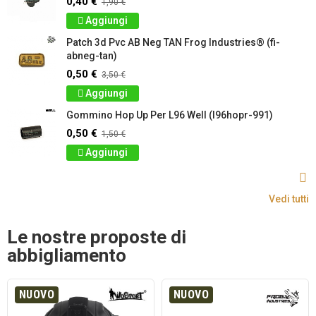
0,40 €
1,90 €
Aggiungi
Patch 3d Pvc AB Neg TAN Frog Industries® (fi-
abneg-tan)
0,50 €
3,50 €
Aggiungi
Gommino Hop Up Per L96 Well (l96hopr-991)
0,50 €
1,50 €
Aggiungi
Vedi tutti
Le nostre proposte di
abbigliamento
NUOVO
NUOVO