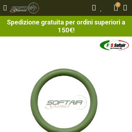
0
0
Spedizione gratuita per ordini superiori a
150€!