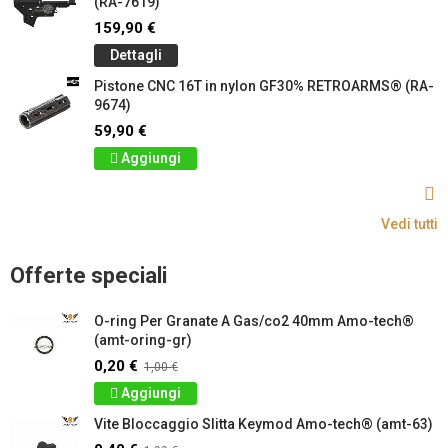
(RA-7619)
159,90 €
Dettagli
Pistone CNC 16T in nylon GF30% RETROARMS® (RA-
9674)
59,90 €
Aggiungi
Vedi tutti
Offerte speciali
O-ring Per Granate A Gas/co2 40mm Amo-tech®
(amt-oring-gr)
0,20 €
1,00 €
Aggiungi
Vite Bloccaggio Slitta Keymod Amo-tech® (amt-63)