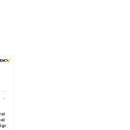
35
Sec
ral
cal
5gr