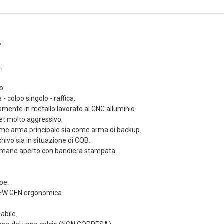
Dettagli
,90 €
Tasca Sg Dead Rag
li
Colpito Coyote
Y
etto Sg
Brown Frog
 Da Polso
Industries® (fi-
.
ab Frog
lqf002-cb)
s®...
4,41 €
4,90 €
o.
,00 €
Dettagli
 - colpo singolo - raffica.
li
mente in metallo lavorato al CNC alluminio.
LIMITED EDITION
llet molto aggressivo.
etto Sg
patch 3d Pvc Softair
ome arma principale sia come arma di backup.
 Da Polso
Games VERDE Frog
chivo sia in situazione di CQB.
Brown Frog
Industries®...
s®...
 rimane aperto con bandiera stampata.
4,50 €
5,00 €
,00 €
Dettagli
li
pe.
EW GEN ergonomica.
abile.