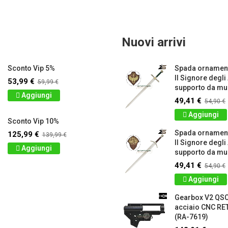
Nuovi arrivi
Sconto Vip 5%
Spada ornament
Il Signore degli
53,99 €
59,99 €
supporto da mur
Aggiungi
49,41 €
54,90 €
Aggiungi
Sconto Vip 10%
Spada ornamen
125,99 €
139,99 €
Il Signore degli
Aggiungi
supporto da mur
49,41 €
54,90 €
Aggiungi
Gearbox V2 QS
acciaio CNC 
(RA-7619)