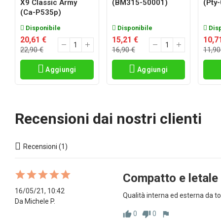
X9 Classic Army
(BM315-50001)
(pty
(ca-P535p)
Disponibile
Disponibile
Disp
20,61 €
15,21 €
10,7
22,90 €
16,90 €
11,90
Aggiungi
Aggiungi
Recensioni dai nostri clienti
Recensioni (1)
Compatto e letale
16/05/21, 10:42
Qualità interna ed esterna da 
Da Michele P.
0
0
thumb_up
thumb_down
flag