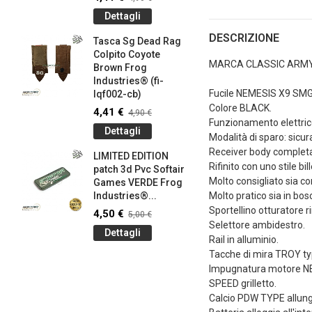
145-bk)
Dettagli
4,41 €
4
DESCRIZIONE
Tasca Sg Dead Rag
Dettag
Colpito Coyote
MARCA CLASSIC ARM
Brown Frog
Braccial
Industries® (fi-
Silicone
Fucile NEMESIS X9 SMG
lqf002-cb)
Olive Dr
Industrie
Colore BLACK.
4,41 €
4,90 €
Funzionamento elettric
0,90 €
1
Dettagli
Modalità di sparo: sicura
Dettag
Receiver body completa
LIMITED EDITION
Rifinito con uno stile bi
patch 3d Pvc Softair
Braccial
Molto consigliato sia c
Games VERDE Frog
Silicone
g
Industries®...
Molto pratico sia in bos
Coyote 
Industrie
Sportellino otturatore
4,50 €
5,00 €
Selettore ambidestro.
0,90 €
1
Dettagli
Rail in alluminio.
Dettag
Tacche di mira TROY ty
Impugnatura motore N
SPEED grilletto.
Calcio PDW TYPE allung