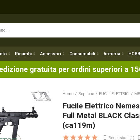
nto
Ricambi
Accessori
Consumabili
Armeria
HOBB
nto
Ricambi
Accessori
Consumabili
Armeria
HOBB
edizione gratuita per ordini superiori a 15
Home
Repliche
FUCILI ELETTRICI
MP
Fucile Elettrico Neme
Full Metal BLACK Clas
(ca119m)
Recensioni (1)