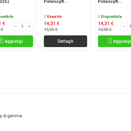
-025)
Potency®...
Potency®...
onibile
Esaurito
Disponibile
1 €
14,31 €
14,31 €
 €
15,90 €
15,90 €
Aggiungi
Dettagli
Aggiung
top di gamma.