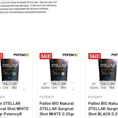
13
29
35
07
13
29
35
07
13
29
i
Ore
Min
Sec
Giorni
Ore
Min
Sec
Giorni
Ore
Min
NCY
POTENCY
POTENCY
ini STELLAR
Pallini BIO Natural
Pallini BIO Natu
ical Shot WHITE
STELLAR Surgical
STELLAR Surgi
gr Potency®
Shot WHITE 0.25gr
Shot BLACK 0.2