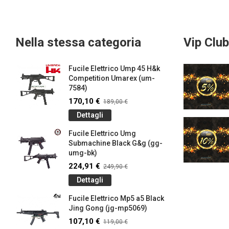
Nella stessa categoria
Vip Club
Fucile Elettrico Ump 45 H&k
Competition Umarex (um-
7584)
170,10 €
189,00 €
Dettagli
Fucile Elettrico Umg
Submachine Black G&g (gg-
umg-bk)
224,91 €
249,90 €
Dettagli
Fucile Elettrico Mp5 a5 Black
Jing Gong (jg-mp5069)
107,10 €
119,00 €