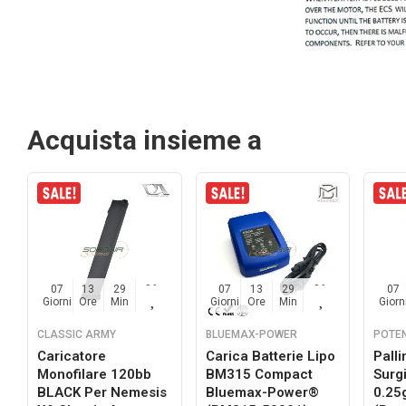
Acquista insieme a
07
13
29
35
07
13
29
35
07
Giorni
Ore
Min
Sec
Giorni
Ore
Min
Sec
Giorn
CLASSIC ARMY
BLUEMAX-POWER
POTE
Caricatore
Carica Batterie Lipo
Pall
Monofilare 120bb
BM315 Compact
Surg
BLACK Per Nemesis
Bluemax-Power®
0.25