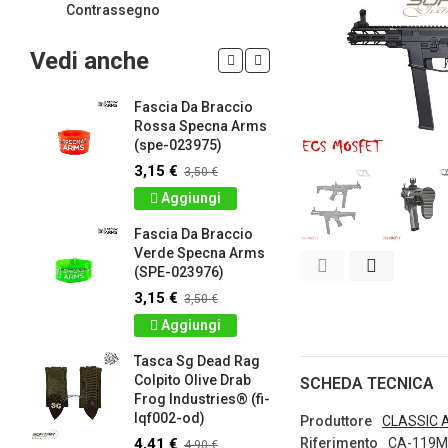
Contrassegno
Vedi anche
Fascia Da Braccio
LIMITED 
ir
Rossa Specna Arms
patch 3d 
(spe-023975)
Games 
.
Frog Ind
3,15 €
3,50 €
4,50 €
5
Aggiungi
Dettag
Fascia Da Braccio
ag
Verde Specna Arms
Panno S
(SPE-023976)
Colpito 
Industrie
3,15 €
3,50 €
lq2402-r
Aggiungi
2,61 €
2
Tasca Sg Dead Rag
Dettag
Colpito Olive Drab
SCHEDA TECNICA
Frog Industries® (fi-
Portachi
lqf002-od)
apribott
Produttore
CLASSIC 
-
d.c. tact
4,41 €
Riferimento
CA-119M
4,90 €