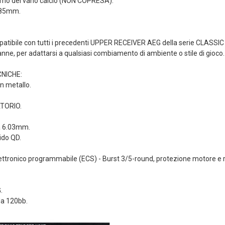
nterno del vano calcio (NON COPRESA).
585mm.
atibile con tutti i precedenti UPPER RECEIVER AEG della serie CLASSIC 
anne, per adattarsi a qualsiasi combiamento di ambiente o stile di gioco.
NICHE:
n metallo.
ATORIO.
a 6.03mm.
ido QD.
lettronico programmabile (ECS) - Burst 3/5-round, protezione motore e r
.
da 120bb.