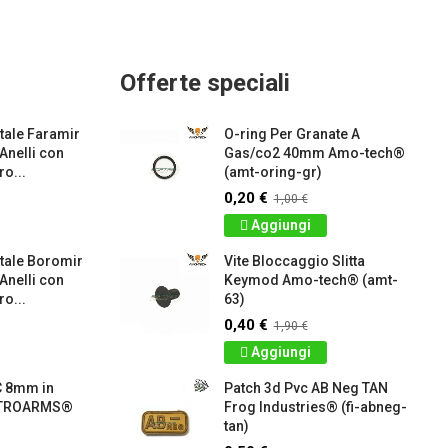
Offerte speciali
ale Faramir
O-ring Per Granate A
 Anelli con
Gas/co2 40mm Amo-tech®
o...
(amt-oring-gr)
0,20 €
1,00 €
Aggiungi
tale Boromir
Vite Bloccaggio Slitta
 Anelli con
Keymod Amo-tech® (amt-
o...
63)
0,40 €
1,90 €
Aggiungi
C 8mm in
Patch 3d Pvc AB Neg TAN
RETROARMS®
Frog Industries® (fi-abneg-
tan)