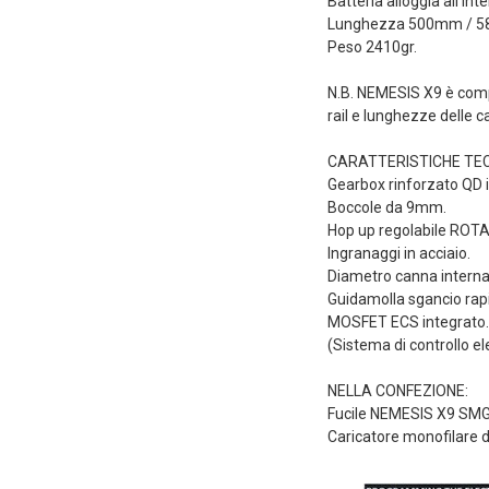
Batteria alloggia all'i
Lunghezza 500mm / 
Peso 2410gr.
N.B. NEMESIS X9 è comp
rail e lunghezze delle c
CARATTERISTICHE TEC
Gearbox rinforzato QD i
Boccole da 9mm.
Hop up regolabile ROT
Ingranaggi in acciaio.
Diametro canna intern
Guidamolla sgancio rap
MOSFET ECS integrato.
(Sistema di controllo e
NELLA CONFEZIONE:
Fucile NEMESIS X9 SMG
Caricatore monofilare 