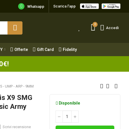
Scarica l'app
Y
Offerte
Gift Card
Fidelity
Whatsapp
0
Accedi
Y
Offerte
Gift Card
Fidelity
0€!
5 - UMP - ARP - 9MM
sis X9 SMG
Disponibile
sic Army
Scrivi recensione