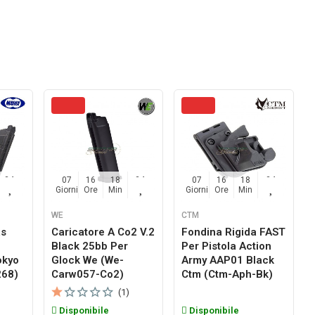
33
07
16
18
33
07
16
18
33
Sec
Giorni
Ore
Min
Sec
Giorni
Ore
Min
Sec
WE
CTM
as
Caricatore A Co2 V.2
Fondina Rigida FAST
Black 25bb Per
Per Pistola Action
okyo
Glock We (we-
Army AAP01 Black
268)
Carw057-Co2)
Ctm (ctm-Aph-Bk)
(1)
Disponibile
Disponibile