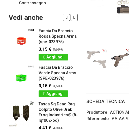
Contrassegno
Vedi anche
Fascia Da Braccio
LIMITED 
ir
Rossa Specna Arms
patch 3d 
(spe-023975)
Games 
.
Frog Ind
3,15 €
3,50 €
4,50 €
5
Aggiungi
Dettag
Fascia Da Braccio
ag
Verde Specna Arms
Panno S
(SPE-023976)
Colpito 
Industrie
3,15 €
3,50 €
lq2402-r
Aggiungi
2,61 €
2
SCHEDA TECNICA
Tasca Sg Dead Rag
Dettag
Colpito Olive Drab
Produttore
ACTION 
Frog Industries® (fi-
Portachi
Riferimento
AA-AAP0
lqf002-od)
apribott
-
d.c. tact
4,41 €
4,90 €