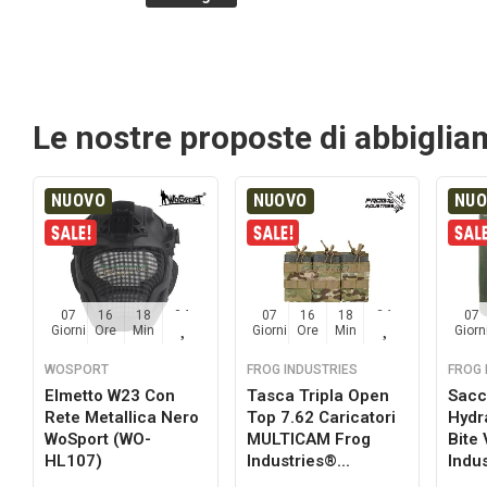
Le nostre proposte di abbigli
NUOVO
NUOVO
NU
07
16
18
33
07
16
18
33
07
Giorni
Ore
Min
Sec
Giorni
Ore
Min
Sec
Giorn
WOSPORT
FROG INDUSTRIES
FROG 
Elmetto W23 Con
Tasca Tripla Open
Sacc
Rete Metallica Nero
Top 7.62 Caricatori
Hydr
a
WoSport (WO-
MULTICAM Frog
Bite
HL107)
Industries®...
Indus