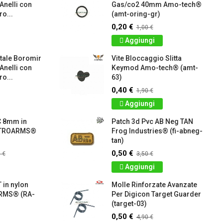
 Anelli con
Gas/co2 40mm Amo-tech®
o...
(amt-oring-gr)
0,20 €
1,00 €
Aggiungi
tale Boromir
Vite Bloccaggio Slitta
 Anelli con
Keymod Amo-tech® (amt-
o...
63)
0,40 €
1,90 €
Aggiungi
C 8mm in
Patch 3d Pvc AB Neg TAN
RETROARMS®
Frog Industries® (fi-abneg-
tan)
0,50 €
 €
3,50 €
Aggiungi
 in nylon
Molle Rinforzate Avanzate
RMS® (RA-
Per Digicon Target Guarder
(target-03)
0,50 €
4,90 €