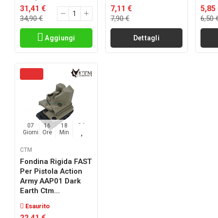
31,41 €
7,11 €
5,85
34,90 €
7,90 €
6,50 
Aggiungi
Dettagli
07
16
18
33
Giorni
Ore
Min
Sec
CTM
Fondina Rigida FAST
Per Pistola Action
Army AAP01 Dark
Earth Ctm...
Esaurito
22,41 €