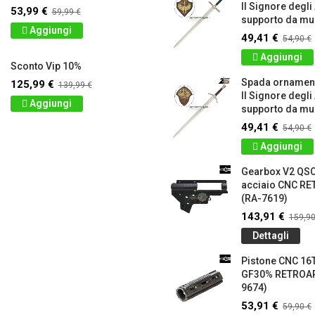
Il Signore degli
53,99 €
59,99 €
supporto da mur
Aggiungi
49,41 €
54,90 €
Aggiungi
Sconto Vip 10%
Spada ornamen
125,99 €
139,99 €
Il Signore degli
Aggiungi
supporto da mur
49,41 €
54,90 €
Aggiungi
Gearbox V2 QS
acciaio CNC 
(RA-7619)
143,91 €
159,90
Dettagli
Pistone CNC 16T
GF30% RETROA
9674)
53,91 €
59,90 €