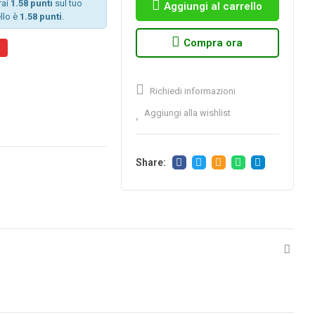
rai
1.58 punti
sul tuo
Aggiungi al carrello
llo è
1.58 punti
.
Compra ora
%
Richiedi informazioni
Aggiungi alla wishlist