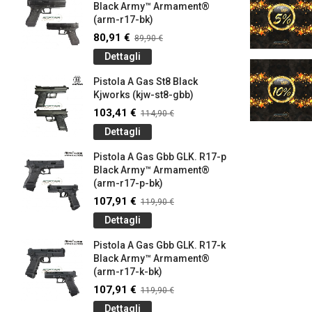
Black Army™ Armament®
(arm-r17-bk)
80,91 €
89,90 €
Dettagli
Pistola A Gas St8 Black
Kjworks (kjw-st8-gbb)
103,41 €
114,90 €
Dettagli
Pistola A Gas Gbb GLK. R17-p
Black Army™ Armament®
(arm-r17-p-bk)
107,91 €
119,90 €
Dettagli
Pistola A Gas Gbb GLK. R17-k
Black Army™ Armament®
(arm-r17-k-bk)
107,91 €
119,90 €
Dettagli