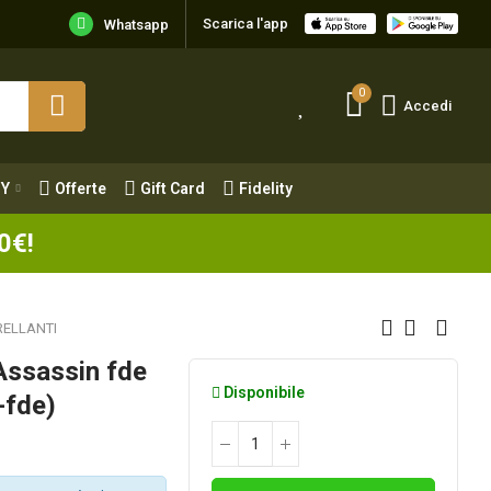
Scarica l'app
Y
Offerte
Gift Card
Fidelity
Whatsapp
0
Accedi
Y
Offerte
Gift Card
Fidelity
0€!
ELLANTI
Assassin fde
Disponibile
-fde)