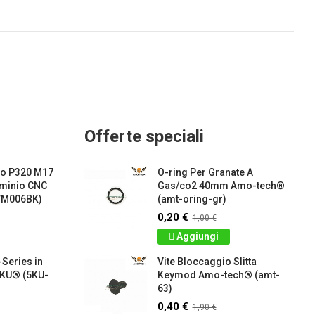
Offerte speciali
io P320 M17
O-ring Per Granate A
uminio CNC
Gas/co2 40mm Amo-tech®
VM006BK)
(amt-oring-gr)
0,20 €
1,00 €
Aggiungi
Series in
Vite Bloccaggio Slitta
5KU® (5KU-
Keymod Amo-tech® (amt-
63)
0,40 €
1,90 €