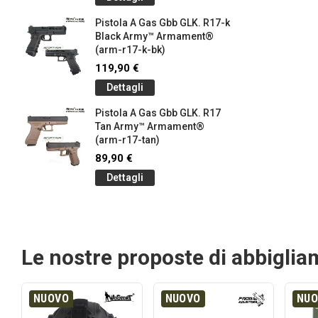
Pistola A Gas Gbb GLK. R17-k
Black Army™ Armament®
(arm-r17-k-bk)
119,90 €
Dettagli
Pistola A Gas Gbb GLK. R17
Tan Army™ Armament®
(arm-r17-tan)
89,90 €
Dettagli
Le nostre proposte di abbigli
NUOVO
NUOVO
NU