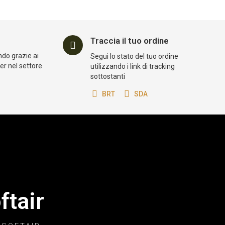
Traccia il tuo ordine
ndo grazie ai
Segui lo stato del tuo ordine
der nel settore
utilizzando i link di tracking
sottostanti
BRT
SDA
ftair