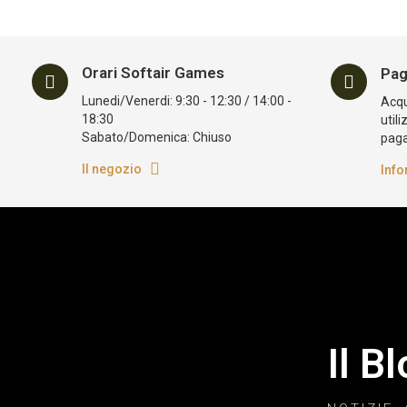
Orari Softair Games
Pag
Lunedi/Venerdi: 9:30 - 12:30 / 14:00 -
Acqui
18:30
utili
Sabato/Domenica: Chiuso
pag
Il negozio
Info
Il B