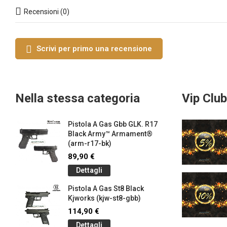
Recensioni (0)
Scrivi per primo una recensione
Nella stessa categoria
Vip Club
Pistola A Gas Gbb GLK. R17
Black Army™ Armament®
(arm-r17-bk)
89,90 €
Dettagli
Pistola A Gas St8 Black
Kjworks (kjw-st8-gbb)
114,90 €
Dettagli