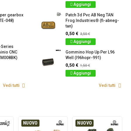
Aggiungi
 per gearbox
Patch 3d Pvc AB Neg TAN
TE-048)
Frog Industries® (fi-abneg-
tan)
0,50 €
3,50 €
Aggiungi
-Series
minio CNC
Gommino Hop Up Per L96
VM008BK)
Well (l96hopr-991)
0,50 €
1,50 €
Aggiungi
Vedi tutti
Vedi tutti
NUOVO
NUOVO