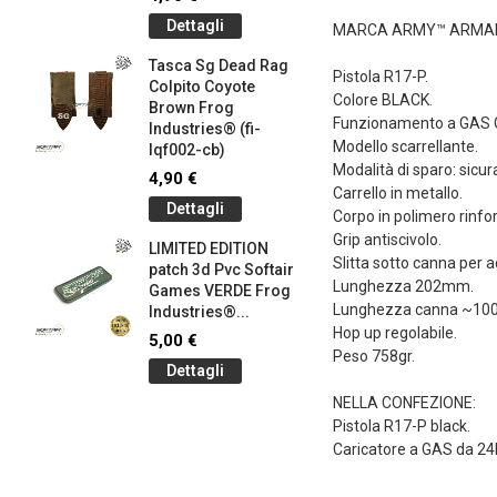
145-bk)
Dettagli
MARCA ARMY™ ARM
4,90 €
Tasca Sg Dead Rag
Dettag
Pistola R17-P.
Colpito Coyote
Colore BLACK.
Brown Frog
Braccial
Funzionamento a GAS 
Industries® (fi-
Silicone
Modello scarrellante.
lqf002-cb)
Olive Dr
Modalità di sparo: sicura
Industrie
4,90 €
Carrello in metallo.
1,00 €
Dettagli
Corpo in polimero rinfo
Dettag
Grip antiscivolo.
LIMITED EDITION
Slitta sotto canna per a
patch 3d Pvc Softair
Braccial
Lunghezza 202mm.
Games VERDE Frog
Silicone
Lunghezza canna ~10
g
Industries®...
Coyote 
Hop up regolabile.
Industrie
5,00 €
Peso 758gr.
1,00 €
Dettagli
Dettag
NELLA CONFEZIONE:
Pistola R17-P black.
Caricatore a GAS da 2