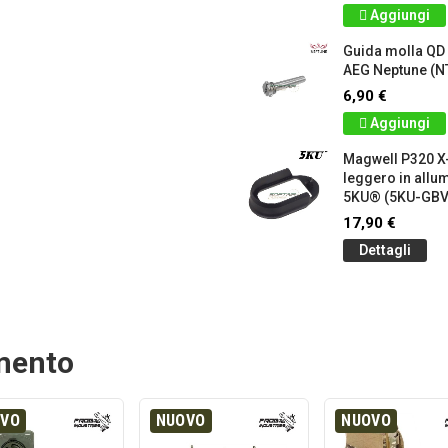
Aggiungi
Guida molla QD
AEG Neptune (N
6,90 €
Aggiungi
Magwell P320 X
leggero in allu
5KU® (5KU-GB
17,90 €
Dettagli
amento
OVO
NUOVO
NUOVO