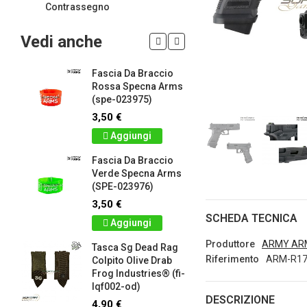
Contrassegno
Vedi anche
Fascia Da Braccio
LIMITED 
ir
Rossa Specna Arms
patch 3d 
(spe-023975)
Games 
.
Frog Ind
3,50 €
5,00 €
Aggiungi
Dettag
Fascia Da Braccio
ag
Verde Specna Arms
Panno S
(SPE-023976)
Colpito 
Industrie
3,50 €
lq2402-r
SCHEDA TECNICA
Aggiungi
2,90 €
Produttore
ARMY AR
Tasca Sg Dead Rag
Dettag
Riferimento
ARM-R17
Colpito Olive Drab
Frog Industries® (fi-
Portachi
lqf002-od)
apribott
DESCRIZIONE
-
d.c. tact
4,90 €