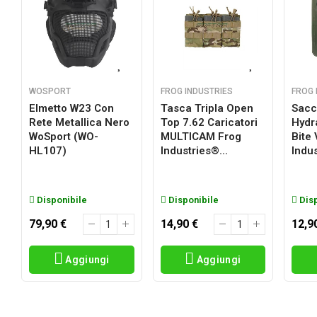
WOSPORT
FROG INDUSTRIES
FROG 
Elmetto W23 Con
Tasca Tripla Open
Sacc
Rete Metallica Nero
Top 7.62 Caricatori
Hydr
a
WoSport (WO-
MULTICAM Frog
Bite
HL107)
Industries®...
Indus
Disponibile
Disponibile
Disp
79,90 €
14,90 €
12,9
Aggiungi
Aggiungi