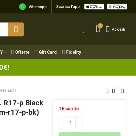
Scarica l'app
Y
Offerte
Gift Card
Fidelity
Whatsapp
0
Accedi
Y
Offerte
Gift Card
Fidelity
0€!
ELLANTI
. R17-p Black
Esaurito
m-r17-p-bk)