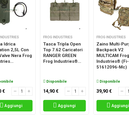
INDUSTRIES
FROG INDUSTRIES
FROG INDUSTRIES
a Idrica
Tasca Tripla Open
Zaino Multi-Pu
ation 2,5L Con
Top 7.62 Caricatori
Backpack V2
 Valve Nera Frog
RANGER GREEN
MULTICAM Fro
tries...
Frog Industries®...
Industries® (fi-
51612096-Mc)
onibile
Disponibile
Disponibile
0 €
14,90 €
39,90 €
Aggiungi
Aggiungi
Aggiung