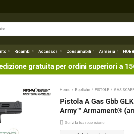
nto
Ricambi
Accessori
Consumabili
Armeria
HOBB
nto
Ricambi
Accessori
Consumabili
Armeria
HOBB
edizione gratuita per ordini superiori a 15
Home
Repliche
PISTOLE
GAS SCARR
Pistola A Gas Gbb GLK
Army™ Armament® (ar
Scrivi la tua recensione