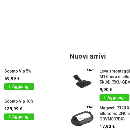
Nuovi arrivi
Sconto Vip 5%
Leva smontagg
M18 nera in all
59,99 €
5KU® (5KU-GB
Aggiungi
9,90 €
Aggiungi
Sconto Vip 10%
Magwell P320 X-
139,99 €
alluminio CNC 
Aggiungi
GBVM007BK)
17,90 €