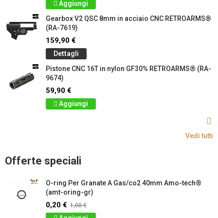
Aggiungi
Gearbox V2 QSC 8mm in acciaio CNC RETROARMS®
(RA-7619)
159,90 €
Dettagli
Pistone CNC 16T in nylon GF30% RETROARMS® (RA-
9674)
59,90 €
Aggiungi
Vedi tutti
Offerte speciali
O-ring Per Granate A Gas/co2 40mm Amo-tech®
(amt-oring-gr)
0,20 €
1,00 €