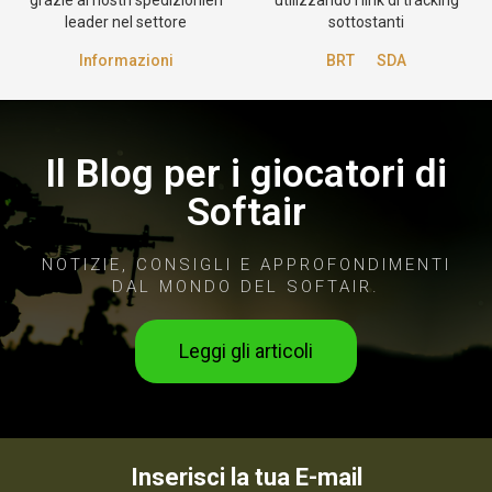
grazie ai nostri spedizionieri
utilizzando i link di tracking
leader nel settore
sottostanti
Informazioni
BRT
SDA
Il Blog per i giocatori di
Softair
NOTIZIE, CONSIGLI E APPROFONDIMENTI
DAL MONDO DEL SOFTAIR.
Leggi gli articoli
Inserisci la tua E-mail