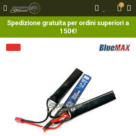
0
0
Spedizione gratuita per ordini superiori a
150€!