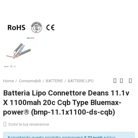
Home
Consumabili
BATTERIE
BATTERIE LIPO
Batteria Lipo Connettore Deans 11.1v
X 1100mah 20c Cqb Type Bluemax-
power® (bmp-11.1x1100-ds-cqb)
Scrivi la tua recensione
Acquistando questo prodotto aggiungerai
0.32 punti
sul tuo