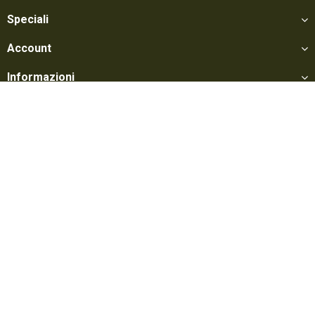
Speciali
Account
Informazioni
Utili
Social
Softair Games S.r.l. -
Via Lorenzo Tabellione, 13 - 47891 Falciano - Zona
Produttiva Rovereta (RSM) Tel. 0549 906075 - E-mail:
info@softairgames.net
C.O.E. SM 22326 - Autorizzazione E-commerce N° 339 del 24/08/2015