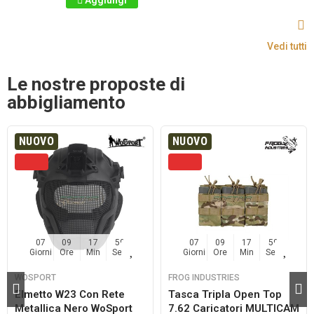
Aggiungi
Vedi tutti
Le nostre proposte di
abbigliamento
NUOVO
NUOVO
07
09
17
59
07
09
17
59
Giorni
Ore
Min
Sec
Giorni
Ore
Min
Sec
WOSPORT
FROG INDUSTRIES
Elmetto W23 Con Rete
Tasca Tripla Open Top
Metallica Nero WoSport
7.62 Caricatori MULTICAM