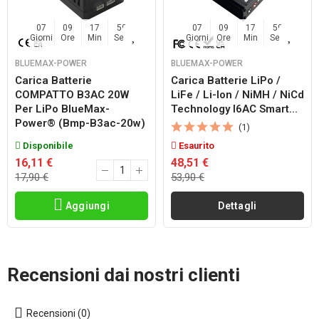
07
09
17
59
07
09
17
59
Giorni
Ore
Min
Sec
Giorni
Ore
Min
Sec
BLUEMAX-POWER
BLUEMAX-POWER
Carica Batterie
Carica Batterie LiPo /
COMPATTO B3AC 20W
LiFe / Li-Ion / NiMH / NiCd
Per LiPo BlueMax-
Technology I6AC Smart...
Power® (bmp-B3ac-20w)
(1)
Disponibile
Esaurito
16,11 €
48,51 €
17,90 €
53,90 €
Aggiungi
Dettagli
Recensioni dai nostri clienti
Recensioni (0)