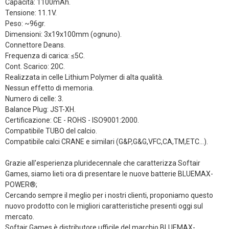
Capacità: 1100mAh.
Tensione: 11.1V.
Peso: ~96gr.
Dimensioni: 3
x19x100mm (ognuno)
.
Connettore Deans.
Frequenza di carica: ≤5C.
Cont. Scarico: 20C.
Realizzata in celle Lithium Polymer di alta qualità.
Nessun effetto di memoria.
Numero di celle: 3.
Balance Plug: JST-XH.
Certificazione: CE - ROHS - ISO9001:2000.
Compatibile TUBO del calcio.
Compatibile calci CRANE e similari (G&P,G&G,VFC,CA,TM,ETC...).
Grazie all'esperienza pluridecennale che caratterizza Softair
Games, siamo lieti ora di presentare le nuove batterie BLUEMAX-
POWER®;
Cercando sempre il meglio per i nostri clienti, proponiamo questo
nuovo prodotto con le migliori caratteristiche presenti oggi sul
mercato.
Softair Games è distributore ufficile del marchio BLUEMAX-