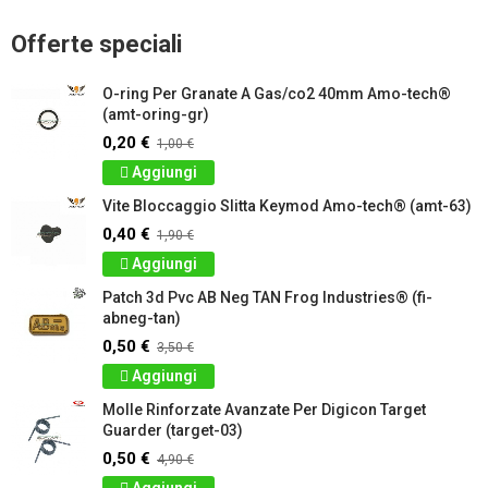
Offerte speciali
O-ring Per Granate A Gas/co2 40mm Amo-tech®
(amt-oring-gr)
0,20 €
1,00 €
Aggiungi
Vite Bloccaggio Slitta Keymod Amo-tech® (amt-63)
0,40 €
1,90 €
Aggiungi
Patch 3d Pvc AB Neg TAN Frog Industries® (fi-
abneg-tan)
0,50 €
3,50 €
Aggiungi
Molle Rinforzate Avanzate Per Digicon Target
Guarder (target-03)
0,50 €
4,90 €