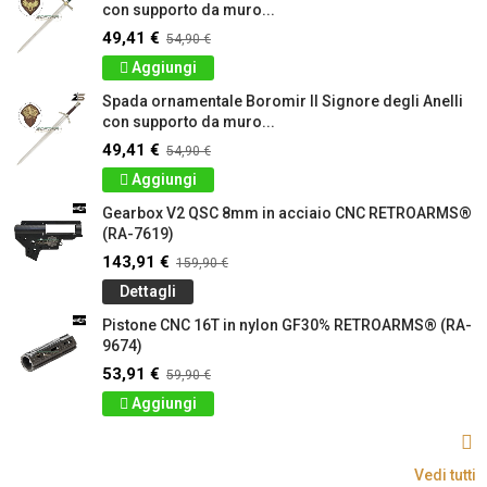
con supporto da muro...
49,41 €
54,90 €
Aggiungi
Spada ornamentale Boromir Il Signore degli Anelli
con supporto da muro...
49,41 €
54,90 €
Aggiungi
Gearbox V2 QSC 8mm in acciaio CNC RETROARMS®
(RA-7619)
143,91 €
159,90 €
Dettagli
Pistone CNC 16T in nylon GF30% RETROARMS® (RA-
9674)
53,91 €
59,90 €
Aggiungi
Vedi tutti