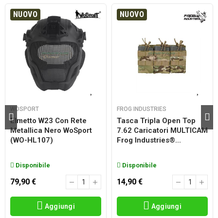
NUOVO
NUOVO
WOSPORT
FROG INDUSTRIES
Elmetto W23 Con Rete
Tasca Tripla Open Top
Metallica Nero WoSport
7.62 Caricatori MULTICAM
(WO-HL107)
Frog Industries®...
Disponibile
Disponibile
79,90 €
14,90 €
Aggiungi
Aggiungi