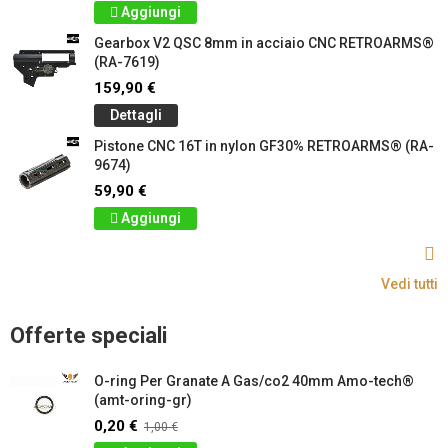
Aggiungi
Gearbox V2 QSC 8mm in acciaio CNC RETROARMS®
(RA-7619)
159,90 €
Dettagli
Pistone CNC 16T in nylon GF30% RETROARMS® (RA-
9674)
59,90 €
Aggiungi
Vedi tutti
Offerte speciali
O-ring Per Granate A Gas/co2 40mm Amo-tech®
(amt-oring-gr)
0,20 €
1,00 €