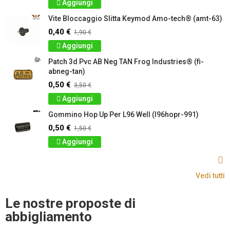
Aggiungi
Vite Bloccaggio Slitta Keymod Amo-tech® (amt-63)
0,40 €
1,90 €
Aggiungi
Patch 3d Pvc AB Neg TAN Frog Industries® (fi-
abneg-tan)
0,50 €
3,50 €
Aggiungi
Gommino Hop Up Per L96 Well (l96hopr-991)
0,50 €
1,50 €
Aggiungi
Vedi tutti
Le nostre proposte di
abbigliamento