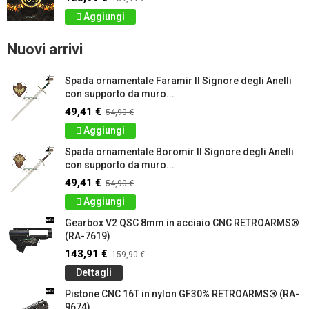
Aggiungi
Nuovi arrivi
Spada ornamentale Faramir Il Signore degli Anelli
con supporto da muro...
49,41 €
54,90 €
Aggiungi
Spada ornamentale Boromir Il Signore degli Anelli
con supporto da muro...
49,41 €
54,90 €
Aggiungi
Gearbox V2 QSC 8mm in acciaio CNC RETROARMS®
(RA-7619)
143,91 €
159,90 €
Dettagli
Pistone CNC 16T in nylon GF30% RETROARMS® (RA-
9674)