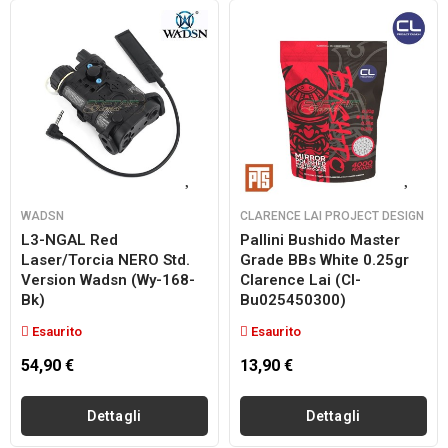
WADSN
CLARENCE LAI PROJECT DESIGN
L3-NGAL Red
Pallini Bushido Master
Laser/torcia NERO Std.
Grade BBs White 0.25gr
Version Wadsn (wy-168-
Clarence Lai (cl-
Bk)
Bu025450300)
Esaurito
Esaurito
54,90 €
13,90 €
Dettagli
Dettagli