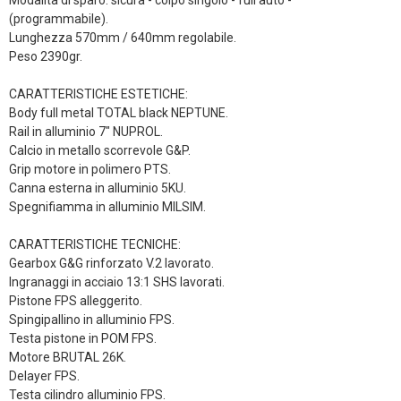
Modalità di sparo: sicura - colpo singolo - full auto -
(programmabile).
Lunghezza 570mm / 640mm regolabile.
Peso 2390gr.
CARATTERISTICHE ESTETICHE:
Body full metal TOTAL black NEPTUNE.
Rail in alluminio 7" NUPROL.
Calcio in metallo scorrevole G&P.
Grip motore in polimero PTS.
Canna esterna in alluminio 5KU.
Spegnifiamma in alluminio MILSIM.
CARATTERISTICHE TECNICHE:
Gearbox G&G rinforzato V.2 lavorato.
Ingranaggi in acciaio 13:1 SHS lavorati.
Pistone FPS alleggerito.
Spingipallino in alluminio FPS.
Testa pistone in POM FPS.
Motore BRUTAL 26K.
Delayer FPS.
Testa cilindro alluminio FPS.