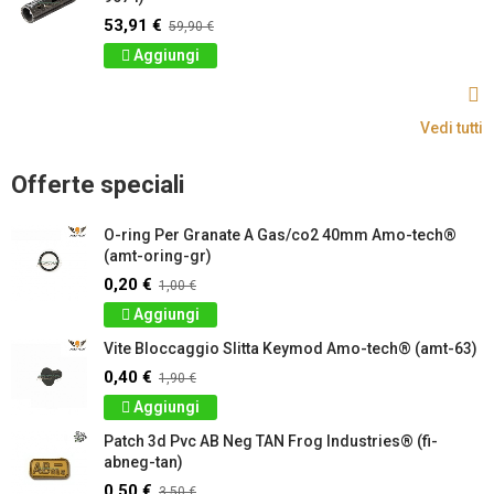
53,91 €
59,90 €
Aggiungi
Vedi tutti
Offerte speciali
O-ring Per Granate A Gas/co2 40mm Amo-tech®
(amt-oring-gr)
0,20 €
1,00 €
Aggiungi
Vite Bloccaggio Slitta Keymod Amo-tech® (amt-63)
0,40 €
1,90 €
Aggiungi
Patch 3d Pvc AB Neg TAN Frog Industries® (fi-
abneg-tan)
0,50 €
3,50 €