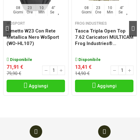
08
23
10
44
08
23
10
44
Giorni
Ore
Min
Sec
Giorni
Ore
Min
Sec
WOSPORT
FROG INDUSTRIES
Elmetto W23 Con Rete
Tasca Tripla Open Top
Metallica Nero WoSport
7.62 Caricatori MULTICAM
(WO-HL107)
Frog Industries®...
Disponibile
Disponibile
71,91 €
13,41 €
79,90 €
14,90 €
Aggiungi
Aggiungi