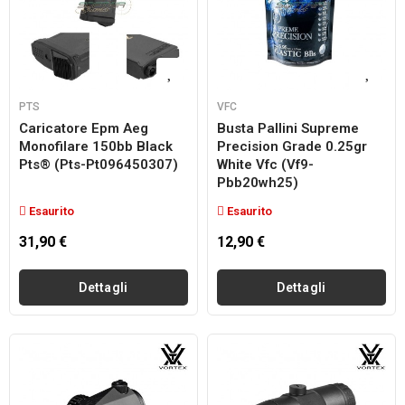
PTS
VFC
Caricatore Epm Aeg
Busta Pallini Supreme
Monofilare 150bb Black
Precision Grade 0.25gr
Pts® (pts-Pt096450307)
White Vfc (vf9-
Pbb20wh25)
Esaurito
Esaurito
31,90 €
12,90 €
Dettagli
Dettagli