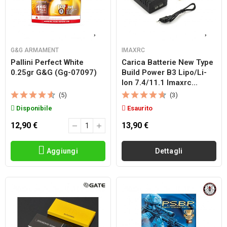
G&G ARMAMENT
IMAXRC
Pallini Perfect White
Carica Batterie New Type
0.25gr G&g (gg-07097)
Build Power B3 Lipo/li-
Ion 7.4/11.1 Imaxrc...
(5)
(3)
Disponibile
Esaurito
12,90 €
13,90 €
Aggiungi
Dettagli