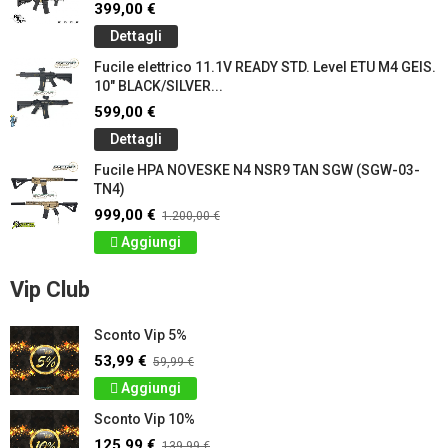
399,00 €
Dettagli
Fucile elettrico 11.1V READY STD. Level ETU M4 GEIS.
10" BLACK/SILVER...
599,00 €
Dettagli
Fucile HPA NOVESKE N4 NSR9 TAN SGW (SGW-03-
TN4)
999,00 €
1.200,00 €
Aggiungi
Vip Club
Sconto Vip 5%
53,99 €
59,99 €
Aggiungi
Sconto Vip 10%
125,99 €
139,99 €