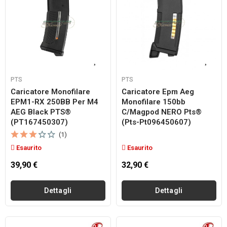
PTS
PTS
Caricatore Monofilare
Caricatore Epm Aeg
EPM1-RX 250BB Per M4
Monofilare 150bb
AEG Black PTS®
C/Magpod NERO Pts®
(PT167450307)
(pts-Pt096450607)
(1)
Esaurito
Esaurito
39,90 €
32,90 €
Dettagli
Dettagli