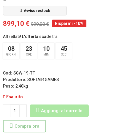
Avviso restock
899,10 €
Risparmi -10%
999,00 €
Affrettati! L'offerta scade tra
08
23
10
44
GIORNI
ORE
MIN
SEC
Cod:
SGW-19-TT
Produttore:
SOFTAIR GAMES
Peso:
2.40kg
Esaurito
Aggiungi al carrello
Compra ora