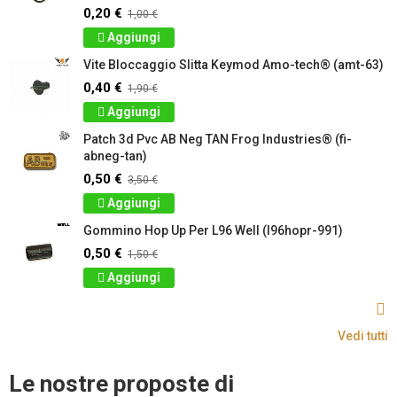
0,20 €
1,00 €
Aggiungi
Vite Bloccaggio Slitta Keymod Amo-tech® (amt-63)
0,40 €
1,90 €
Aggiungi
Patch 3d Pvc AB Neg TAN Frog Industries® (fi-
abneg-tan)
0,50 €
3,50 €
Aggiungi
Gommino Hop Up Per L96 Well (l96hopr-991)
0,50 €
1,50 €
Aggiungi
Vedi tutti
Le nostre proposte di