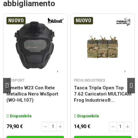
abbigliamento
NUOVO
NUOVO
WOSPORT
FROG INDUSTRIES
Elmetto W23 Con Rete
Tasca Tripla Open Top
Metallica Nero WoSport
7.62 Caricatori MULTICAM
(WO-HL107)
Frog Industries®...
Disponibile
Disponibile
79,90 €
14,90 €