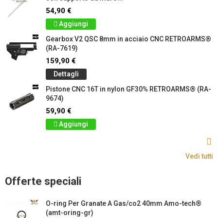
54,90 €
Aggiungi
Gearbox V2 QSC 8mm in acciaio CNC RETROARMS®
(RA-7619)
159,90 €
Dettagli
Pistone CNC 16T in nylon GF30% RETROARMS® (RA-
9674)
59,90 €
Aggiungi
Vedi tutti
Offerte speciali
O-ring Per Granate A Gas/co2 40mm Amo-tech®
(amt-oring-gr)