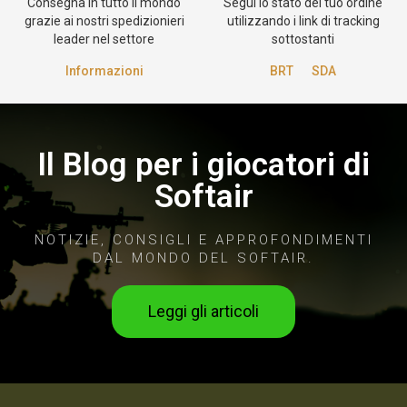
Consegna in tutto il mondo
Segui lo stato del tuo ordine
grazie ai nostri spedizionieri
utilizzando i link di tracking
leader nel settore
sottostanti
Informazioni
BRT
SDA
Il Blog per i giocatori di
Softair
NOTIZIE, CONSIGLI E APPROFONDIMENTI
DAL MONDO DEL SOFTAIR.
Leggi gli articoli