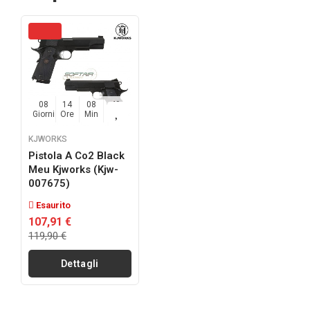
08
14
08
48
Giorni
Ore
Min
Sec
KJWORKS
Pistola A Co2 Black
Meu Kjworks (kjw-
007675)
Esaurito
107,91 €
119,90 €
Dettagli