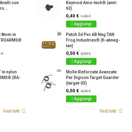
 Anelli con
Keymod Amo-tech® (amt-
o...
63)
0,40 €
1,90 €
Aggiungi
C 8mm in
Patch 3d Pvc AB Neg TAN
RETROARMS®
Frog Industries® (fi-abneg-
tan)
0,50 €
 €
3,50 €
Aggiungi
 in nylon
Molle Rinforzate Avanzate
RMS® (RA-
Per Digicon Target Guarder
(target-03)
0,50 €
4,90 €
Aggiungi
Vedi tutti
Vedi tutti