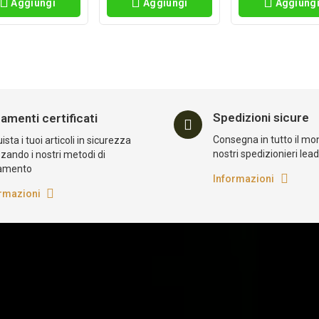
Aggiungi
Aggiungi
Aggiung
Spedizioni sicure
amenti certificati
Consegna in tutto il mo
sta i tuoi articoli in sicurezza
nostri spedizionieri lea
zzando i nostri metodi di
amento
Informazioni
rmazioni