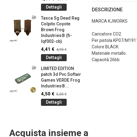
145-bk)
Dettagli
DESCRIZIONE
4,41 €
4
Tasca Sg Dead Rag
Dettag
MARCA KJWORKS
Colpito Coyote
Brown Frog
Braccial
Caricatore CO2.
Industries® (fi-
Silicone
Per pistola KP07/M1911
lqf002-cb)
Olive Dr
Colore BLACK.
Industrie
4,41 €
4,90 €
Materiale metallo.
0,90 €
1
Dettagli
Capacità 26bb.
Dettag
LIMITED EDITION
patch 3d Pvc Softair
Braccial
Games VERDE Frog
Silicone
g
Industries®...
Coyote 
Industrie
4,50 €
5,00 €
0,90 €
1
Dettagli
Dettag
Acquista insieme a