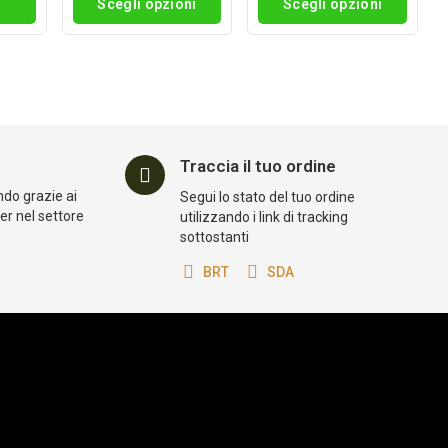
i
Scegli opzioni
Scegli opzioni
Traccia il tuo ordine
ndo grazie ai
Segui lo stato del tuo ordine
der nel settore
utilizzando i link di tracking
sottostanti
BRT
SDA