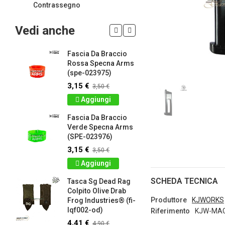
Contrassegno
Vedi anche
Fascia Da Braccio
LIMITED 
ir
Rossa Specna Arms
patch 3d 
(spe-023975)
Games 
.
Frog Ind
3,15 €
3,50 €
4,50 €
5
Aggiungi
Dettag
Fascia Da Braccio
ag
Verde Specna Arms
Panno S
(SPE-023976)
Colpito 
Industrie
3,15 €
3,50 €
lq2402-r
Aggiungi
2,61 €
2
SCHEDA TECNICA
Tasca Sg Dead Rag
Dettag
Colpito Olive Drab
Produttore
KJWORKS
Frog Industries® (fi-
Portachi
lqf002-od)
apribott
Riferimento
KJW-MAG
-
d.c. tact
4,41 €
4,90 €