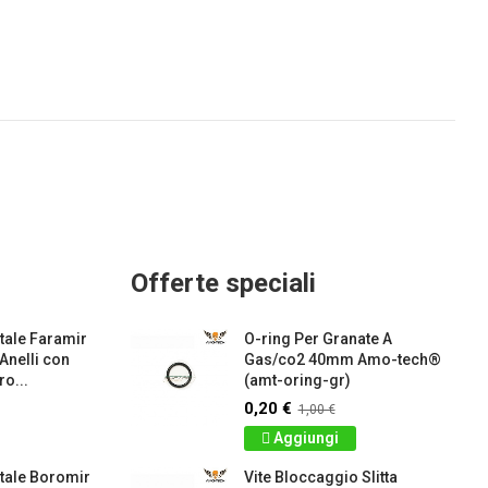
Offerte speciali
ale Faramir
O-ring Per Granate A
 Anelli con
Gas/co2 40mm Amo-tech®
o...
(amt-oring-gr)
0,20 €
1,00 €
Aggiungi
tale Boromir
Vite Bloccaggio Slitta