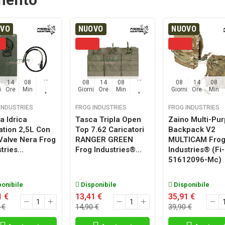
OVO
NUOVO
NUOVO
14
08
48
08
14
08
48
08
14
08
i
Ore
Min
Sec
Giorni
Ore
Min
Sec
Giorni
Ore
Min
INDUSTRIES
FROG INDUSTRIES
FROG INDUSTRIES
a Idrica
Tasca Tripla Open
Zaino Multi-Pu
ation 2,5L Con
Top 7.62 Caricatori
Backpack V2
 Valve Nera Frog
RANGER GREEN
MULTICAM Fro
tries...
Frog Industries®...
Industries® (fi-
51612096-Mc)
onibile
Disponibile
Disponibile
1 €
13,41 €
35,91 €
 €
14,90 €
39,90 €