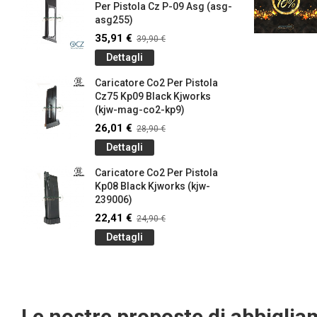
Per Pistola Cz P-09 Asg (asg-
asg255)
35,91 €
39,90 €
Dettagli
Caricatore Co2 Per Pistola
Cz75 Kp09 Black Kjworks
(kjw-mag-co2-kp9)
26,01 €
28,90 €
Dettagli
Caricatore Co2 Per Pistola
Kp08 Black Kjworks (kjw-
239006)
22,41 €
24,90 €
Dettagli
Le nostre proposte di abbigli