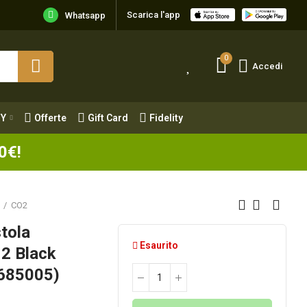
Scarica l'app
Y
Offerte
Gift Card
Fidelity
Whatsapp
0
Accedi
Y
Offerte
Gift Card
Fidelity
0€!
CO2
tola
Esaurito
2 Black
/685005)