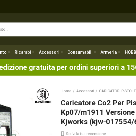
nto
Ricambi
Accessori
Consumabili
Armeria
HOBB
nto
Ricambi
Accessori
Consumabili
Armeria
HOBB
edizione gratuita per ordini superiori a 15
Home
Accessori
CARICATORI PISTOLE
Caricatore Co2 Per Pis
Kp07/m1911 Versione 
Kjworks (kjw-017554
Scrivi la tua recensione