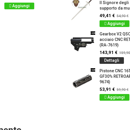
Il Signore degli
Aggiungi
supporto da mur
49,41 €
54,90 €
Aggiungi
Gearbox V2 QS
acciaio CNC 
(RA-7619)
143,91 €
159,90
Dettagli
Pistone CNC 16T
GF30% RETROA
9674)
53,91 €
59,90 €
Aggiungi
amento