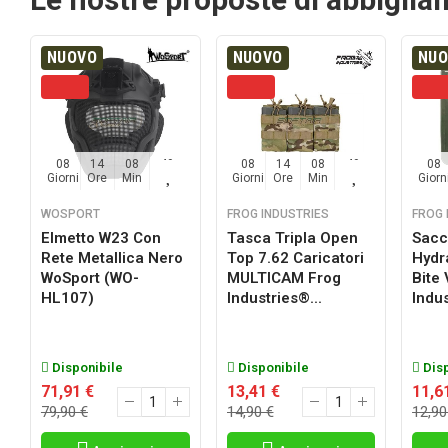
NUOVO
NUOVO
NU
08
14
08
48
08
14
08
48
08
Giorni
Ore
Min
Sec
Giorni
Ore
Min
Sec
Giorn
WOSPORT
FROG INDUSTRIES
FROG 
Elmetto W23 Con
Tasca Tripla Open
Sacc
Rete Metallica Nero
Top 7.62 Caricatori
Hydr
a
WoSport (WO-
MULTICAM Frog
Bite
HL107)
Industries®...
Indus
Disponibile
Disponibile
Disp
71,91 €
13,41 €
11,6
79,90 €
14,90 €
12,90