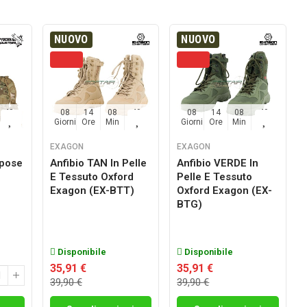
NUOVO
NUOVO
48
08
14
08
48
08
14
08
48
Sec
Giorni
Ore
Min
Sec
Giorni
Ore
Min
Sec
EXAGON
EXAGON
rpose
Anfibio TAN In Pelle
Anfibio VERDE In
E Tessuto Oxford
Pelle E Tessuto
g
Exagon (EX-BTT)
Oxford Exagon (EX-
BTG)
Disponibile
Disponibile
35,91 €
35,91 €
39,90 €
39,90 €