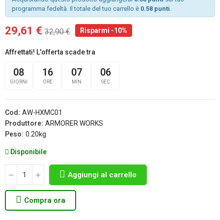
programma fedeltà. Il totale del tuo carrello è
0.58 punti
.
29,61 €
Risparmi -10%
32,90 €
Affrettati! L'offerta scade tra
08
16
07
06
GIORNI
ORE
MIN
SEC
Cod:
AW-HXMC01
Produttore:
ARMORER WORKS
Peso:
0.20kg
Disponibile
Aggiungi al carrello
Compra ora