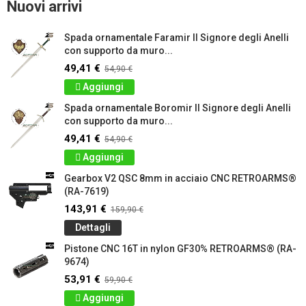
Nuovi arrivi
Spada ornamentale Faramir Il Signore degli Anelli
con supporto da muro...
49,41 €
54,90 €
Aggiungi
Spada ornamentale Boromir Il Signore degli Anelli
con supporto da muro...
49,41 €
54,90 €
Aggiungi
Gearbox V2 QSC 8mm in acciaio CNC RETROARMS®
(RA-7619)
143,91 €
159,90 €
Dettagli
Pistone CNC 16T in nylon GF30% RETROARMS® (RA-
9674)
53,91 €
59,90 €
Aggiungi