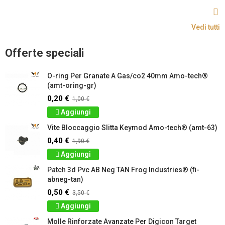
Vedi tutti
Offerte speciali
O-ring Per Granate A Gas/co2 40mm Amo-tech®
(amt-oring-gr)
0,20 €
1,00 €
Aggiungi
Vite Bloccaggio Slitta Keymod Amo-tech® (amt-63)
0,40 €
1,90 €
Aggiungi
Patch 3d Pvc AB Neg TAN Frog Industries® (fi-
abneg-tan)
0,50 €
3,50 €
Aggiungi
Molle Rinforzate Avanzate Per Digicon Target