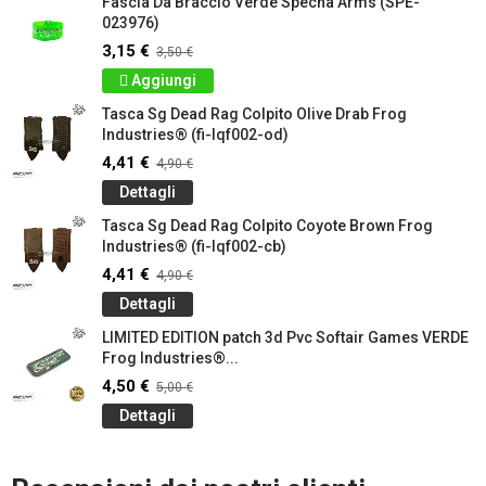
Fascia Da Braccio Verde Specna Arms (SPE-
023976)
3,15 €
3,50 €
Aggiungi
Tasca Sg Dead Rag Colpito Olive Drab Frog
Industries® (fi-lqf002-od)
4,41 €
4,90 €
Dettagli
Tasca Sg Dead Rag Colpito Coyote Brown Frog
Industries® (fi-lqf002-cb)
4,41 €
4,90 €
Dettagli
LIMITED EDITION patch 3d Pvc Softair Games VERDE
Frog Industries®...
4,50 €
5,00 €
Dettagli