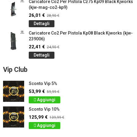
Caricatore Co2 Per Pistola Cz75 Kp09 Black Kjworks
(kjw-mag-co2-kp9)
26,01 €
28,90 €
Dettagli
Caricatore Co2 Per Pistola Kp08 Black Kjworks (kjw-
239006)
22,41 €
24,90 €
Dettagli
Vip Club
Sconto Vip 5%
53,99 €
59,99 €
Aggiungi
Sconto Vip 10%
125,99 €
139,99 €
Aggiungi