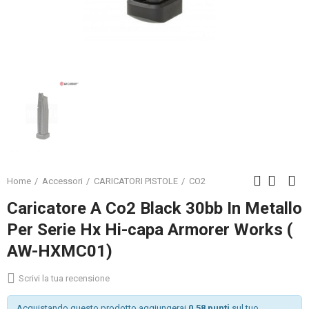
Home
Accessori
CARICATORI PISTOLE
CO2
Caricatore A Co2 Black 30bb In Metallo
Per Serie Hx Hi-capa Armorer Works (
AW-HXMC01)
Scrivi la tua recensione
Acquistando questo prodotto aggiungerai
0.58 punti
sul tuo