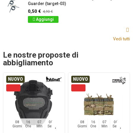
Guarder (target-03)
0,50 €
4,90 €
Aggiungi
Vedi tutti
Le nostre proposte di
abbigliamento
NUOVO
NUOVO
08
16
07
06
08
16
07
06
Giorni
Ore
Min
Sec
Giorni
Ore
Min
Sec