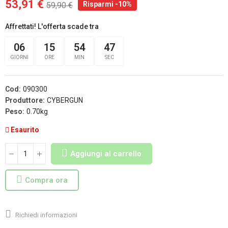
53,91 €
Risparmi -10%
59,90 €
Affrettati! L'offerta scade tra
06
15
54
46
GIORNI
ORE
MIN
SEC
Cod:
090300
Produttore:
CYBERGUN
Peso:
0.70kg
Esaurito
Aggiungi al carrello
Compra ora
Richiedi informazioni