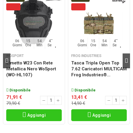
06
15
54
46
06
15
54
46
Giorni
Ore
Min
Sec
Giorni
Ore
Min
Sec
WOSPORT
FROG INDUSTRIES
Elmetto W23 Con Rete
Tasca Tripla Open Top
Metallica Nero WoSport
7.62 Caricatori MULTICAM
(WO-HL107)
Frog Industries®...
Disponibile
Disponibile
71,91 €
13,41 €
79,90 €
14,90 €
Aggiungi
Aggiungi