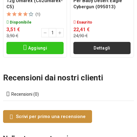
12g Umarex (co2umarex-
Per Baby Desert Eagle
C5)
Cybergun (095013)
(1)
Disponibile
Esaurito
3,51 €
22,41 €
3,90 €
24,90 €
Aggiungi
Dettagli
Recensioni dai nostri clienti
Recensioni (0)
Scrivi per primo una recensione