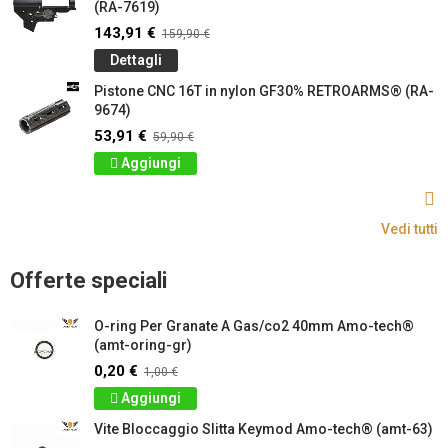
(RA-7619)
143,91 €
159,90 €
Dettagli
Pistone CNC 16T in nylon GF30% RETROARMS® (RA-
9674)
53,91 €
59,90 €
Aggiungi
Vedi tutti
Offerte speciali
O-ring Per Granate A Gas/co2 40mm Amo-tech®
(amt-oring-gr)
0,20 €
1,00 €
Aggiungi
Vite Bloccaggio Slitta Keymod Amo-tech® (amt-63)