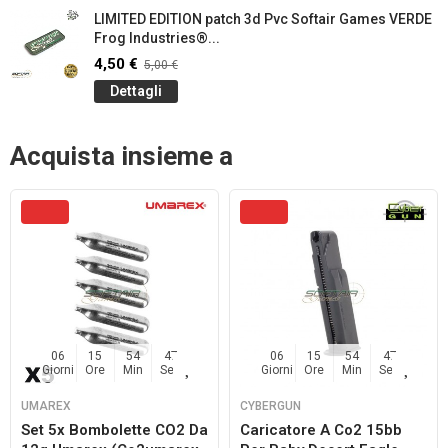
LIMITED EDITION patch 3d Pvc Softair Games VERDE
Frog Industries®...
4,50 €
5,00 €
Dettagli
Acquista insieme a
06
15
54
46
06
15
54
46
Giorni
Ore
Min
Sec
Giorni
Ore
Min
Sec
UMAREX
CYBERGUN
Set 5x Bombolette CO2 Da
Caricatore A Co2 15bb