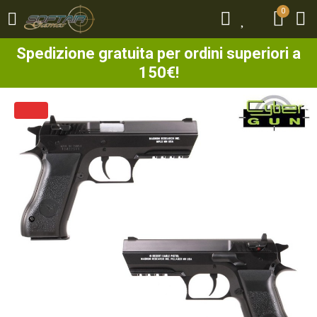
0
0
Spedizione gratuita per ordini superiori a
150€!