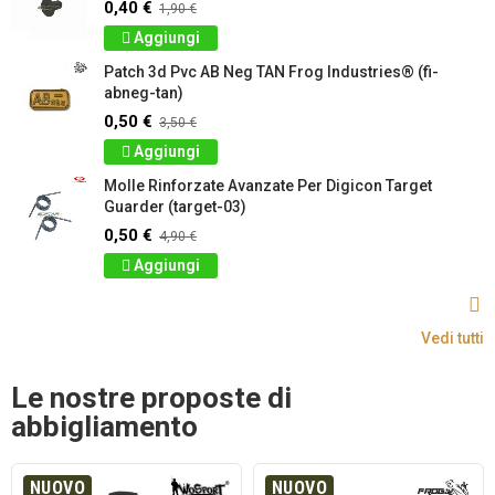
0,40 €
1,90 €
Aggiungi
Patch 3d Pvc AB Neg TAN Frog Industries® (fi-
abneg-tan)
0,50 €
3,50 €
Aggiungi
Molle Rinforzate Avanzate Per Digicon Target
Guarder (target-03)
0,50 €
4,90 €
Aggiungi
Vedi tutti
Le nostre proposte di
abbigliamento
NUOVO
NUOVO