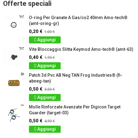
Offerte speciali
O-ring Per Granate A Gas/co2 40mm Amo-tech®
(amt-oring-gr)
0,20 €
1,00 €
Aggiungi
Vite Bloccaggio Slitta Keymod Amo-tech® (amt-63)
0,40 €
1,90 €
Aggiungi
Patch 3d Pvc AB Neg TAN Frog Industries® (fi-
abneg-tan)
0,50 €
3,50 €
Aggiungi
Molle Rinforzate Avanzate Per Digicon Target
Guarder (target-03)
0,50 €
4,90 €
Aggiungi