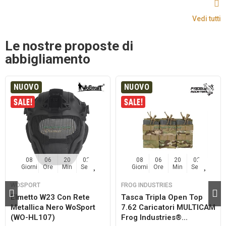
Vedi tutti
Le nostre proposte di
abbigliamento
NUOVO
NUOVO
08
06
20
02
08
06
20
02
Giorni
Ore
Min
Sec
Giorni
Ore
Min
Sec
WOSPORT
FROG INDUSTRIES
Elmetto W23 Con Rete
Tasca Tripla Open Top
Metallica Nero WoSport
7.62 Caricatori MULTICAM
(WO-HL107)
Frog Industries®...