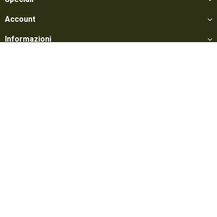
Account
Informazioni
Utili
Social
Softair Games S.r.l. -
Via Lorenzo Tabellione, 13 - 47891 Falciano - Zona
Produttiva Rovereta (RSM) Tel. 0549 906075 - E-mail:
info@softairgames.net
C.O.E. SM 22326 - Autorizzazione E-commerce N° 339 del 24/08/2015