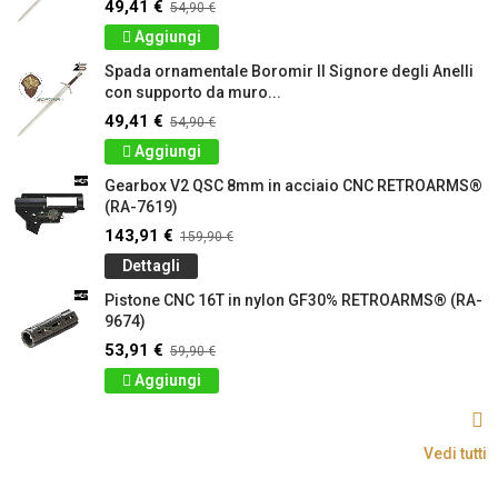
49,41 €
54,90 €
Aggiungi
Spada ornamentale Boromir Il Signore degli Anelli
con supporto da muro...
49,41 €
54,90 €
Aggiungi
Gearbox V2 QSC 8mm in acciaio CNC RETROARMS®
(RA-7619)
143,91 €
159,90 €
Dettagli
Pistone CNC 16T in nylon GF30% RETROARMS® (RA-
9674)
53,91 €
59,90 €
Aggiungi
Vedi tutti