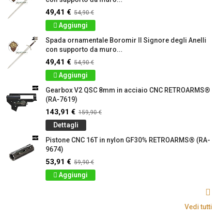
49,41 €
54,90 €
Aggiungi
Spada ornamentale Boromir Il Signore degli Anelli
con supporto da muro...
49,41 €
54,90 €
Aggiungi
Gearbox V2 QSC 8mm in acciaio CNC RETROARMS®
(RA-7619)
143,91 €
159,90 €
Dettagli
Pistone CNC 16T in nylon GF30% RETROARMS® (RA-
9674)
53,91 €
59,90 €
Aggiungi
Vedi tutti