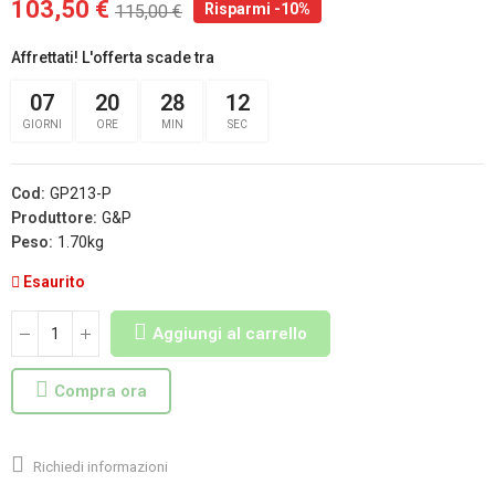
103,50 €
Risparmi -10%
115,00 €
Affrettati! L'offerta scade tra
07
20
28
11
GIORNI
ORE
MIN
SEC
Cod:
GP213-P
Produttore:
G&P
Peso:
1.70kg
Esaurito
Aggiungi al carrello
Compra ora
Richiedi informazioni