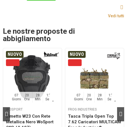
Vedi tutti
Le nostre proposte di
abbigliamento
NUOVO
NUOVO
07
20
28
11
07
20
28
11
Giorni
Ore
Min
Sec
Giorni
Ore
Min
Sec
WOSPORT
FROG INDUSTRIES
Elmetto W23 Con Rete
Tasca Tripla Open Top
Metallica Nero WoSport
7.62 Caricatori MULTICAM