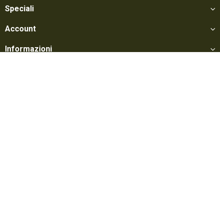
Speciali
Account
Informazioni
Utili
Social
Softair Games S.r.l. -
Via Lorenzo Tabellione, 13 - 47891 Falciano - Zona
Produttiva Rovereta (RSM) Tel. 0549 906075 - E-mail:
info@softairgames.net
C.O.E. SM 22326 - Autorizzazione E-commerce N° 339 del 24/08/2015