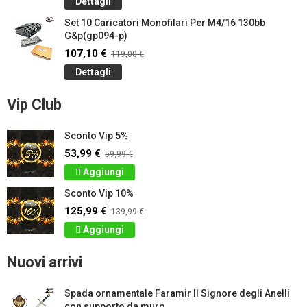
Dettagli
Set 10 Caricatori Monofilari Per M4/16 130bb
G&p(gp094-p)
107,10 €
119,00 €
Dettagli
Vip Club
Sconto Vip 5%
53,99 €
59,99 €
Aggiungi
Sconto Vip 10%
125,99 €
139,99 €
Aggiungi
Nuovi arrivi
Spada ornamentale Faramir Il Signore degli Anelli
con supporto da muro...