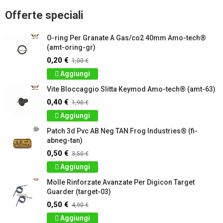
Offerte speciali
O-ring Per Granate A Gas/co2 40mm Amo-tech®
(amt-oring-gr)
0,20 €
1,00 €
Aggiungi
Vite Bloccaggio Slitta Keymod Amo-tech® (amt-63)
0,40 €
1,90 €
Aggiungi
Patch 3d Pvc AB Neg TAN Frog Industries® (fi-
abneg-tan)
0,50 €
3,50 €
Aggiungi
Molle Rinforzate Avanzate Per Digicon Target
Guarder (target-03)
0,50 €
4,90 €
Aggiungi