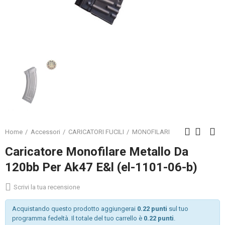
Home
Accessori
CARICATORI FUCILI
MONOFILARI
Caricatore Monofilare Metallo Da
120bb Per Ak47 E&l (el-1101-06-b)
Scrivi la tua recensione
Acquistando questo prodotto aggiungerai
0.22 punti
sul tuo
programma fedeltà. Il totale del tuo carrello è
0.22 punti
.