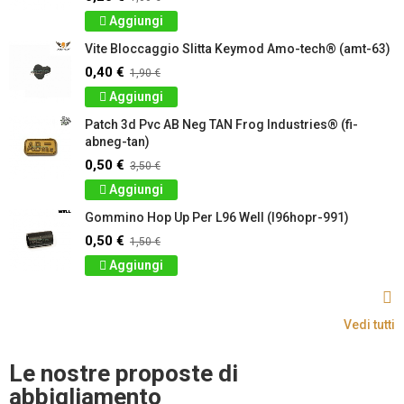
Aggiungi
Vite Bloccaggio Slitta Keymod Amo-tech® (amt-63)
0,40 €
1,90 €
Aggiungi
Patch 3d Pvc AB Neg TAN Frog Industries® (fi-
abneg-tan)
0,50 €
3,50 €
Aggiungi
Gommino Hop Up Per L96 Well (l96hopr-991)
0,50 €
1,50 €
Aggiungi
Vedi tutti
Le nostre proposte di
abbigliamento