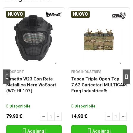
NUOVO
NUOVO
WOSPORT
FROG INDUSTRIES
Elmetto W23 Con Rete
Tasca Tripla Open Top
Metallica Nero WoSport
7.62 Caricatori MULTICAM
(WO-HL107)
Frog Industries®...
Disponibile
Disponibile
79,90 €
14,90 €
Aggiungi
Aggiungi