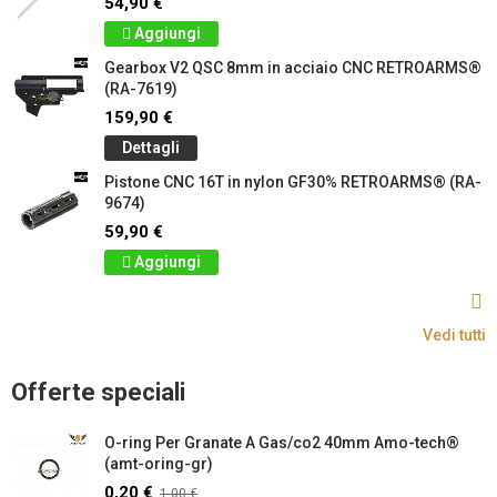
54,90 €
Aggiungi
Gearbox V2 QSC 8mm in acciaio CNC RETROARMS®
(RA-7619)
159,90 €
Dettagli
Pistone CNC 16T in nylon GF30% RETROARMS® (RA-
9674)
59,90 €
Aggiungi
Vedi tutti
Offerte speciali
O-ring Per Granate A Gas/co2 40mm Amo-tech®
(amt-oring-gr)
0,20 €
1,00 €