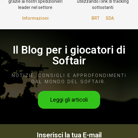
grazie ai nostri spedizionieri
utilizzando i link di tracking
leader nel settore
sottostanti
Informazioni
BRT
SDA
Il Blog per i giocatori di
Softair
NOTIZIE, CONSIGLI E APPROFONDIMENTI
DAL MONDO DEL SOFTAIR.
Leggi gli articoli
Inserisci la tua E-mail