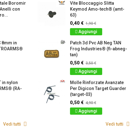
tale Boromir
Vite Bloccaggio Slitta
 Anelli con
Keymod Amo-tech® (amt-
o...
63)
0,40 €
1,90 €
Aggiungi
C 8mm in
Patch 3d Pvc AB Neg TAN
RETROARMS®
Frog Industries® (fi-abneg-
tan)
0,50 €
3,50 €
Aggiungi
 in nylon
Molle Rinforzate Avanzate
RMS® (RA-
Per Digicon Target Guarder
(target-03)
0,50 €
4,90 €
Aggiungi
Vedi tutti
Vedi tutti