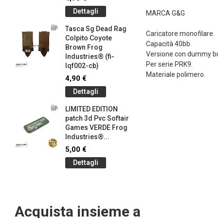
145-bk)
Dettagli
MARCA G&G
4,90 €
Tasca Sg Dead Rag
Dettag
Caricatore monofilare.
Colpito Coyote
Capacità 40bb.
Brown Frog
Braccial
Versione con dummy bu
Industries® (fi-
Silicone
Per serie PRK9.
lqf002-cb)
Olive Dr
Materiale polimero.
Industrie
4,90 €
1,00 €
Dettagli
Dettag
LIMITED EDITION
patch 3d Pvc Softair
Braccial
Games VERDE Frog
Silicone
g
Industries®...
Coyote 
Industrie
5,00 €
1,00 €
Dettagli
Dettag
Acquista insieme a