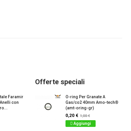
Offerte speciali
ale Faramir
O-ring Per Granate A
 Anelli con
Gas/co2 40mm Amo-tech®
o...
(amt-oring-gr)
0,20 €
1,00 €
Aggiungi