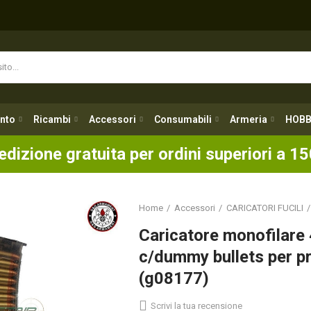
nto
Ricambi
Accessori
Consumabili
Armeria
HOBB
nto
Ricambi
Accessori
Consumabili
Armeria
HOBB
edizione gratuita per ordini superiori a 15
Home
Accessori
CARICATORI FUCILI
Caricatore monofilare
c/dummy bullets per p
(g08177)
Scrivi la tua recensione