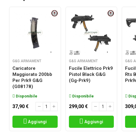
G&G ARMAMENT
G&G ARMAMENT
G&G 
Caricatore
Fucile Elettrico Prk9
Fucil
Maggiorato 200bb
Pistol Black G&g
Rts 
Per Prk9 G&g
(gg-Prk9)
Prk9
(g08178)
Disponibile
Disponibile
Disp
37,90 €
299,00 €
309,
Aggiungi
Aggiungi