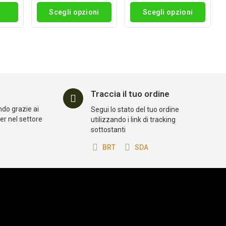
i
Scegli opzioni
Scegli opzioni
Traccia il tuo ordine
ndo grazie ai
Segui lo stato del tuo ordine
der nel settore
utilizzando i link di tracking
sottostanti
BRT
SDA