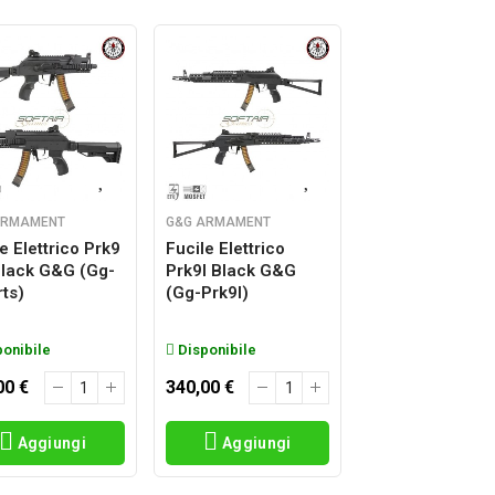
ARMAMENT
G&G ARMAMENT
e Elettrico Prk9
Fucile Elettrico
Black G&g (gg-
Prk9l Black G&g
rts)
(gg-Prk9l)
onibile
Disponibile
00 €
340,00 €
Aggiungi
Aggiungi