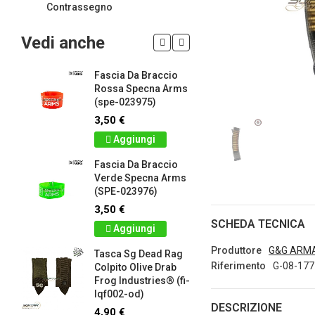
Contrassegno
Vedi anche
Fascia Da Braccio
LIMITED 
ir
Rossa Specna Arms
patch 3d 
(spe-023975)
Games 
.
Frog Ind
3,50 €
5,00 €
Aggiungi
Dettag
Fascia Da Braccio
ag
Verde Specna Arms
Panno S
(SPE-023976)
Colpito 
Industrie
3,50 €
lq2402-r
SCHEDA TECNICA
Aggiungi
2,90 €
Produttore
G&G ARM
Tasca Sg Dead Rag
Dettag
Riferimento
G-08-177
Colpito Olive Drab
Frog Industries® (fi-
Portachi
lqf002-od)
apribott
DESCRIZIONE
-
d.c. tact
4,90 €