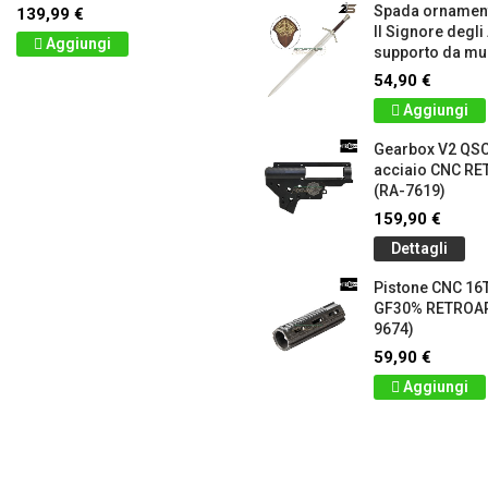
Spada ornamen
139,99 €
Il Signore degli
Aggiungi
supporto da mur
54,90 €
Aggiungi
Gearbox V2 QS
acciaio CNC 
(RA-7619)
159,90 €
Dettagli
Pistone CNC 16T
GF30% RETROA
9674)
59,90 €
Aggiungi