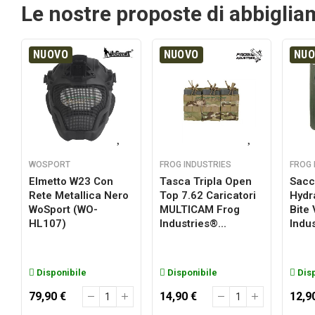
Le nostre proposte di abbigli
NUOVO
NUOVO
NU
WOSPORT
FROG INDUSTRIES
FROG 
Elmetto W23 Con
Tasca Tripla Open
Sacc
Rete Metallica Nero
Top 7.62 Caricatori
Hydr
a
WoSport (WO-
MULTICAM Frog
Bite
HL107)
Industries®...
Indus
Disponibile
Disponibile
Disp
79,90 €
14,90 €
12,9